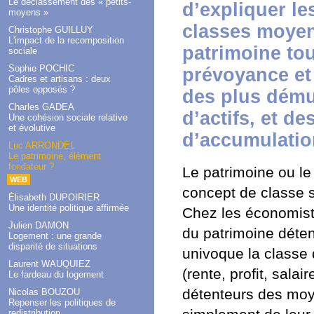
Le déclassement des « petits-
d’expliquer l
moyens »
classes moyen
Christophe GUILLUY
L'impact de la recomposition
patrimoine tou
sociale
Sophie POCHIC
prévoyance et 
Cadres et artisans : deux
pôles opposés ?
des plus dému
Charles GADEA
d’actifs, et de
Une cohésion sociale relative
et évolutive
d’accumulatio
Luc ARRONDEL
Le patrimoine, élément
fondateur ?
Le patrimoine ou le
WEB
concept de classe s
Élisabeth DUPOIRIER
Une identité politique affirmée
Chez les économiste
Julien DAMON
du patrimoine détenu
Logement : une grande
disparité de situations
univoque la classe 
Laurent WAUQUIEZ
(rente, profit, salai
Le fardeau du logement
détenteurs des moye
Nicolas BOUZOU
Repenser les politiques de
redistribution