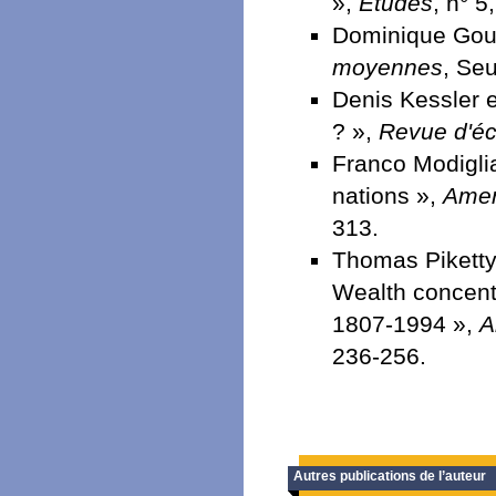
»,
Études
, n° 5
Dominique Goux
moyennes
, Seu
Denis Kessler 
? »,
Revue d'éc
Franco Modiglian
nations »,
Amer
313.
Thomas Piketty,
Wealth concent
1807-1994 »,
A
236-256.
Autres publications de l’auteur