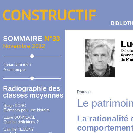
BIBLIOT
SOMMAIRE
N°33
Lu
Novembre 2012
Direct
économ
de Pari
Didier RIDORET
Avant-propos
Radiographie des
Partage
classes moyennes
Le patrimoi
Serge BOSC
Éléments pour une histoire
La rationalité
Laure BONNEVAL
Quelles définitions ?
comportements
Camille PEUGNY