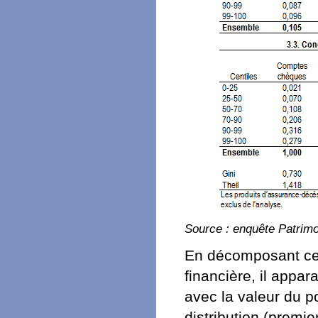
Source : enquête Patrim
En décomposant ces
financière, il appar
avec la valeur du p
distribution (premie