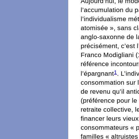
Aujourd’hui, le mo
l’accumulation du 
l’individualisme mé
atomisée », sans cl
anglo-saxonne de l
précisément, c’est 
Franco Modigliani (
référence incontou
1
l’épargnant
. L’ind
consommation sur la
de revenu qu’il ant
(préférence pour le
retraite collective,
financer leurs vieux 
consommateurs « pr
familles « altruist