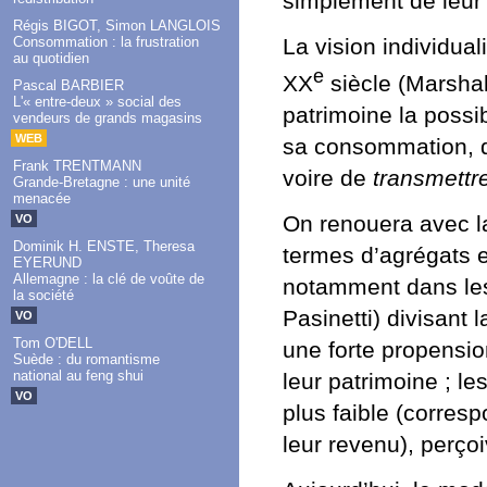
simplement de leur f
Régis BIGOT, Simon LANGLOIS
La vision individua
Consommation : la frustration
au quotidien
e
XX
siècle (Marshall
Pascal BARBIER
L'« entre-deux » social des
patrimoine la possi
vendeurs de grands magasins
WEB
sa consommation, d
Frank TRENTMANN
voire de
transmettr
Grande-Bretagne : une unité
menacée
On renouera avec la
VO
Dominik H. ENSTE, Theresa
termes d’agrégats 
EYERUND
Allemagne : la clé de voûte de
notamment dans les
la société
Pasinetti) divisant 
VO
Tom O'DELL
une forte propensio
Suède : du romantisme
national au feng shui
leur patrimoine ; le
VO
plus faible (corre
leur revenu), perço