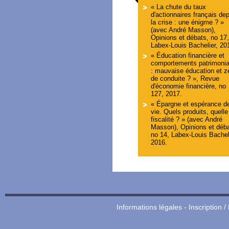
« La chute du taux
d'actionnaires français de
la crise : une énigme ? »
(avec André Masson),
Opinions et débats, no 17,
Labex-Louis Bachelier, 20
« Éducation financière et
comportements patrimoni
: mauvaise éducation et z
de conduite ? », Revue
d'économie financière, no
127, 2017.
« Épargne et espérance d
vie. Quels produits, quelle
fiscalité ? » (avec André
Masson), Opinions et déba
no 14, Labex-Louis Bachel
2016.
Informations légales
-
Inscription /