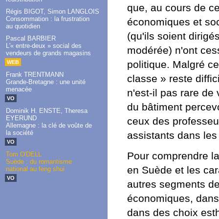
que, au cours de ce
Régis BIGOT, Simon LANGLOIS
Consommation : la frustration
économiques et soc
au quotidien
(qu'ils soient dirig
Pascal BARBIER
L'« entre-deux » social des
modérée) n'ont cess
vendeurs de grands magasins
politique. Malgré c
WEB
Frank TRENTMANN
classe » reste diff
Grande-Bretagne : une unité
menacée
n'est-il pas rare de
VO
du bâtiment percev
Dominik H. ENSTE, Theresa
EYERUND
ceux des professeu
Allemagne : la clé de voûte de
la société
assistants dans les 
VO
Pour comprendre la
Tom O'DELL
Suède : du romantisme
en Suède et les car
national au feng shui
VO
autres segments de 
économiques, dans 
dans des choix esthé