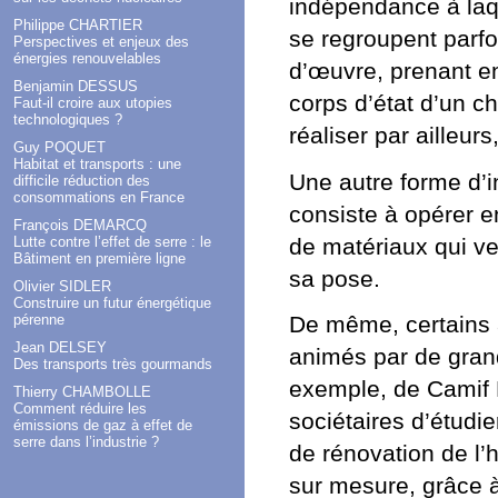
indépendance à laque
Philippe CHARTIER
se regroupent parfo
Perspectives et enjeux des
énergies renouvelables
d’œuvre, prenant en 
Benjamin DESSUS
corps d’état d’un cha
Faut-il croire aux utopies
technologiques ?
réaliser par ailleurs
Guy POQUET
Habitat et transports : une
Une autre forme d’i
difficile réduction des
consommations en France
consiste à opérer e
François DEMARCQ
de matériaux qui ve
Lutte contre l’effet de serre : le
Bâtiment en première ligne
sa pose.
Olivier SIDLER
Construire un futur énergétique
pérenne
De même, certains 
Jean DELSEY
animés par de grand
Des transports très gourmands
exemple, de Camif H
Thierry CHAMBOLLE
Comment réduire les
sociétaires d’étudi
émissions de gaz à effet de
serre dans l’industrie ?
de rénovation de l’
sur mesure, grâce à