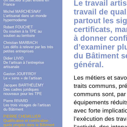
Un secteur à part entière en
Le travail art
France
travail de qual
Michel MARCHESNAY
L’artisanat dans un monde
partout les si
hypermoderne
Robert FOUCHET
certificats, ma
Du soutien à la TPE au
soutien au territoire
à donner confia
Christian MARBACH
d’examiner pl
Les défis à relever par les très
petites entreprises
du Bâtiment s
Didier LIVIO
De l’artisan à l’entreprise
général.
artisanale
Gaston JOUFFROY
Les métiers et savo
Le « sens » de l’artisan
traits communs, pré
Jacques BARTHÉLÉMY
Des cadres juridiques
communs sont, par dé
nouveaux pour les TPE
Pierre RIVARD
équipements réduits
Les trois visages de l’artisan
du Bâtiment
avec forte implicat
PIERRE CHEMILLIER
l’exécution des tra
Qualification et certification :
quels progrès dans le Bâtiment