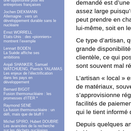
une opportunité pour les
demandé est d’une 
entreprises françaises
assez large puisqu’
Jochen DIEKMANN
Allemagne : vers un
peut prendre en cha
développement durable sans le
nucléaire
lui-même, soit en le
Ernst WORRELL
Etats-Unis : des «pionniers»
Ce type d’artisan, q
montrent l’exemple
grande disponibilité
Lennart BODÉN
La Suède affiche ses
clientèle, ce qui p
ambitions
Anjali SHANKER, Samuel
sont souvent mal ré
WATCHUENG, Pierrick YALAMAS
Les enjeux de l’électrification
L’artisan « local » 
dans les pays en
développement
de matériaux, souve
Bernard BIGOT
s’approvisionne rég
Fusion thermonucléaire : les
promesses d’ITER *
facilités de paiemen
Raymond SENÉ
La fusion thermonucléaire : un
qui le tient inform
défi, mais que de bluff !
Michel SPIRO, Hubert DOUBRE
Depuis quelques an
Les avancées de la recherche
sur les déchets nucléaires