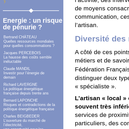
l’activité, des int
?
de moyens consacrés
communication, ces 
Energie : un risque
l’artisan.
de pénurie ?
Diversité des 
Bertrand CHÂTEAU
Quelles ressources mondiales
pour quelles consommations ?
A côté de ces point
Jacques PERCEBOIS
La hausse des coûts semble
métiers et de savoir
inéluctable
Fédération Françai
Claude MANDIL
Investir pour l’énergie de
distinguer deux types
demain
Richard LAVERGNE
« spécialiste ».
La politique énergétique
française depuis trente ans
L’artisan « local 
Bernard LAPONCHE
Risques et contradictions de la
souvent très infér
politique énergétique française
services de proximit
Charles BEIGBEDER
L’ouverture du marché de
particuliers, des c
l’électricité,