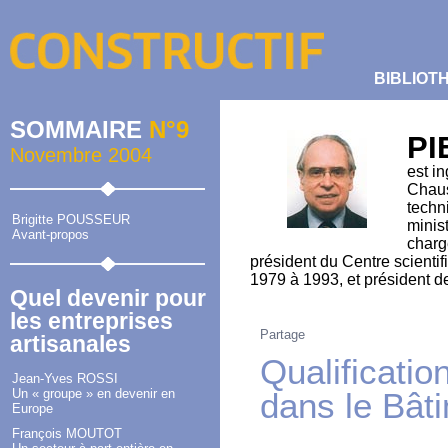
BIBLIOT
SOMMAIRE
N°9
PI
Novembre 2004
est i
Chaus
techn
Brigitte POUSSEUR
minis
Avant-propos
charg
président du Centre scienti
1979 à 1993, et président d
Quel devenir pour
les entreprises
Partage
artisanales
Qualification
Jean-Yves ROSSI
Un « groupe » en devenir en
dans le Bât
Europe
François MOUTOT