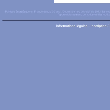
Politique énergétique en France depuis 30 ans : Depuis le choc pétrolier de 1973, les r
l’approvisionnement, compétitivité des coûts, 
Informations légales
-
Inscription /