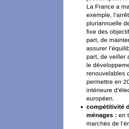
La France a mai
exemple, l’arrê
pluriannuelle de
fixe des objecti
part, de mainte
assurer l’équili
part, de veille
le développemen
renouvelables d
permettre en 2
intérieure d’él
européen.
compétitivité 
ménages :
en t
marchés de l’én