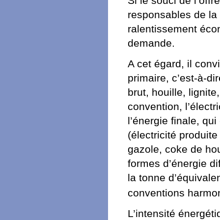
Si le souci de l’of
responsables de la 
ralentissement éco
demande.
A cet égard, il con
primaire, c’est-à-di
brut, houille, lignit
convention, l’électr
l’énergie finale, q
(électricité produi
gazole, coke de houi
formes d’énergie d
la tonne d’équivale
conventions harmon
L’intensité énergét