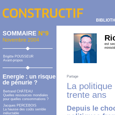
BIBLIOT
SOMMAIRE
N°9
Ri
Novembre 2004
est sec
ministè
Brigitte POUSSEUR
Avant-propos
Energie : un risque
Partage
de pénurie ?
La politique
Bertrand CHÂTEAU
trente ans
Quelles ressources mondiales
pour quelles consommations ?
Jacques PERCEBOIS
Depuis le choc
La hausse des coûts semble
inéluctable