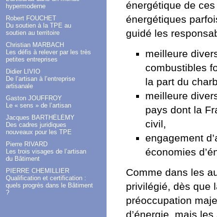
énergétique de ces 
hypermoderne
énergétiques parfoi
Robert FOUCHET
Du soutien à la TPE au
guidé les responsab
soutien au territoire
Christian MARBACH
meilleure diver
Les défis à relever par les très
petites entreprises
combustibles fos
Didier LIVIO
De l’artisan à l’entreprise
la part du char
artisanale
meilleure diver
Gaston JOUFFROY
Le « sens » de l’artisan
pays dont la Fr
Jacques BARTHÉLÉMY
civil,
Des cadres juridiques
nouveaux pour les TPE
engagement d’ac
Pierre RIVARD
économies d’én
Les trois visages de l’artisan
du Bâtiment
Comme dans les autr
PIERRE CHEMILLIER
Qualification et certification :
privilégié, dès que
quels progrès dans le Bâtiment
?
préoccupation maje
d’énergie, mais les