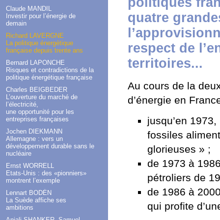
politiques fra
Claude MANDIL
quatre grande
Investir pour l’énergie de
demain
l’approvisionn
Richard LAVERGNE
La politique énergétique
respect de l’e
française depuis trente ans
territoires...
Bernard LAPONCHE
Risques et contradictions de la
politique énergétique française
Au cours de la deu
Charles BEIGBEDER
L’ouverture du marché de
d’énergie en France
l’électricité,
une opportunité pour les
jusqu’en 1973, 
entreprises françaises
Jochen DIEKMANN
fossiles alime
Allemagne : vers un
développement durable sans le
glorieuses » ;
nucléaire
de 1973 à 1986
Ernst WORRELL
Etats-Unis : des «pionniers»
pétroliers de 1
montrent l’exemple
de 1986 à 2000
Lennart BODÉN
La Suède affiche ses
qui profite d’un
ambitions
Anjali SHANKER, Samuel