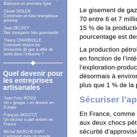
Bâtiment en première ligne
Le gisement de gaz 
Olivier SIDLER
Construire un futur énergétique
70 entre 6 et 7 mill
pérenne
15 % de la producti
Jean DELSEY
Des transports très gourmands
pourcentage est de
Thierry CHAMBOLLE
Comment réduire les
La production pétro
émissions de gaz à effet de
serre dans l’industrie ?
en fonction de l’int
l’exploration-product
Quel devenir pour
désormais à environ
les entreprises
plus que 1 % de la 
artisanales
Sécuriser l’a
Jean-Yves ROSSI
Un « groupe » en devenir en
Europe
En France, comme da
François MOUTOT
Un secteur à part entière en
aux deux chocs pétro
France
sécurité d’approvi
Michel MARCHESNAY
L’artisanat dans un monde