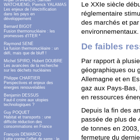
Le XXIe siècle début
WATCHUENG, Pierrick YALAMAS
Les enjeux de l’électrification
réglementaire stimu
dans les pays en
développement
des marchés et par
Bernard BIGOT
environnementaux.
Fusion thermonucléaire : les
promesses d’ITER *
De faibles re
Raymond SENÉ
La fusion thermonucléaire : un
défi, mais que de bluff !
Par rapport à plusi
Michel SPIRO, Hubert DOUBRE
Les avancées de la recherche
géographiques ou g
sur les déchets nucléaires
Allemagne et en Es
Philippe CHARTIER
Perspectives et enjeux des
gaz aux Pays-Bas, h
énergies renouvelables
Benjamin DESSUS
en ressources éner
Faut-il croire aux utopies
technologiques ?
Depuis la fin des a
Guy POQUET
Habitat et transports : une
passée de plus de 4
difficile réduction des
consommations en France
de tonnes en 2003, 
François DEMARCQ
fermeture du dernie
Lutte contre l’effet de serre : le