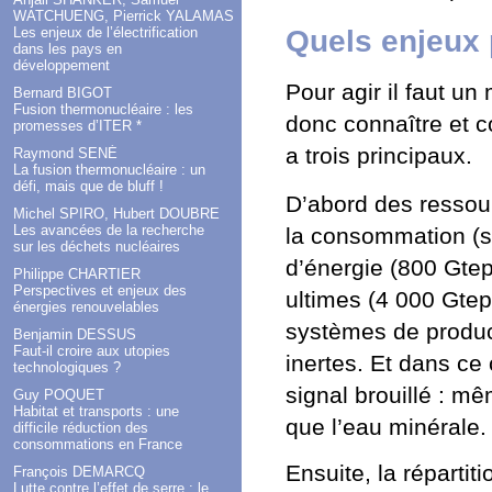
WATCHUENG, Pierrick YALAMAS
Quels enjeux 
Les enjeux de l’électrification
dans les pays en
développement
Pour agir il faut un
Bernard BIGOT
Fusion thermonucléaire : les
donc connaître et c
promesses d’ITER *
a trois principaux.
Raymond SENÉ
La fusion thermonucléaire : un
défi, mais que de bluff !
D’abord des ressou
Michel SPIRO, Hubert DOUBRE
Les avancées de la recherche
la consommation (s
sur les déchets nucléaires
d’énergie (800 Gtep
Philippe CHARTIER
Perspectives et enjeux des
ultimes (4 000 Gtep
énergies renouvelables
systèmes de produc
Benjamin DESSUS
Faut-il croire aux utopies
inertes. Et dans ce
technologiques ?
signal brouillé : mê
Guy POQUET
Habitat et transports : une
que l’eau minérale. O
difficile réduction des
consommations en France
Ensuite, la répartit
François DEMARCQ
Lutte contre l’effet de serre : le