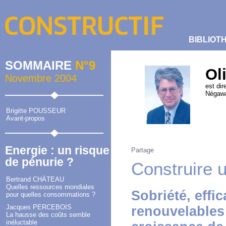
BIBLIOT
SOMMAIRE
N°9
Ol
Novembre 2004
est dir
Négawa
Brigitte POUSSEUR
Avant-propos
Energie : un risque
Partage
de pénurie ?
Construire 
Bertrand CHÂTEAU
Quelles ressources mondiales
Sobriété, effi
pour quelles consommations ?
Jacques PERCEBOIS
renouvelables 
La hausse des coûts semble
inéluctable