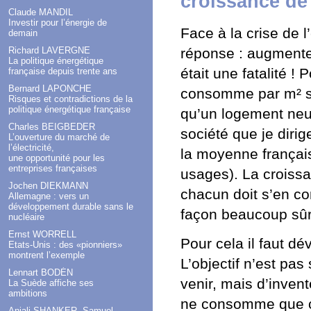
croissance de
Claude MANDIL
Investir pour l’énergie de
Face à la crise de l
demain
Richard LAVERGNE
réponse : augmente
La politique énergétique
était une fatalité !
française depuis trente ans
Bernard LAPONCHE
consomme par m² si
Risques et contradictions de la
politique énergétique française
qu’un logement neuf
Charles BEIGBEDER
société que je diri
L’ouverture du marché de
l’électricité,
la moyenne françai
une opportunité pour les
entreprises françaises
usages). La croissa
Jochen DIEKMANN
chacun doit s’en co
Allemagne : vers un
développement durable sans le
façon beaucoup sûre
nucléaire
Ernst WORRELL
Pour cela il faut d
Etats-Unis : des «pionniers»
montrent l’exemple
L’objectif n’est pa
Lennart BODÉN
venir, mais d’inven
La Suède affiche ses
ambitions
ne consomme que ce
Anjali SHANKER, Samuel