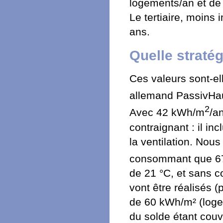
logements/an et de 
Le tertiaire, moins 
ans.
Quelle stratég
Ces valeurs sont-ell
allemand PassivHa
2
Avec 42 kWh/m
/a
contraignant : il in
la ventilation. Nou
consommant que 6
de 21 °C, et sans c
vont être réalisés 
de 60 kWh/m² (loge
du solde étant couv