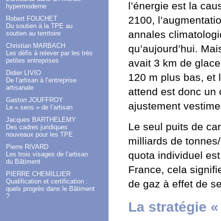
l’énergie est la ca
hypermoderne
2100, l’augmentatio
Robert FOUCHET
Du soutien à la TPE au
annales climatologi
soutien au territoire
Christian MARBACH
qu’aujourd’hui. Mais,
Les défis à relever par les très
petites entreprises
avait 3 km de glace
Didier LIVIO
120 m plus bas, et 
De l’artisan à l’entreprise
artisanale
attend est donc un
Gaston JOUFFROY
ajustement vestimen
Le « sens » de l’artisan
Jacques BARTHÉLÉMY
Le seul puits de ca
Des cadres juridiques
nouveaux pour les TPE
milliards de tonnes/
Pierre RIVARD
quota individuel es
Les trois visages de l’artisan
du Bâtiment
France, cela signifi
PIERRE CHEMILLIER
Qualification et certification :
de gaz à effet de 
quels progrès dans le Bâtiment
?
La stratégie 