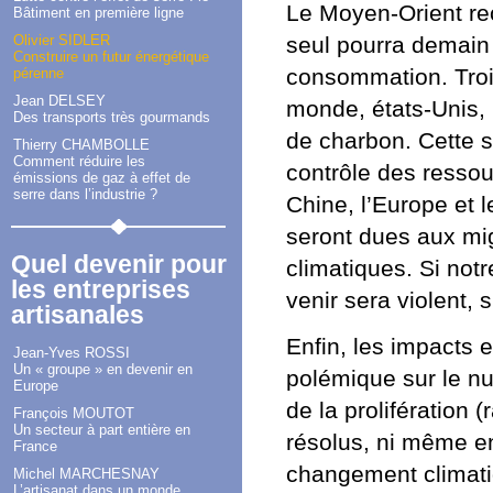
Le Moyen-Orient re
Bâtiment en première ligne
seul pourra demain 
Olivier SIDLER
Construire un futur énergétique
consommation. Trois
pérenne
Jean DELSEY
monde, états-Unis,
Des transports très gourmands
de charbon. Cette s
Thierry CHAMBOLLE
Comment réduire les
contrôle des ressou
émissions de gaz à effet de
serre dans l’industrie ?
Chine, l’Europe et 
seront dues aux mi
Quel devenir pour
climatiques. Si not
les entreprises
venir sera violent, 
artisanales
Enfin, les impacts
Jean-Yves ROSSI
Un « groupe » en devenir en
polémique sur le nu
Europe
de la prolifération
François MOUTOT
Un secteur à part entière en
résolus, ni même en
France
changement climatiq
Michel MARCHESNAY
L’artisanat dans un monde