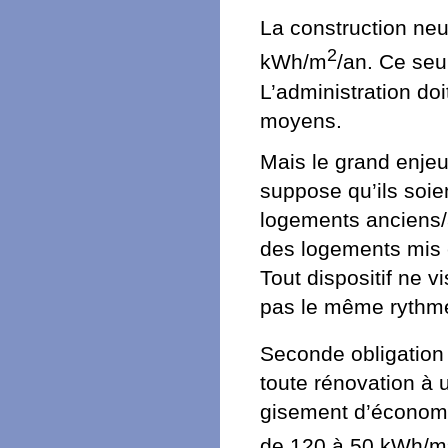
La construction neuv
2
kWh/m
/an. Ce seu
L’administration do
moyens.
Mais le grand enje
suppose qu’ils soie
logements anciens/a
des logements mis e
Tout dispositif ne v
pas le même rythme 
Seconde obligation
toute rénovation à u
gisement d’économi
de 120 à 50 kWh/m