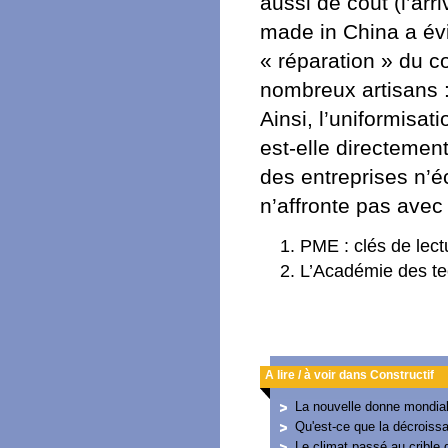
aussi de coût (l’ar
made in China a év
« réparation » du c
nombreux artisans : 
Ainsi, l’uniformisa
est-elle directement l
des entreprises n’é
n’affronte pas avec
PME : clés de lect
L’Académie des tec
A lire / à voir dans Constructif
La nouvelle donne mondia
Qu'est-ce que la décroiss
Le climat passé au crible d