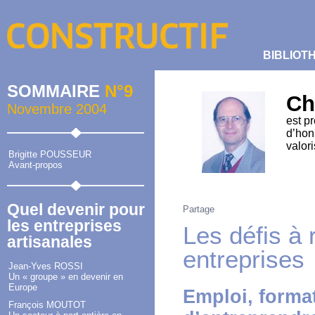
BIBLIOT
SOMMAIRE
N°9
Ch
Novembre 2004
est p
d’hon
valor
Brigitte POUSSEUR
Avant-propos
Quel devenir pour
Partage
les entreprises
Les défis à 
artisanales
entreprises
Jean-Yves ROSSI
Un « groupe » en devenir en
Europe
Emploi, format
François MOUTOT