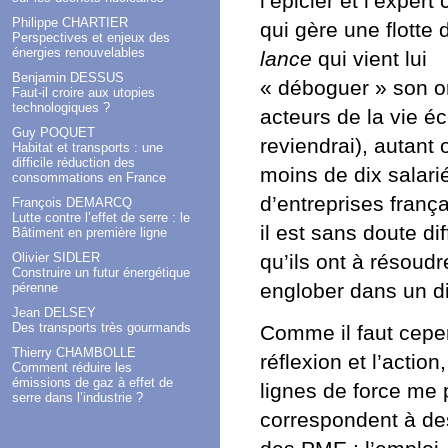
l’épicier et l’exper
Philippe CHARTIER
qui gère une flotte
Perspectives et enjeux des
énergies renouvelables
lance
qui vient lui
Benjamin DESSUS
« déboguer » son or
Faut-il croire aux utopies
technologiques ?
acteurs de la vie é
Guy POQUET
reviendrai), autant 
Habitat et transports : une
difficile réduction des
moins de dix salarié
consommations en France
d’entreprises frança
François DEMARCQ
Lutte contre l’effet de serre : le
il est sans doute d
Bâtiment en première ligne
Olivier SIDLER
qu’ils ont à résoudr
Construire un futur énergétique
englober dans un di
pérenne
Jean DELSEY
Des transports très gourmands
Comme il faut cepe
Thierry CHAMBOLLE
réflexion et l’actio
Comment réduire les
émissions de gaz à effet de
lignes de force me 
serre dans l’industrie ?
correspondent à des