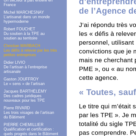
d’entreprendre
Un secteur à part entière en
France
de l’Agence de
Michel MARCHESNAY
L’artisanat dans un monde
hypermoderne
J‘ai répondu très vol
Robert FOUCHET
les « défis à relever
Du soutien à la TPE au
soutien au territoire
personnel, utilisant
Christian MARBACH
convictions que je 
Les défis à relever par les très
petites entreprises
mais ne cherchant p
Didier LIVIO
De l’artisan à l’entreprise
PME », ou « au nom
artisanale
cette agence.
Gaston JOUFFROY
Le « sens » de l’artisan
« Toutes, sau
Jacques BARTHÉLÉMY
Des cadres juridiques
nouveaux pour les TPE
Le titre qui m’était
Pierre RIVARD
Les trois visages de l’artisan
par les TPE ». Je m
du Bâtiment
totalité du sigle T
PIERRE CHEMILLIER
Qualification et certification :
pas comprendre. Peu
quels progrès dans le Bâtiment