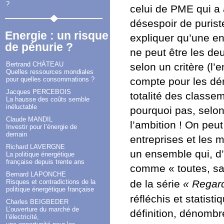
?
celui de PME qui a 
désespoir de purist
Energie : un risque
expliquer qu’une en
de pénurie ?
ne peut être les deu
Bertrand CHÂTEAU
selon un critère (l’
Quelles ressources mondiales
pour quelles consommations ?
compte pour les dé
Jacques PERCEBOIS
totalité des class
La hausse des coûts semble
inéluctable
pourquoi pas, selon
Claude MANDIL
l’ambition ! On peut
Investir pour l’énergie de
demain
entreprises et les
Richard LAVERGNE
un ensemble qui, d’
La politique énergétique
française depuis trente ans
comme « toutes, sa
Bernard LAPONCHE
Risques et contradictions de la
de la série
« Regar
politique énergétique française
réfléchis et statis
Charles BEIGBEDER
L’ouverture du marché de
définition, dénombr
l’électricité,