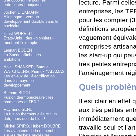
une opportunité pour les
lecture. Parmi cell
entreprises françaises
entreprises, les TPE
Jochen DIEKMANN
Allemagne : vers un
pour les compter (3
développement durable sans le
nucléaire
définitions europée
Ernst WORRELL
vaguement équivalen
Etats-Unis : des «pionniers»
montrent l’exemple
entreprises artisa
Lennart BODÉN
les start-up qui peuv
La Suède affiche ses
ambitions
très petites entrep
Anjali SHANKER, Samuel
l’aménagement régi
WATCHUENG, Pierrick YALAMAS
Les enjeux de l’électrification
dans les pays en
Quels problè
développement
Bernard BIGOT
Fusion thermonucléaire : les
Il est clair en effe
promesses d’ITER *
aux très petites en
Raymond SENÉ
La fusion thermonucléaire : un
immédiatement que, p
défi, mais que de bluff !
Michel SPIRO, Hubert DOUBRE
travaille seul et l’ar
Les avancées de la recherche
sur les déchets nucléaires