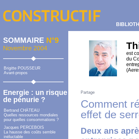
BIBLIOT
SOMMAIRE
N°9
Th
Novembre 2004
est c
du Co
entrep
Brigitte POUSSEUR
(Aere
Avant-propos
Energie : un risque
Partage
de pénurie ?
Comment réd
Bertrand CHÂTEAU
effet de serr
Quelles ressources mondiales
pour quelles consommations ?
Jacques PERCEBOIS
Deux ans après
La hausse des coûts semble
inéluctable