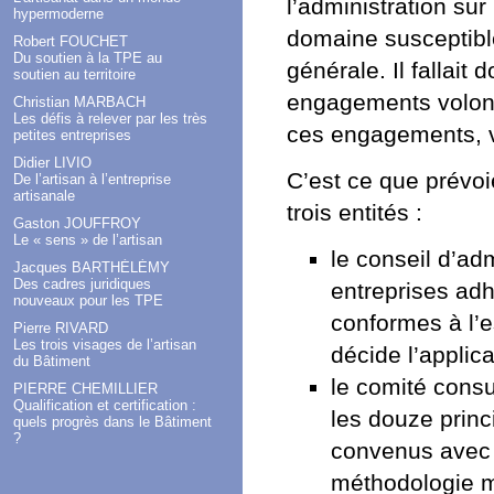
l’administration su
hypermoderne
domaine susceptible
Robert FOUCHET
Du soutien à la TPE au
générale. Il fallait
soutien au territoire
engagements volonta
Christian MARBACH
Les défis à relever par les très
ces engagements, v
petites entreprises
Didier LIVIO
C’est ce que prévoie
De l’artisan à l’entreprise
artisanale
trois entités :
Gaston JOUFFROY
Le « sens » de l’artisan
le conseil d’ad
Jacques BARTHÉLÉMY
Des cadres juridiques
entreprises ad
nouveaux pour les TPE
conformes à l’es
Pierre RIVARD
Les trois visages de l’artisan
décide l’applic
du Bâtiment
le comité consu
PIERRE CHEMILLIER
Qualification et certification :
les douze princ
quels progrès dans le Bâtiment
?
convenus avec l
méthodologie m