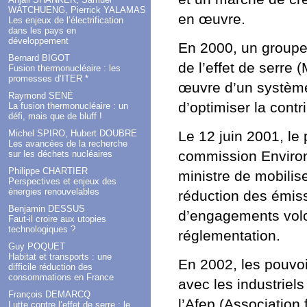
WATCHUENG, Pierrick YALAMAS
en œuvre.
Les enjeux de l’électrification
dans les pays en
développement
En 2000, un groupe 
Bernard BIGOT
de l’effet de serre 
Fusion thermonucléaire : les
promesses d’ITER *
œuvre d’un système
Raymond SENÉ
d’optimiser la contr
La fusion thermonucléaire : un
défi, mais que de bluff !
Le 12 juin 2001, le 
Michel SPIRO, Hubert DOUBRE
Les avancées de la recherche
commission Enviro
sur les déchets nucléaires
Philippe CHARTIER
ministre de mobilise
Perspectives et enjeux des
énergies renouvelables
réduction des émis
Benjamin DESSUS
d’engagements volon
Faut-il croire aux utopies
technologiques ?
réglementation.
Guy POQUET
Habitat et transports : une
En 2002, les pouvoi
difficile réduction des
consommations en France
avec les industriels
François DEMARCQ
l’Afep (Association
Lutte contre l’effet de serre : le