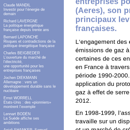
entreprises po
Claude MANDIL
(Aeres), son p
Investir pour l’énergie de
demain
principaux lev
Richard LAVERGNE
La politique énergétique
françaises.
française depuis trente ans
Bernard LAPONCHE
L‘engagement des e
Risques et contradictions de la
politique énergétique française
émissions de gaz à 
Charles BEIGBEDER
L’ouverture du marché de
certaines de ces en
l’électricité,
en France à traver
une opportunité pour les
entreprises françaises
période 1990-2000. 
Jochen DIEKMANN
Allemagne : vers un
application du prot
développement durable sans le
nucléaire
gaz à effet de serr
Ernst WORRELL
2012.
Etats-Unis : des «pionniers»
montrent l’exemple
En 1998-1999, l’ass
Lennart BODÉN
La Suède affiche ses
travaille sur un di
ambitions
et un marché de cr
Anjali SHANKER, Samuel