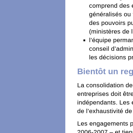
comprend des ex
généralisés ou 
des pouvoirs pu
(ministères de l
l’équipe perman
conseil d’admin
les décisions p
Bientôt un reg
La consolidation d
entreprises doit êt
indépendants. Les e
de l’exhaustivité de 
Les engagements po
2006-2007 – et tien