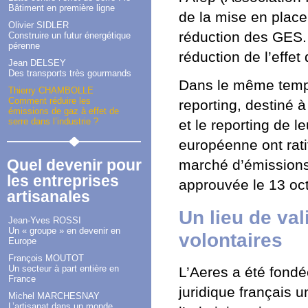
Bâtiment en première ligne
de la mise en plac
Olivier SIDLER
réduction des GES. 
Construire un futur énergétique
pérenne
réduction de l’effet
Jean DELSEY
Des transports très gourmands
Dans le même temps
Thierry CHAMBOLLE
Comment réduire les
reporting, destiné à
émissions de gaz à effet de
serre dans l’industrie ?
et le reporting de 
européenne ont ratif
Quel devenir pour
marché d’émissions 
les entreprises
approuvée le 13 oc
artisanales
Un lieu de va
Jean-Yves ROSSI
Un « groupe » en devenir en
volontaires
Europe
François MOUTOT
Un secteur à part entière en
L’Aeres a été fond
France
juridique français 
Michel MARCHESNAY
L’artisanat dans un monde