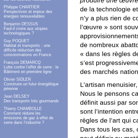
produire une œuvre
Philippe CHARTIER
de la technologie et
Perspectives et enjeux des
énergies renouvelables
n’y a plus rien de c
Benjamin DESSUS
l’œuvre » sont souv
Faut-il croire aux utopies
technologiques ?
approvisionnements 
Guy POQUET
de nombreux abattoir
Habitat et transports : une
difficile réduction des
« dans les règles d
consommations en France
s’est progressivem
François DEMARCQ
Lutte contre l’effet de serre : le
des marchés nation
Bâtiment en première ligne
Olivier SIDLER
L’artisan menuisier,
Construire un futur énergétique
pérenne
Nous le pensons car 
Jean DELSEY
Des transports très gourmands
définit aussi par so
Thierry CHAMBOLLE
sont l’intention ent
Comment réduire les
émissions de gaz à effet de
règles de l’art qui c
serre dans l’industrie ?
Dans tous les cas, c