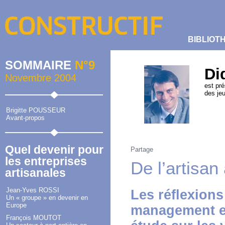
BIBLIOT
SOMMAIRE
N°9
Di
Novembre 2004
est pré
des jeu
Brigitte POUSSEUR
Avant-propos
Quel devenir pour
Partage
les entreprises
De l’artisan 
artisanales
Jean-Yves ROSSI
Les réflexions
Un « groupe » en devenir en
Europe
management et
François MOUTOT