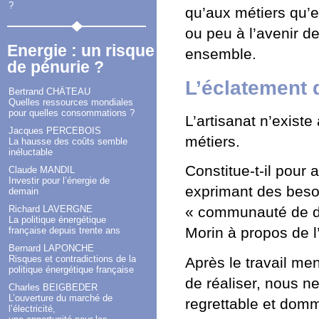
?
qu’aux métiers qu’el
ou peu à l’avenir d
Energie : un risque
ensemble.
de pénurie ?
L’éclatement 
Bertrand CHÂTEAU
Quelles ressources mondiales
pour quelles consommations ?
L’artisanat n’existe
Jacques PERCEBOIS
métiers.
La hausse des coûts semble
inéluctable
Constitue-t-il pour
Claude MANDIL
Investir pour l’énergie de
exprimant des beso
demain
Richard LAVERGNE
« communauté de de
La politique énergétique
Morin à propos de l
française depuis trente ans
Bernard LAPONCHE
Risques et contradictions de la
Après le travail m
politique énergétique française
de réaliser, nous 
Charles BEIGBEDER
L’ouverture du marché de
regrettable et domm
l’électricité,