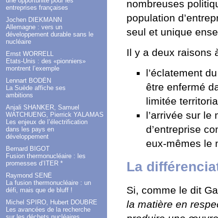
une opportunité pour les
nombreuses politiq
entreprises françaises
population d’entrep
Jochen DIEKMANN
Allemagne : vers un
seul et unique ens
développement durable sans le
nucléaire
Il y a deux raisons 
Ernst WORRELL
Etats-Unis : des «pionniers»
montrent l’exemple
l’éclatement d
Lennart BODÉN
être enfermé da
La Suède affiche ses
ambitions
limitée territori
Anjali SHANKER, Samuel
l’arrivée sur le
WATCHUENG, Pierrick YALAMAS
Les enjeux de l’électrification
d’entreprise c
dans les pays en
développement
eux-mêmes le mé
Bernard BIGOT
Fusion thermonucléaire : les
La différencia
promesses d’ITER *
Raymond SENÉ
La fusion thermonucléaire : un
Si, comme le dit Ga
défi, mais que de bluff !
la matière en respec
Michel SPIRO, Hubert DOUBRE
Les avancées de la recherche
sur les déchets nucléaires