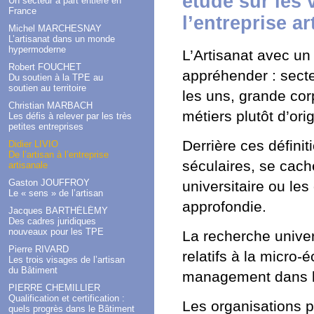
étude sur les 
Un secteur à part entière en
France
l’entreprise ar
Michel MARCHESNAY
L’artisanat dans un monde
hypermoderne
L’Artisanat avec un 
Robert FOUCHET
appréhender : secte
Du soutien à la TPE au
soutien au territoire
les uns, grande cor
Christian MARBACH
métiers plutôt d’ori
Les défis à relever par les très
petites entreprises
Derrière ces défini
Didier LIVIO
De l’artisan à l’entreprise
séculaires, se cach
artisanale
Gaston JOUFFROY
universitaire ou le
Le « sens » de l’artisan
approfondie.
Jacques BARTHÉLÉMY
Des cadres juridiques
nouveaux pour les TPE
La recherche univer
Pierre RIVARD
relatifs à la micro
Les trois visages de l’artisan
du Bâtiment
management dans le
PIERRE CHEMILLIER
Qualification et certification :
Les organisations pr
quels progrès dans le Bâtiment