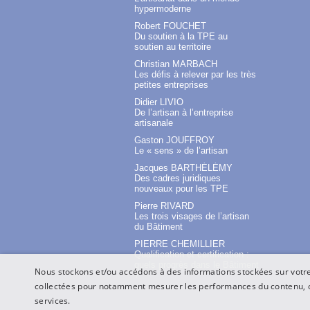
hypermoderne
Robert FOUCHET
Du soutien à la TPE au
soutien au territoire
Christian MARBACH
Les défis à relever par les très
petites entreprises
Didier LIVIO
De l’artisan à l’entreprise
artisanale
Gaston JOUFFROY
Le « sens » de l’artisan
Jacques BARTHÉLÉMY
Des cadres juridiques
nouveaux pour les TPE
Pierre RIVARD
Les trois visages de l’artisan
du Bâtiment
PIERRE CHEMILLIER
Qualification et certification :
quels progrès dans le Bâtiment
Nous stockons et/ou accédons à des informations stockées sur votre 
?
collectées pour notamment mesurer les performances du contenu, o
services.