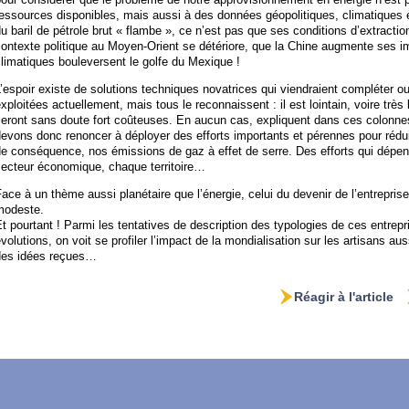
essources disponibles, mais aussi à des données géopolitiques, climatiques 
u baril de pétrole brut « flambe », ce n’est pas que ses conditions d’extracti
ontexte politique au Moyen-Orient se détériore, que la Chine augmente ses i
limatiques bouleversent le golfe du Mexique !
’espoir existe de solutions techniques novatrices qui viendraient compléter o
xploitées actuellement, mais tous le reconnaissent : il est lointain, voire très 
eront sans doute fort coûteuses. En aucun cas, expliquent dans ces colonnes
evons donc renoncer à déployer des efforts importants et pérennes pour rédu
e conséquence, nos émissions de gaz à effet de serre. Des efforts qui dépe
secteur économique, chaque territoire…
ace à un thème aussi planétaire que l’énergie, celui du devenir de l’entreprise
modeste.
t pourtant ! Parmi les tentatives de description des typologies de ces entrepr
volutions, on voit se profiler l’impact de la mondialisation sur les artisans au
des idées reçues…
Réagir à l'article