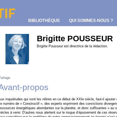
BIBLIOTHÈQUE
QUI SOMMES-NOUS ?
Brigitte POUSSEUR
Brigitte Pousseur est directrice de la rédaction.
EG
Partage
Avant-propos
ux inquiétudes qui sont les nôtres en ce début de XXIe siècle, faut-il ajouter 
e numéro de « Constructif », des experts expriment des convictions divergent
essources énergétiques abondantes sur la planète, et donc suffisantes « au 
iècles à venir. D’autres nous alertent sur le risque d’épuisement de ces rése
our considérer que le problème de notre approvisionnement en énergie n’est p