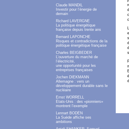
r
Claude MANDIL
Investir pour l’énergie de
d
demain
c
c
Richard LAVERGNE
La politique énergétique
L
française depuis trente ans
e
Bernard LAPONCHE
s
Risques et contradictions de la
d
politique énergétique française
d
Charles BEIGBEDER
L’ouverture du marché de
F
l’électricité,
une opportunité pour les
entreprises françaises
E
é
Jochen DIEKMANN
Allemagne : vers un
développement durable sans le
nucléaire
Ernst WORRELL
Etats-Unis : des «pionniers»
montrent l’exemple
Lennart BODÉN
La Suède affiche ses
ambitions
Anjali SHANKER, Samuel