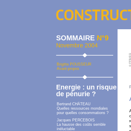
SOMMAIRE
N°9
Novembre 2004
© FFB/
Brigitte POUSSEUR
Avant-propos
Energie : un risque
de pénurie ?
Bertrand CHÂTEAU
Quelles ressources mondiales
A
pour quelles consommations ?
c
Jacques PERCEBOIS
r
La hausse des coûts semble
s
inéluctable
p