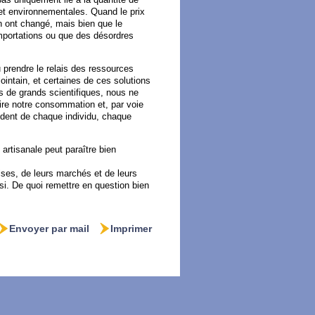
et environnementales. Quand le prix
on ont changé, mais bien que le
mportations ou que des désordres
u prendre le relais des ressources
lointain, et certaines de ces solutions
 de grands scientifiques, nous ne
ire notre consommation et, par voie
ndent de chaque individu, chaque
 artisanale peut paraître bien
ises, de leurs marchés et de leurs
ssi. De quoi remettre en question bien
Envoyer par mail
Imprimer