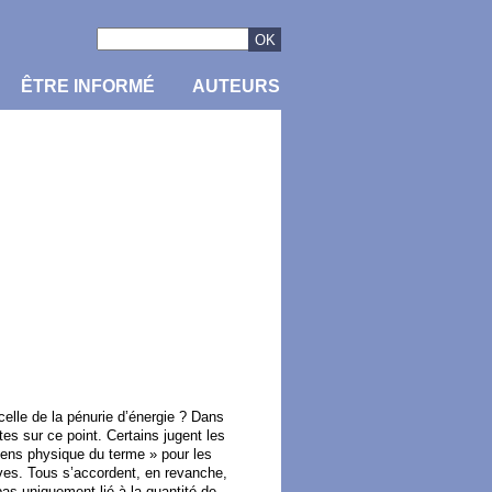
ÊTRE INFORMÉ
AUTEURS
celle de la pénurie d’énergie ? Dans
es sur ce point. Certains jugent les
sens physique du terme » pour les
rves. Tous s’accordent, en revanche,
as uniquement lié à la quantité de