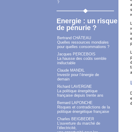
?
a
s
r
Energie : un risque
de pénurie ?
r
i
Bertrand CHÂTEAU
e
Quelles ressources mondiales
p
pour quelles consommations ?
L
Jacques PERCEBOIS
p
La hausse des coûts semble
d
inéluctable
f
Claude MANDIL
a
Investir pour l’énergie de
demain
Richard LAVERGNE
La politique énergétique
française depuis trente ans
e
Bernard LAPONCHE
d
Risques et contradictions de la
politique énergétique française
Charles BEIGBEDER
L’ouverture du marché de
l’électricité,