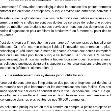
’intéresser à l’innovation technologique dans le domaine des petites entreprise
enforcer les créations d’entreprises, puisque environ une entreprise nouvelle s
n estime même globalement que plus de la moitié des petites entreprises so
terme, car même si elles ne sont pas dotées de services de recherche et dé
créer ou modifier des produits ou des services en fonction des demandes du
odes d’organisation pour améliorer la productivité ou à mettre au point des 
es ventes.
’est donc bien sur l’innovation au sens large qu’il conviendrait de travailler po
fficaces. Or, il n’en est rien puisque l’aide à l’innovation est entendue, le pl
echnologique, réduisant par-là même le champ d’action aux seules entreprises
lors qu’à une faible population puisque seulement 10 à 15 % des TPE seraient 
prouveraient des difficultés réelles à trouver localement des réponses à leu
es politiques publiques devraient s’appuyer sur les organisations professionne
ectorielles (bâtiment, alimentation...).
Le renforcement des systèmes productifs locaux
orce est de constater que l’implantation des petites entreprises est de plus e
es marchés sont plus importants et les communications plus faciles. Ces entr
image spécifique car elles se fondent dans le tissu économique urbain. Ce q
e veiller au bon maillage du territoire et de s’intéresser ainsi aux dernières ent
économique dans les plus petites de nos 36 000 communes.
es politiques publiques ont du mal à prendre en compte la petite entreprise c