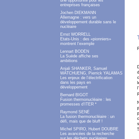
une opportunité pour les
entreprises françaises
Jochen DIEKMANN
Allemagne : vers un
développement durable sans le
nucléaire
Ernst WORRELL
Etats-Unis : des «pionniers»
montrent l’exemple
P
Lennart BODÉN
La Suède affiche ses
ambitions
D
Anjali SHANKER, Samuel
d
WATCHUENG, Pierrick YALAMAS
c
Les enjeux de l’électrification
dans les pays en
l
développement
l
p
Bernard BIGOT
Fusion thermonucléaire : les
N
promesses d’ITER *
p
Raymond SENÉ
p
La fusion thermonucléaire : un
c
défi, mais que de bluff !
s
S
Michel SPIRO, Hubert DOUBRE
Les avancées de la recherche
sur les déchets nucléaires