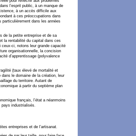
créée pour réfléchir aux problèmes
 dans l’esprit public, à un manque de
stence, à un accès difficile aux
épondant à ces préoccupations dans
us particulièrement dans les années
 de la petite entreprise et de sa
 la rentabilité du capital dans ces
i ceux-ci, notons leur grande capacité
cture organisationnelle, la concision
acité d’apprentissage (polyvalence
agilité (taux élevé de mortalité et
dans le domaine de la création, leur
illage du territoire. Autant de
conomique à partir du septième plan
onomique français, l’état a néanmoins
 pays industrialisés.
es entreprises et de l’artisanat.
ées de par leur taille, pour faire face