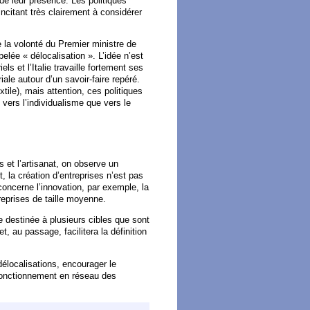
de leur présence. Les politiques
incitant très clairement à considérer
e la volonté du Premier ministre de
elée « délocalisation ». L’idée n’est
ls et l’Italie travaille fortement ses
iale autour d’un savoir-faire repéré.
ile), mais attention, ces politiques
 vers l’individualisme que vers le
s et l’artisanat, on observe un
, la création d’entreprises n’est pas
concerne l’innovation, par exemple, la
treprises de taille moyenne.
e destinée à plusieurs cibles que sont
, au passage, facilitera la définition
délocalisations, encourager le
fonctionnement en réseau des