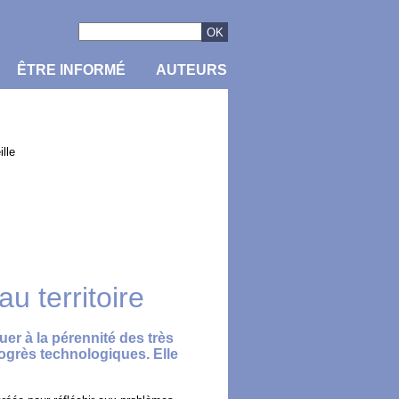
ÊTRE INFORMÉ
AUTEURS
lle
u territoire
buer à la pérennité des très
rogrès technologiques. Elle