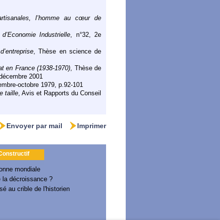
 artisanales, l’homme au cœur de
’Economie Industrielle
, n°32, 2e
d’entreprise
, Thèse en science de
tat en France (1938-1970)
, Thèse de
2 décembre 2001
embre-octobre 1979, p.92-101
 taille
, Avis et Rapports du Conseil
Envoyer par mail
Imprimer
 Constructif
donne mondiale
 la décroissance ?
é au crible de l'historien