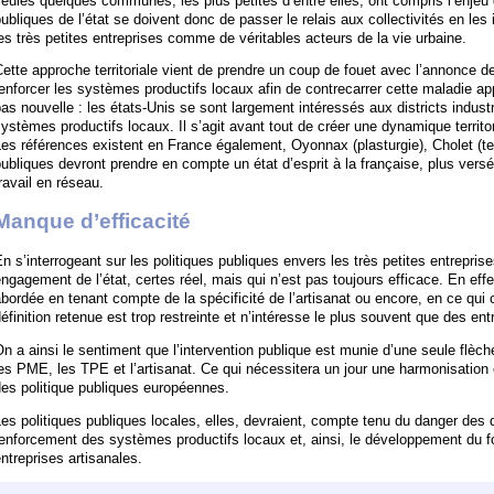
eules quelques communes, les plus petites d’entre elles, ont compris l’enjeu 
ubliques de l’état se doivent donc de passer le relais aux collectivités en les 
es très petites entreprises comme de véritables acteurs de la vie urbaine.
ette approche territoriale vient de prendre un coup de fouet avec l’annonce d
enforcer les systèmes productifs locaux afin de contrecarrer cette maladie app
as nouvelle : les états-Unis se sont largement intéressés aux districts industrie
ystèmes productifs locaux. Il s’agit avant tout de créer une dynamique territor
es références existent en France également, Oyonnax (plasturgie), Cholet (text
ubliques devront prendre en compte un état d’esprit à la française, plus versé
ravail en réseau.
Manque d’efficacité
n s’interrogeant sur les politiques publiques envers les très petites entreprise
ngagement de l’état, certes réel, mais qui n’est pas toujours efficace. En effet
bordée en tenant compte de la spécificité de l’artisanat ou encore, en ce qui 
éfinition retenue est trop restreinte et n’intéresse le plus souvent que des en
n a ainsi le sentiment que l’intervention publique est munie d’une seule flèch
es PME, les TPE et l’artisanat. Ce qui nécessitera un jour une harmonisation et
es politique publiques européennes.
es politiques publiques locales, elles, devraient, compte tenu du danger des 
renforcement des systèmes productifs locaux et, ainsi, le développement du 
ntreprises artisanales.