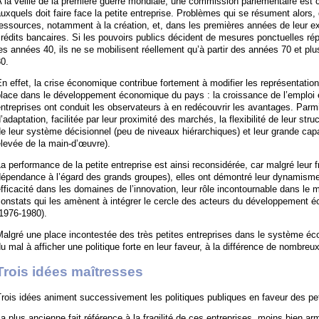
 la veille de la première guerre mondiale, une commission parlementaire est 
uxquels doit faire face la petite entreprise. Problèmes qui se résument alors,
essources, notamment à la création, et, dans les premières années de leur exi
rédits bancaires. Si les pouvoirs publics décident de mesures ponctuelles r
es années 40, ils ne se mobilisent réellement qu’à partir des années 70 et pl
0.
n effet, la crise économique contribue fortement à modifier les représentations
lace dans le développement économique du pays : la croissance de l’emploi et
ntreprises ont conduit les observateurs à en redécouvrir les avantages. Parm
’adaptation, facilitée par leur proximité des marchés, la flexibilité de leur stru
e leur système décisionnel (peu de niveaux hiérarchiques) et leur grande cap
levée de la main-d’œuvre).
a performance de la petite entreprise est ainsi reconsidérée, car malgré leur fr
épendance à l’égard des grands groupes), elles ont démontré leur dynamisme 
fficacité dans les domaines de l’innovation, leur rôle incontournable dans le ma
onstats qui les amènent à intégrer le cercle des acteurs du développement é
1976-1980).
algré une place incontestée des très petites entreprises dans le système éc
u mal à afficher une politique forte en leur faveur, à la différence de nombreux
Trois idées maîtresses
rois idées animent successivement les politiques publiques en faveur des petit
a plus ancienne fait référence à la fragilité de ces entreprises, moins bien arm