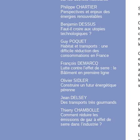
Philippe CHARTIER
S
Perspectives et enjeux des
r
énergies renouvelables
O
Benjamin DESSUS
Faut-il croire aux utopies
technologiques ?
m
Guy POQUET
l
Habitat et transports : une
difficile réduction des
C
consommations en France
e
François DEMARCQ
t
Lutte contre l’effet de serre : le
a
Bâtiment en première ligne
é
l
Olivier SIDLER
Construire un futur énergétique
s
pérenne
Jean DELSEY
Des transports très gourmands
F
l
Thierry CHAMBOLLE
Comment réduire les
émissions de gaz à effet de
d
serre dans l’industrie ?
L