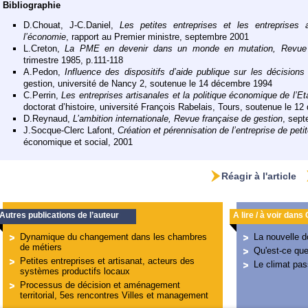
Bibliographie
D.Chouat, J-C.Daniel,
Les petites entreprises et les entreprises
l’économie
, rapport au Premier ministre, septembre 2001
L.Creton,
La PME en devenir dans un monde en mutation, Revue d
trimestre 1985, p.111-118
A.Pedon,
Influence des dispositifs d’aide publique sur les décisions 
gestion, université de Nancy 2, soutenue le 14 décembre 1994
C.Perrin,
Les entreprises artisanales et la politique économique de l’E
doctorat d’histoire, université François Rabelais, Tours, soutenue le 1
D.Reynaud,
L’ambition internationale, Revue française de gestion
, sept
J.Socque-Clerc Lafont,
Création et pérennisation de l’entreprise de petite
économique et social, 2001
Réagir à l'article
Autres publications de l’auteur
A lire / à voir dans
Dynamique du changement dans les chambres
La nouvelle 
de métiers
Qu'est-ce que
Petites entreprises et artisanat, acteurs des
Le climat pass
systèmes productifs locaux
Processus de décision et aménagement
territorial, 5es rencontres Villes et management