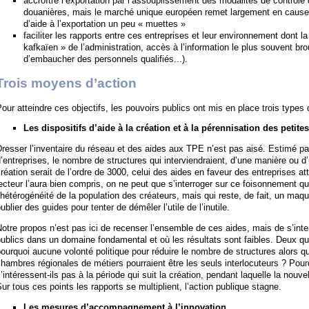
accroître l’exportation par l’assouplissement des modalités de contrôle
douanières, mais le marché unique européen remet largement en cause ce
d’aide à l’exportation un peu « muettes »
faciliter les rapports entre ces entreprises et leur environnement dont l
kafkaïen » de l’administration, accès à l’information le plus souvent brou
d’embaucher des personnels qualifiés...).
Trois moyens d’action
our atteindre ces objectifs, les pouvoirs publics ont mis en place trois types d
Les dispositifs d’aide à la création et à la pérennisation des petite
resser l’inventaire du réseau et des aides aux TPE n’est pas aisé. Estimé par
’entreprises, le nombre de structures qui interviendraient, d’une manière ou d’
réation serait de l’ordre de 3000, celui des aides en faveur des entreprises att
ecteur l’aura bien compris, on ne peut que s’interroger sur ce foisonnement qu
’hétérogénéité de la population des créateurs, mais qui reste, de fait, un maquis
ublier des guides pour tenter de démêler l’utile de l’inutile.
otre propos n’est pas ici de recenser l’ensemble de ces aides, mais de s’inter
ublics dans un domaine fondamental et où les résultats sont faibles. Deux qu
ourquoi aucune volonté politique pour réduire le nombre de structures alors q
hambres régionales de métiers pourraient être les seuls interlocuteurs ? Pourq
’intéressent-ils pas à la période qui suit la création, pendant laquelle la nouvel
ur tous ces points les rapports se multiplient, l’action publique stagne.
Les mesures d’accompagnement à l’innovation