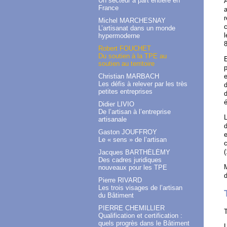
Un secteur à part entière en
A
France
a
r
Michel MARCHESNAY
c
L’artisanat dans un monde
l
hypermoderne
8
Robert FOUCHET
Du soutien à la TPE au
E
soutien au territoire
p
Christian MARBACH
e
Les défis à relever par les très
d
petites entreprises
d
é
Didier LIVIO
De l’artisan à l’entreprise
L
artisanale
d
Gaston JOUFFROY
e
Le « sens » de l’artisan
c
(
Jacques BARTHÉLÉMY
Des cadres juridiques
M
nouveaux pour les TPE
d
Pierre RIVARD
Les trois visages de l’artisan
du Bâtiment
PIERRE CHEMILLIER
T
Qualification et certification :
quels progrès dans le Bâtiment
L