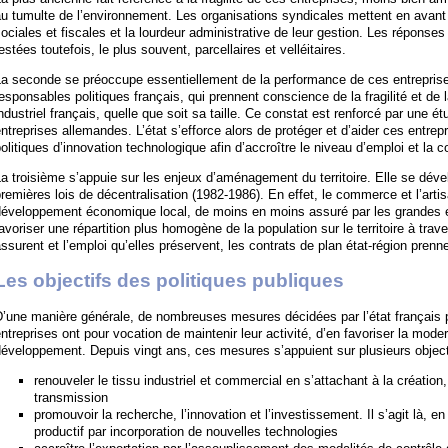
u tumulte de l’environnement. Les organisations syndicales mettent en avant 
ociales et fiscales et la lourdeur administrative de leur gestion. Les réponses 
estées toutefois, le plus souvent, parcellaires et velléitaires.
La seconde se préoccupe essentiellement de la performance de ces entreprise
esponsables politiques français, qui prennent conscience de la fragilité et de 
ndustriel français, quelle que soit sa taille. Ce constat est renforcé par une 
ntreprises allemandes. L’état s’efforce alors de protéger et d’aider ces entr
olitiques d’innovation technologique afin d’accroître le niveau d’emploi et la c
a troisième s’appuie sur les enjeux d’aménagement du territoire. Elle se déve
remières lois de décentralisation (1982-1986). En effet, le commerce et l’arti
éveloppement économique local, de moins en moins assuré par les grandes en
avoriser une répartition plus homogène de la population sur le territoire à trave
ssurent et l’emploi qu’elles préservent, les contrats de plan état-région pren
Les objectifs des politiques publiques
D’une manière générale, de nombreuses mesures décidées par l’état français 
ntreprises ont pour vocation de maintenir leur activité, d’en favoriser la moder
éveloppement. Depuis vingt ans, ces mesures s’appuient sur plusieurs object
renouveler le tissu industriel et commercial en s’attachant à la création,
transmission
promouvoir la recherche, l’innovation et l’investissement. Il s’agit là, e
productif par incorporation de nouvelles technologies