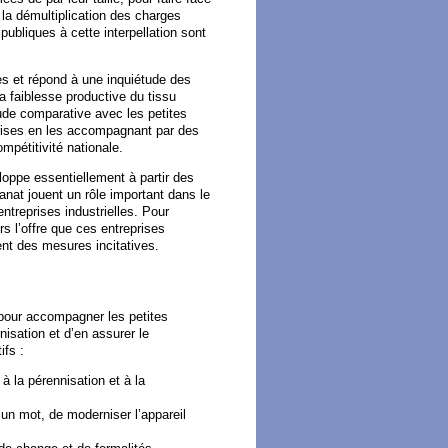
la démultiplication des charges
publiques à cette interpellation sont
s et répond à une inquiétude des
la faiblesse productive du tissu
étude comparative avec les petites
eprises en les accompagnant par des
ompétitivité nationale.
loppe essentiellement à partir des
sanat jouent un rôle important dans le
treprises industrielles. Pour
rs l’offre que ces entreprises
nent des mesures incitatives.
pour accompagner les petites
nisation et d’en assurer le
ifs :
 à la pérennisation et à la
n un mot, de moderniser l’appareil