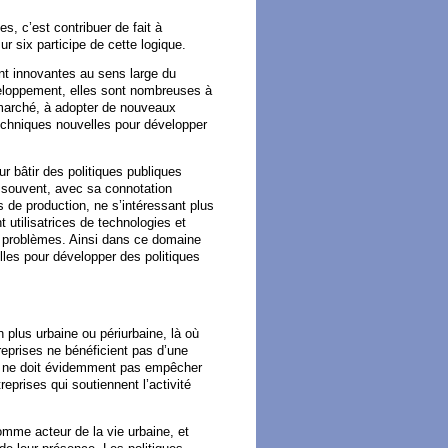
s, c’est contribuer de fait à
ur six participe de cette logique.
nt innovantes au sens large du
veloppement, elles sont nombreuses à
 marché, à adopter de nouveaux
techniques nouvelles pour développer
ur bâtir des politiques publiques
us souvent, avec sa connotation
 de production, ne s’intéressant plus
utilisatrices de technologies et
rs problèmes. Ainsi dans ce domaine
lles pour développer des politiques
n plus urbaine ou périurbaine, là où
eprises ne bénéficient pas d’une
ui ne doit évidemment pas empêcher
reprises qui soutiennent l’activité
omme acteur de la vie urbaine, et