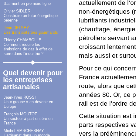
actuellement de l’o
Bâtiment en première ligne
non-énergétiques (
Olivier SIDLER
Construire un futur énergétique
lubrifiants industrie
pérenne
(chauffage, énergie,
Jean DELSEY
Des transports très gourmands
pétroliers servant 
Thierry CHAMBOLLE
Comment réduire les
croissant lentement
émissions de gaz à effet de
serre dans l’industrie ?
mais aussi et surto
Pour ce qui concern
Quel devenir pour
France actuellemen
les entreprises
route, alors que cet
artisanales
années 80. Or, ce 
Jean-Yves ROSSI
Un « groupe » en devenir en
rail est de l’ordre 
Europe
François MOUTOT
Cette situation est
Un secteur à part entière en
France
parts respectives v
Michel MARCHESNAY
vers la prééminence
L’artisanat dans un monde