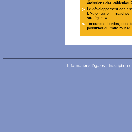
émissions des véhicules 
Le développement des éner
L’Automobile — marchés 
stratégies »
Tendances lourdes, conséq
possibles du trafic routier
Informations légales
-
Inscription /