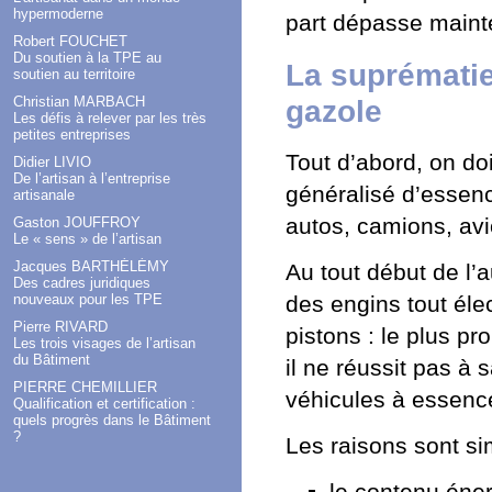
hypermoderne
part dépasse maint
Robert FOUCHET
Du soutien à la TPE au
La suprématie
soutien au territoire
Christian MARBACH
gazole
Les défis à relever par les très
petites entreprises
Tout d’abord, on doi
Didier LIVIO
De l’artisan à l’entreprise
généralisé d’essenc
artisanale
autos, camions, avio
Gaston JOUFFROY
Le « sens » de l’artisan
Jacques BARTHÉLÉMY
Au tout début de l’
Des cadres juridiques
nouveaux pour les TPE
des engins tout éle
Pierre RIVARD
pistons : le plus pro
Les trois visages de l’artisan
du Bâtiment
il ne réussit pas à 
PIERRE CHEMILLIER
véhicules à essence
Qualification et certification :
quels progrès dans le Bâtiment
?
Les raisons sont si
le contenu éne