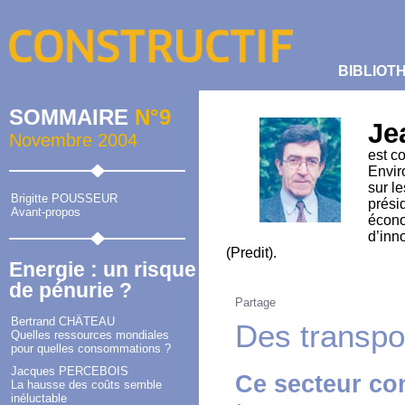
BIBLIOT
SOMMAIRE
N°9
Je
Novembre 2004
est co
Envir
sur le
Brigitte POUSSEUR
prési
Avant-propos
écono
d’inn
(Predit).
Energie : un risque
de pénurie ?
Partage
Bertrand CHÂTEAU
Des transpo
Quelles ressources mondiales
pour quelles consommations ?
Jacques PERCEBOIS
Ce secteur co
La hausse des coûts semble
inéluctable