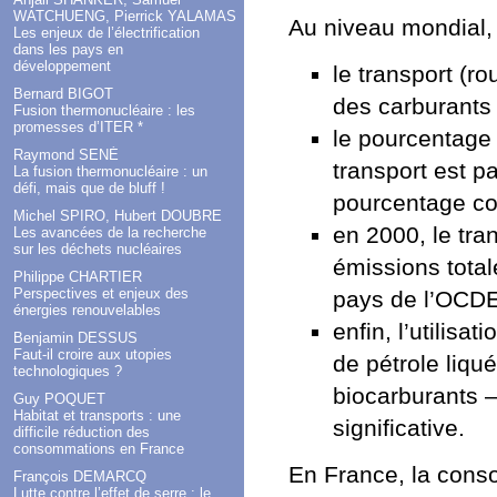
WATCHUENG, Pierrick YALAMAS
Au niveau mondial,
Les enjeux de l’électrification
dans les pays en
développement
le transport (ro
Bernard BIGOT
des carburants 
Fusion thermonucléaire : les
promesses d’ITER *
le pourcentage
Raymond SENÉ
transport est 
La fusion thermonucléaire : un
défi, mais que de bluff !
pourcentage co
Michel SPIRO, Hubert DOUBRE
en 2000, le tra
Les avancées de la recherche
sur les déchets nucléaires
émissions tota
Philippe CHARTIER
Perspectives et enjeux des
pays de l’OCDE
énergies renouvelables
enfin, l’utilis
Benjamin DESSUS
Faut-il croire aux utopies
de pétrole liqu
technologiques ?
biocarburants –
Guy POQUET
Habitat et transports : une
significative.
difficile réduction des
consommations en France
En France, la conso
François DEMARCQ
Lutte contre l’effet de serre : le