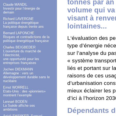
tonnes par an 
Claude MANDIL
volume qui va 
Investir pour l’énergie de
demain
visant à renve
Richard LAVERGNE
La politique énergétique
lointaines...
française depuis trente ans
Bernard LAPONCHE
Risques et contradictions de la
L‘évaluation des pe
politique énergétique française
type d’énergie néce
Charles BEIGBEDER
L’ouverture du marché de
sur l’analyse du pas
l’électricité,
une opportunité pour les
« système transpor
entreprises françaises
liés et portant sur 
Jochen DIEKMANN
Allemagne : vers un
raisons de ces usag
développement durable sans le
nucléaire
d’urbanisation cons
Ernst WORRELL
mieux éclairer les 
Etats-Unis : des «pionniers»
montrent l’exemple
d’ici à l’horizon 20
Lennart BODÉN
La Suède affiche ses
Dépendants d
ambitions
Anjali SHANKER, Samuel