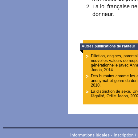
La loi française 
donneur.
Autres publications de l’auteur
Filiation, origines, parenta
nouvelles valeurs de respo
générationnelle (avec Anne
Jacob, 2014.
Des humains comme les au
anonymat et genre du don
2010.
La distinction de sexe. U
l'égalité, Odile Jacob, 200
Informations légales
-
Inscription /