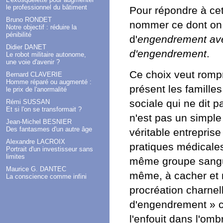
le professionnel du bâtiment
Pour répondre à cet
Bruno RONDET
nommer ce dont on v
Notre objectif : réduire la
pénibilité
d'
engendrement ave
Didier DANET
d'engendrement
.
Le robot militaire autonome,
une voie d'avenir ?
Ce choix veut romp
Bernard CLAVERIE
Homme réparé ou augmenté :
présent les familles
le prix de l'anormalité
sociale qui ne dit p
Rémi SUSSAN
Et si l'on se transformait ?
n'est pas un simple 
Jean-Michel BESNIER
Des fantasmes d'un autre âge
véritable entreprise
Alexandre LACROIX
pratiques médicale
Portrait d'un investisseur sans
limites
même groupe sanguin 
Maurice G. DANTEC
même, à cacher et m
La conscience comme infini
procréation charnel
d'engendrement » c
l'enfouit dans l'om