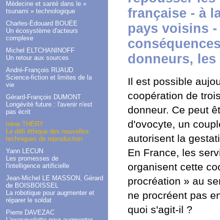
Médecine et santé dans le «
française - à 
tsunami » technologique
Charles-Édouard BOUÉE
pays voisins -
Un écosystème d'acteurs
complexe
conséquences 
Michel ELTCHANINOFF
donneurs, les 
Un retour aux sources
André-François RUAUD
Science-fiction et limites de la
Il est possible aujo
vie
coopération de troi
Gérard-François DUMONT
Longévité future : l'avenir n'est
donneur. Ce peut ê
pas écrit
d'ovocyte, un coupl
Irène THÉRY
Le défi éthique des nouvelles
autorisent la gesta
techniques de reproduction
En France, les ser
Yann LECUN
Les promesses de
organisent cette coo
l'intelligence artificielle
Jean-Michel LE MASSON, Gérard
procréation » au se
de BOISBOISSEL
La robotique pour augmenter et
ne procréent pas en
réparer le soldat
quoi s'agit-il ?
Pierre DAVEZAC
L'exosquelette pour augmenter