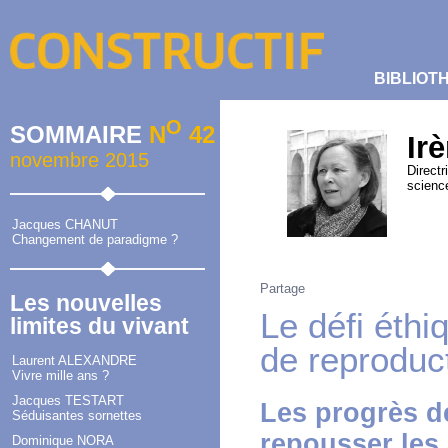
BIBLIOT
O
SOMMAIRE
N
42
Ir
novembre 2015
Directr
scienc
Jacques CHANUT
Changement de paradigme ?
Partage
Les nouvelles
Le défi éth
limites du vivant
de reproduc
Laurent ALEXANDRE
Vivre mille ans ?
Jacques TESTART
Les progrès d
Séduisantes sornettes
repousser les 
Dominique NORA