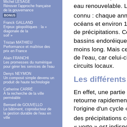
Michel LESAGE
eau renouvelable. L
Rénover l'approche française
de la gouvernance
connu : chaque an
BONUS
Franck GALLAND
océans et environ 1
Enjeux géopolitiques : la «
de précipitations. C
diagonale de la
soif »
bassins endoréiqu
Tristan MATHIEU
Performance et maîtrise des
moins long. Mais ce 
prix en France
de l'eau, car celui-
Alain FRANCHI
Les promesses du numérique
circuits locaux.
pour gérer les services de l'eau
Denys NEYMON
Les différent
Un composé simple devenu un
produit de haute technologie
Catherine CARRÉ
En effet, une partie
À la recherche de la ville
perméable
retourne rapidement
Bernard de GOUVELLO
l'origine d'un cycle
Le bâtiment, coproducteur de
la gestion durable de l'eau en
des précipitations 
ville
« verte » est indi