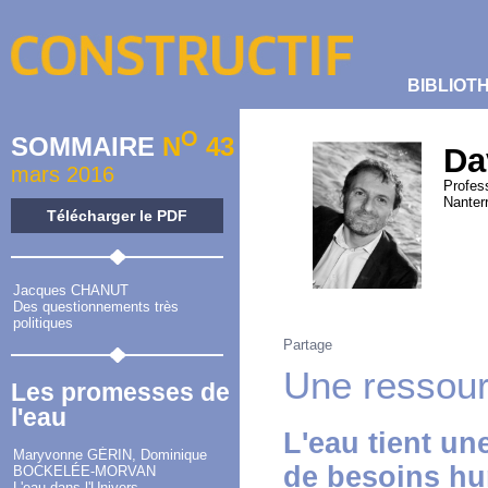
BIBLIOT
O
SOMMAIRE
N
43
Da
mars 2016
Profess
Nanter
Télécharger le PDF
Jacques CHANUT
Des questionnements très
politiques
Partage
Une ressour
Les promesses de
l'eau
L'eau tient un
Maryvonne GÉRIN, Dominique
de besoins h
BOCKELÉE-MORVAN
L'eau dans l'Univers