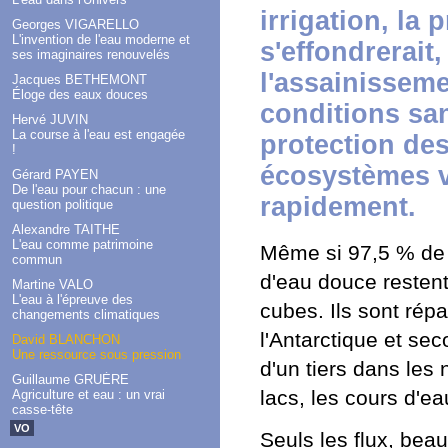
irrigation, la
Georges VIGARELLO
L'invention de l'eau moderne et
s'effondrerait,
ses imaginaires renouvelés
l'assainisseme
Jacques BETHEMONT
Éloge des eaux douces
conditions san
Hervé JUVIN
La course à l'eau est engagée
protection des
!
écosystèmes ve
Gérard PAYEN
De l'eau pour chacun : une
rapidement.
question politique
Alexandre TAITHE
L'eau comme patrimoine
Même si 97,5 % de l
commun
d'eau douce restent
Martine VALO
L'eau à l'épreuve des
cubes. Ils sont répa
changements climatiques
l'Antarctique et se
David BLANCHON
Une ressource sous pression
d'un tiers dans les
Guillaume GRUÈRE
lacs, les cours d'ea
Agriculture et eau : un vrai
casse-tête
VO
Seuls les flux, bea