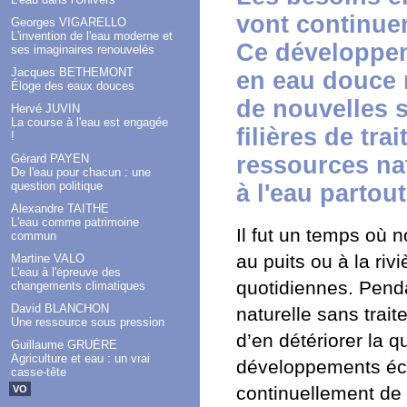
vont continuer
Georges VIGARELLO
L'invention de l'eau moderne et
Ce développeme
ses imaginaires renouvelés
Jacques BETHEMONT
en eau douce 
Éloge des eaux douces
de nouvelles s
Hervé JUVIN
La course à l'eau est engagée
filières de tr
!
ressources nat
Gérard PAYEN
De l'eau pour chacun : une
question politique
à l'eau partou
Alexandre TAITHE
L'eau comme patrimoine
Il fut un temps où 
commun
au puits ou à la riv
Martine VALO
L'eau à l'épreuve des
quotidiennes. Pen
changements climatiques
David BLANCHON
naturelle sans tra
Une ressource sous pression
d’en détériorer la q
Guillaume GRUÈRE
Agriculture et eau : un vrai
développements éco
casse-tête
continuellement d
VO