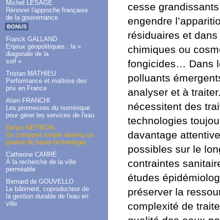
Michel LESAGE
cesse grandissants
Rénover l'approche française
de la gouvernance
engendre l’apparit
BONUS
résiduaires et dans 
Franck GALLAND
Enjeux géopolitiques : la «
chimiques ou cosmé
diagonale de la
soif »
fongicides… Dans le
Tristan MATHIEU
polluants émergent
Performance et maîtrise des
prix en France
analyser et à traite
Alain FRANCHI
nécessitent des tra
Les promesses du numérique
pour gérer les services de l'eau
technologies toujou
Denys NEYMON
davantage attentiv
Un composé simple devenu un
produit de haute technologie
possibles sur le lo
Catherine CARRÉ
contraintes sanitair
À la recherche de la ville
perméable
études épidémiologi
Bernard de GOUVELLO
Le bâtiment, coproducteur de
préserver la ressou
la gestion durable de l'eau en
ville
complexité de trait