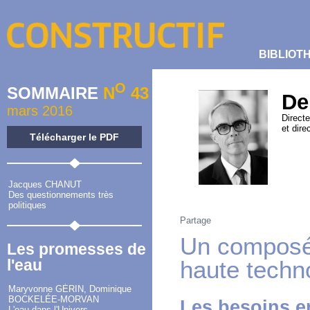
BIBLIOT
O
SOMMAIRE
N
43
De
mars 2016
Directe
et dir
Télécharger le PDF
Jacques CHANUT
Des questionnements très
politiques
Partage
Un composé 
Les promesses de
l'eau
haute techn
Maryvonne GÉRIN, Dominique
BOCKELÉE-MORVAN
Les besoins en
L'eau dans l'Univers