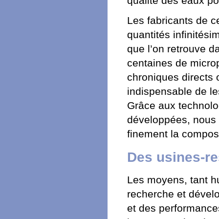
qualité des eaux po
Les fabricants de c
quantités infinités
que l’on retrouve da
centaines de microp
chroniques directs o
indispensable de les 
Grâce aux technolog
développées, nous 
finement la compos
Des usines-re
Les moyens, tant hu
recherche et dével
et des performances