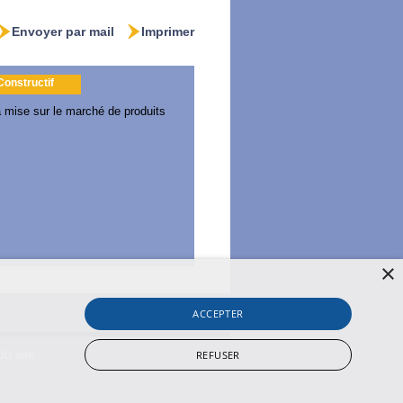
Envoyer par mail
Imprimer
 Constructif
a mise sur le marché de produits
×
ACCEPTER
REFUSER
du site