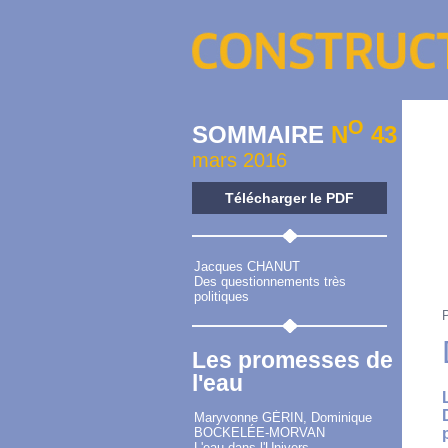
O
SOMMAIRE
N
43
mars 2016
Télécharger le PDF
Jacques CHANUT
Des questionnements très
politiques
Les promesses de
l'eau
Maryvonne GÉRIN, Dominique
BOCKELÉE-MORVAN
L'eau dans l'Univers