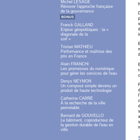
Michel LESAGE
h
Rénover l'approche française
de la gouvernance
D
BONUS
p
s
Franck GALLAND
d
Enjeux géopolitiques : la «
diagonale de la
i
soif »
E
Tristan MATHIEU
m
Performance et maîtrise des
d
prix en France
Alain FRANCHI
E
Les promesses du numérique
r
pour gérer les services de l'eau
c
Denys NEYMON
P
Un composé simple devenu un
produit de haute technologie
l
Catherine CARRÉ
c
À la recherche de la ville
d
perméable
s
Bernard de GOUVELLO
a
Le bâtiment, coproducteur de
s
la gestion durable de l'eau en
m
ville