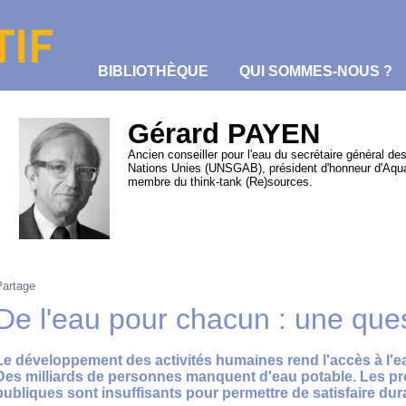
BIBLIOTHÈQUE
QUI SOMMES-NOUS ?
Gérard PAYEN
Ancien conseiller pour l'eau du secrétaire général de
Nations Unies (UNSGAB), président d'honneur d'Aqu
membre du think-tank (Re)sources.
Partage
De l'eau pour chacun : une ques
Le développement des activités humaines rend l'accès à l'eau
Des milliards de personnes manquent d'eau potable. Les pr
publiques sont insuffisants pour permettre de satisfaire du