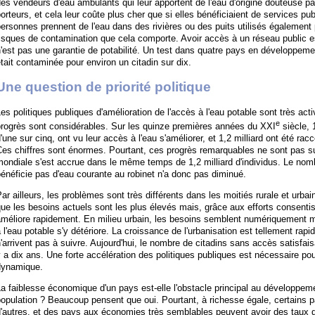
es vendeurs d'eau ambulants qui leur apportent de l'eau d'origine douteuse p
orteurs, et cela leur coûte plus cher que si elles bénéficiaient de services pu
ersonnes prennent de l'eau dans des rivières ou des puits utilisés également
isques de contamination que cela comporte. Avoir accès à un réseau public es
'est pas une garantie de potabilité. Un test dans quatre pays en développeme
tait contaminée pour environ un citadin sur dix.
Une question de priorité politique
es politiques publiques d'amélioration de l'accès à l'eau potable sont très ac
e
progrès sont considérables. Sur les quinze premières années du XXI
siècle, 
'une sur cinq, ont vu leur accès à l'eau s'améliorer, et 1,2 milliard ont été r
es chiffres sont énormes. Pourtant, ces progrès remarquables ne sont pas suf
ondiale s'est accrue dans le même temps de 1,2 milliard d'individus. Le nomb
énéficie pas d'eau courante au robinet n'a donc pas diminué.
ar ailleurs, les problèmes sont très différents dans les moitiés rurale et urba
ue les besoins actuels sont les plus élevés mais, grâce aux efforts consenti
méliore rapidement. En milieu urbain, les besoins semblent numériquement m
 l'eau potable s'y détériore. La croissance de l'urbanisation est tellement rapi
'arrivent pas à suivre. Aujourd'hui, le nombre de citadins sans accès satisfaisa
 a dix ans. Une forte accélération des politiques publiques est nécessaire pou
dynamique.
a faiblesse économique d'un pays est-elle l'obstacle principal au développeme
opulation ? Beaucoup pensent que oui. Pourtant, à richesse égale, certains
'autres, et des pays aux économies très semblables peuvent avoir des taux d'