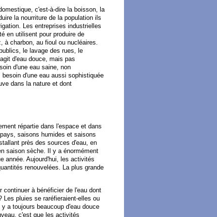
mestique, c'est-à-dire la boisson, la
ire la nourriture de la population ils
igation. Les entreprises industrielles
té en utilisent pour produire de
z, à charbon, au fioul ou nucléaires.
publics, le lavage des rues, le
'agit d'eau douce, mais pas
esoin d'une eau saine, non
s besoin d'une eau aussi sophistiquée
ouve dans la nature et dont
ment répartie dans l'espace et dans
x pays, saisons humides et saisons
tallant près des sources d'eau, en
r en saison sèche. Il y a énormément
 année. Aujourd'hui, les activités
 quantités renouvelées. La plus grande
 continuer à bénéficier de l'eau dont
Les pluies se raréfieraient-elles ou
l y a toujours beaucoup d'eau douce
veau, c'est que les activités