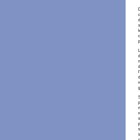
D
c
d
s
l
c
p
L
d
n
d
l
d
r
g
S
p
n
r
s
p
s
s
c