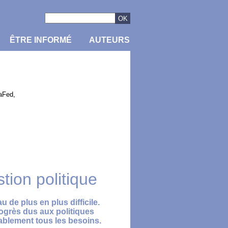
ÊTRE INFORMÉ
AUTEURS
s
aFed,
tion politique
 de plus en plus difficile.
ogrès dus aux politiques
rablement tous les besoins.