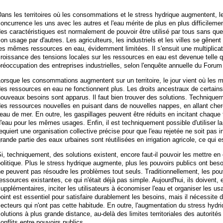
ans les territoires où les consommations et le stress hydrique augmentent, le
oncurrence les uns avec les autres et l'eau mérite de plus en plus difficilem
es caractéristiques est normalement de pouvoir être utilisé par tous sans que
on usage par d'autres. Les agriculteurs, les industriels et les villes se gênent
es mêmes ressources en eau, évidemment limitées. Il s'ensuit une multiplicat
roissance des tensions locales sur les ressources en eau est devenue telle q
réoccupation des entreprises industrielles, selon l'enquête annuelle du For
orsque les consommations augmentent sur un territoire, le jour vient où les mé
es ressources en eau ne fonctionnent plus. Les droits ancestraux de certains
ouveaux besoins sont apparus. Il faut bien trouver des solutions. Techniquem
es ressources nouvelles en puisant dans de nouvelles nappes, en allant cherc
'eau de mer. En outre, les gaspillages peuvent être réduits en incitant chaque t
'eau pour les mêmes usages. Enfin, il est techniquement possible d'utiliser l
equiert une organisation collective précise pour que l'eau rejetée ne soit pas in
rande partie des eaux urbaines sont réutilisées en irrigation agricole, ce qui e
i, techniquement, des solutions existent, encore faut-il pouvoir les mettre 
olitique. Plus le stress hydrique augmente, plus les pouvoirs publics ont besoin
e peuvent pas résoudre les problèmes tout seuls. Traditionnellement, les pouv
essources existantes, ce qui n'était déjà pas simple. Aujourd'hui, ils doivent,
upplémentaires, inciter les utilisateurs à économiser l'eau et organiser les u
oint est essentiel pour satisfaire durablement les besoins, mais il nécessite d
ecteurs qui n'ont pas cette habitude. En outre, l'augmentation du stress hydr
olutions à plus grande distance, au-delà des limites territoriales des autorit
onflits entre pouvoirs publics.