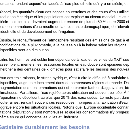
umaines rendent aujourd'hui l'accès à l'eau plus difficile qu'il y a un siècle, et
'abord, les quantités d'eau des nappes souterraines et des cours d'eau utilisée
roduction électrique et les populations ont explosé au niveau mondial : elles 
iècle. Les besoins devraient augmenter encore de plus de 50 % entre 2000 et
es consommations d'eau résulte de la croissance démographique, de l'élévati
ndustrielle et du développement de l'irrigation.
nsuite, le réchauffement de l'atmosphère résultant des émissions de gaz à ef
odifications de la pluviométrie, à la hausse ou à la baisse selon les régions
isponibles sont en diminution.
e
nfin, les hommes ont oublié leur dépendance à l'eau et les villes du XXI
sièc
assemblent, même si les ressources locales en eau douce sont épuisées depui
hercher à des centaines de kilomètres pour satisfaire les besoins des nouvea
our ces trois raisons, le stress hydrique, c'est-à-dire la difficulté à satisfair
disponibles, augmente localement dans de nombreuses régions du monde. Dans
'augmentation des consommations qui est le premier facteur d'aggravation, b
limatiques. Par ailleurs, l'eau rejetée après utilisation est souvent polluée. À 
'épuration ne dépolluent au plus que 20 % des eaux usées. Le reste part dan
outerraines, rendant souvent ces ressources impropres à la fabrication d'eau 
ggrave encore les situations locales. Notons que l'Europe occidentale conna
tations d'épuration y sont nombreuses et que les consommations n'y progress
ême en ce qui concerne les villes et l'industrie.
Satisfaire durablement les besoins