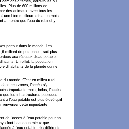
ar camions-citernes, deux-roues ou
blics. Plus de 600 millions de
 par des animaux, avec tous les
t une bien meilleure situation mais
nt a montré que l'eau du robinet y
tives partout dans le monde. Les
1,6 milliard de personnes, soit plus
accordées aux réseaux d'eau potable.
fisants. En effet, la population
re d'habitants de la planète qui ne
ine du monde. C'est en milieu rural
s dans ces zones, l'accès s'y
oins importants mais, hélas, l'accès
de que les infrastructures publiques
nt à l'eau potable est plus élevé qu'il
r renverser cette inquiétante
nt de l'accès à l'eau potable pour sa
 pays font beaucoup mieux que
accès à l'eau potable très différents