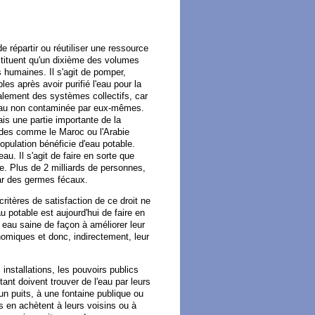
de répartir ou réutiliser une ressource
stituent qu'un dixième des volumes
 humaines. Il s'agit de pomper,
les après avoir purifié l'eau pour la
palement des systèmes collectifs, car
'eau non contaminée par eux-mêmes.
is une partie importante de la
rides comme le Maroc ou l'Arabie
opulation bénéficie d'eau potable.
au. Il s'agit de faire en sorte que
me. Plus de 2 milliards de personnes,
 par des germes fécaux.
ritères de satisfaction de ce droit ne
u potable est aujourd'hui de faire en
 eau saine de façon à améliorer leur
nomiques et donc, indirectement, leur
installations, les pouvoirs publics
ant doivent trouver de l'eau par leurs
un puits, à une fontaine publique ou
es en achètent à leurs voisins ou à