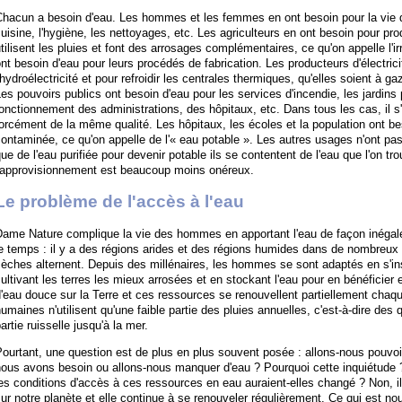
hacun a besoin d'eau. Les hommes et les femmes en ont besoin pour la vie do
uisine, l'hygiène, les nettoyages, etc. Les agriculteurs en ont besoin pour produ
tilisent les pluies et font des arrosages complémentaires, ce qu'on appelle l'irr
nt besoin d'eau pour leurs procédés de fabrication. Les producteurs d'électrici
'hydroélectricité et pour refroidir les centrales thermiques, qu'elles soient à ga
es pouvoirs publics ont besoin d'eau pour les services d'incendie, les jardins 
onctionnement des administrations, des hôpitaux, etc. Dans tous les cas, il s
orcément de la même qualité. Les hôpitaux, les écoles et la population ont b
ontaminée, ce qu'on appelle de l'« eau potable ». Les autres usages n'ont pa
ue de l'eau purifiée pour devenir potable ils se contentent de l'eau que l'on tr
l'approvisionnement est beaucoup moins onéreux.
Le problème de l'accès à l'eau
Dame Nature complique la vie des hommes en apportant l'eau de façon inégale
e temps : il y a des régions arides et des régions humides dans de nombreu
èches alternent. Depuis des millénaires, les hommes se sont adaptés en s'ins
ultivant les terres les mieux arrosées et en stockant l'eau pour en bénéficie
'eau douce sur la Terre et ces ressources se renouvellent partiellement chaque
umaines n'utilisent qu'une faible partie des pluies annuelles, c'est-à-dire des
artie ruisselle jusqu'à la mer.
ourtant, une question est de plus en plus souvent posée : allons-nous pouvoir
ous avons besoin ou allons-nous manquer d'eau ? Pourquoi cette inquiétude ? 
es conditions d'accès à ces ressources en eau auraient-elles changé ? Non, i
ur notre planète et elle continue à se renouveler régulièrement. Ce qui est nou