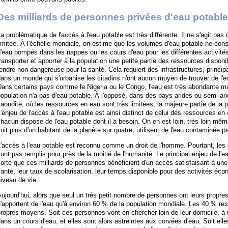
Des milliards de personnes privées d'eau potable
a problématique de l'accès à l'eau potable est très différente. Il ne s'agit pas 
imitée. À l'échelle mondiale, on estime que les volumes d'eau potable ne con
'eau pompés dans les nappes ou les cours d'eau pour les différentes activités
ransporter et apporter à la population une petite partie des ressources disponib
endre non dangereuse pour la santé. Cela requiert des infrastructures, princi
dans un monde qui s'urbanise les citadins n'ont aucun moyen de trouver de l
ans certains pays comme le Nigeria ou le Congo, l'eau est très abondante ma
opulation n'a pas d'eau potable. À l'opposé, dans des pays arides ou semi-a
aoudite, où les ressources en eau sont très limitées, la majeure partie de la p
'enjeu de l'accès à l'eau potable est ainsi distinct de celui des ressources en e
hacun dispose de l'eau potable dont il a besoin. On en est loin, très loin mê
oit plus d'un habitant de la planète sur quatre, utilisent de l'eau contaminée
'accès à l'eau potable est reconnu comme un droit de l'homme. Pourtant, les c
ont pas remplis pour près de la moitié de l'humanité. Le principal enjeu de l'ea
orte que ces milliards de personnes bénéficient d'un accès satisfaisant à une
anté, leur taux de scolarisation, leur temps disponible pour des activités éco
iveau de vie.
ujourd'hui, alors que seul un très petit nombre de personnes ont leurs propres 
'apportent de l'eau qu'à environ 60 % de la population mondiale. Les 40 % rest
ropres moyens. Soit ces personnes vont en chercher loin de leur domicile, à 
ans un cours d'eau, et elles sont alors astreintes aux corvées d'eau. Soit ell