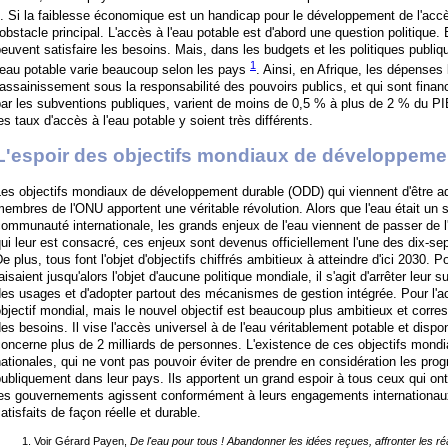
. Si la faiblesse économique est un handicap pour le développement de l'accès
'obstacle principal. L'accès à l'eau potable est d'abord une question politique. 
euvent satisfaire les besoins. Mais, dans les budgets et les politiques publique
1
'eau potable varie beaucoup selon les pays
. Ainsi, en Afrique, les dépenses 
'assainissement sous la responsabilité des pouvoirs publics, et qui sont finan
ar les subventions publiques, varient de moins de 0,5 % à plus de 2 % du PIB
es taux d'accès à l'eau potable y soient très différents.
L'espoir des objectifs mondiaux de développeme
es objectifs mondiaux de développement durable (ODD) qui viennent d'être ad
embres de l'ONU apportent une véritable révolution. Alors que l'eau était un s
ommunauté internationale, les grands enjeux de l'eau viennent de passer de 
ui leur est consacré, ces enjeux sont devenus officiellement l'une des dix-sep
e plus, tous font l'objet d'objectifs chiffrés ambitieux à atteindre d'ici 2030. 
aisaient jusqu'alors l'objet d'aucune politique mondiale, il s'agit d'arrêter leur s
es usages et d'adopter partout des mécanismes de gestion intégrée. Pour l'acc
bjectif mondial, mais le nouvel objectif est beaucoup plus ambitieux et corr
es besoins. Il vise l'accès universel à de l'eau véritablement potable et dispo
oncerne plus de 2 milliards de personnes. L'existence de ces objectifs mondi
ationales, qui ne vont pas pouvoir éviter de prendre en considération les prog
ubliquement dans leur pays. Ils apportent un grand espoir à tous ceux qui ont
les gouvernements agissent conformément à leurs engagements internationaux
atisfaits de façon réelle et durable.
Voir Gérard Payen,
De l'eau pour tous ! Abandonner les idées reçues, affronter les réa