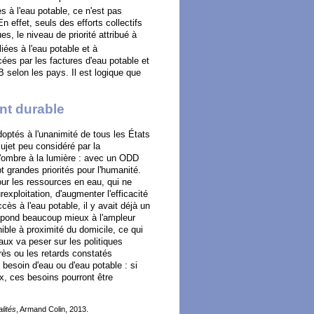
 à l'eau potable, ce n'est pas
En effet, seuls des efforts collectifs
s, le niveau de priorité attribué à
liées à l'eau potable et à
cées par les factures d'eau potable et
 selon les pays. Il est logique que
nt durable
optés à l'unanimité de tous les États
ujet peu considéré par la
l'ombre à la lumière : avec un ODD
t grandes priorités pour l'humanité.
Pour les ressources en eau, qui ne
urexploitation, d'augmenter l'efficacité
ès à l'eau potable, il y avait déjà un
espond beaucoup mieux à l'ampleur
nible à proximité du domicile, ce qui
aux va peser sur les politiques
rès ou les retards constatés
 besoin d'eau ou d'eau potable : si
, ces besoins pourront être
lités
, Armand Colin, 2013.