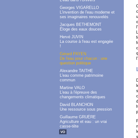
C
Georges VIGARELLO
c
L'invention de l'eau moderne et
u
ses imaginaires renouvelés
o
Jacques BETHEMONT
l
Éloge des eaux douces
L
Hervé JUVIN
f
La course à l'eau est engagée
f
!
c
q
Gérard PAYEN
De l'eau pour chacun : une
question politique
Alexandre TAITHE
L'eau comme patrimoine
commun
l
Martine VALO
s
L'eau à l'épreuve des
c
changements climatiques
d
David BLANCHON
h
Une ressource sous pression
p
Guillaume GRUÈRE
P
Agriculture et eau : un vrai
n
casse-tête
l
VO
s