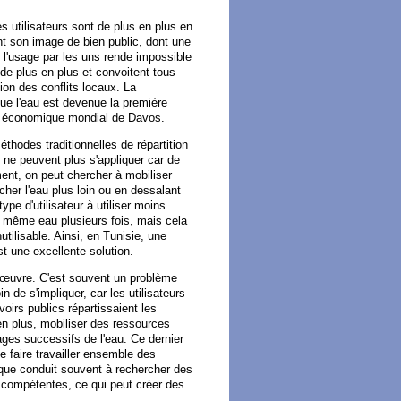
s utilisateurs sont de plus en plus en
ent son image de bien public, dont une
 l'usage par les uns rende impossible
 de plus en plus et convoitent tous
ion des conflits locaux. La
ue l'eau est devenue la première
um économique mondial de Davos.
thodes traditionnelles de répartition
 ne peuvent plus s'appliquer car de
ent, on peut chercher à mobiliser
her l'eau plus loin ou en dessalant
ype d'utilisateur à utiliser moins
a même eau plusieurs fois, mais cela
utilisable. Ainsi, en Tunisie, une
st une excellente solution.
en œuvre. C'est souvent un problème
 de s'impliquer, car les utilisateurs
oirs publics répartissaient les
 en plus, mobiliser des ressources
sages successifs de l'eau. Ce dernier
e faire travailler ensemble des
ique conduit souvent à rechercher des
és compétentes, ce qui peut créer des