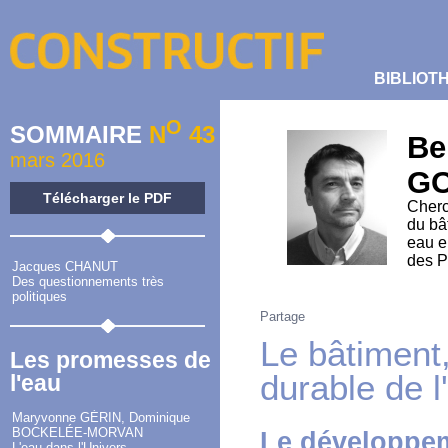
BIBLIOT
O
SOMMAIRE
N
43
Be
mars 2016
G
Télécharger le PDF
Cherc
du bâ
eau e
des P
Jacques CHANUT
Des questionnements très
politiques
Partage
Le bâtiment,
Les promesses de
durable de l
l'eau
Maryvonne GÉRIN, Dominique
BOCKELÉE-MORVAN
Le développem
L'eau dans l'Univers