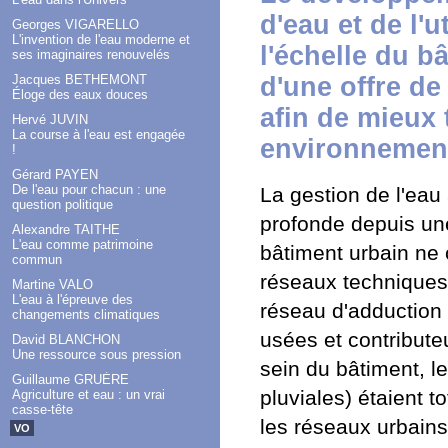
d'eau et de l'u
Georges VIGARELLO
L'invention de l'eau moderne et
l'échelle du b
ses imaginaires renouvelés
d'une offre de
Jacques BETHEMONT
Éloge des eaux douces
afin de mieux 
Hervé JUVIN
La course à l'eau est engagée
environnement
!
Gérard PAYEN
De l'eau pour chacun : une
La gestion de l'eau
question politique
profonde depuis une
Alexandre TAITHE
L'eau comme patrimoine
bâtiment urbain ne 
commun
réseaux techniques s
Martine VALO
L'eau à l'épreuve des
réseau d'adduction
changements climatiques
usées et contribute
David BLANCHON
Une ressource sous pression
sein du bâtiment, l
Guillaume GRUÈRE
pluviales) étaient t
Agriculture et eau : un vrai
casse-tête
les réseaux urbain
VO