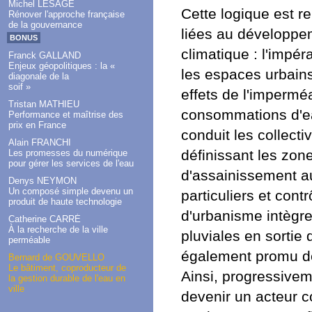
Michel LESAGE
Cette logique est r
Rénover l'approche française
de la gouvernance
liées au développe
BONUS
climatique : l'impé
Franck GALLAND
Enjeux géopolitiques : la «
les espaces urbain
diagonale de la
soif »
effets de l'imperméa
Tristan MATHIEU
consommations d'eau
Performance et maîtrise des
prix en France
conduit les collect
Alain FRANCHI
définissant les zone
Les promesses du numérique
pour gérer les services de l'eau
d'assainissement a
Denys NEYMON
Un composé simple devenu un
particuliers et contr
produit de haute technologie
d'urbanisme intègren
Catherine CARRÉ
À la recherche de la ville
pluviales en sortie 
perméable
également promu d
Bernard de GOUVELLO
Le bâtiment, coproducteur de
Ainsi, progressiveme
la gestion durable de l'eau en
ville
devenir un acteur co