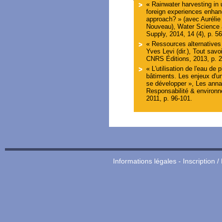
« Rainwater harvesting in
foreign experiences enhan
approach? » (avec Aurélie 
Nouveau), Water Science 
Supply, 2014, 14 (4), p. 5
« Ressources alternatives
Yves Levi (dir.), Tout savoi
CNRS Éditions, 2013, p. 2
« L'utilisation de l'eau de p
bâtiments. Les enjeux d'u
se développer », Les anna
Responsabilité & environne
2011, p. 96-101.
Informations légales
-
Inscription /