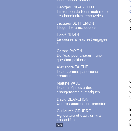
Georges VIGARELLO
L'invention de l'eau moderne et
ses imaginaires renouvelés
Jacques BETHEMONT
Éloge des eaux douces
Hervé JUVIN
La course à l'eau est engagée
!
Gérard PAYEN
De l'eau pour chacun : une
question politique
Alexandre TAITHE
L'eau comme patrimoine
commun
C
Martine VALO
d
L'eau à l'épreuve des
d
changements climatiques
(
David BLANCHON
Une ressource sous pression
V
i
Guillaume GRUÈRE
Agriculture et eau : un vrai
casse-tête
d
l
VO