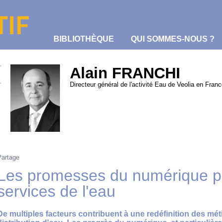
BIBLIOTHÈQUE
QUI SOMMES-NOUS ?
Majani
Alain FRANCHI
Directeur général de l'activité Eau de Veolia en Franc
Partage
Les promesses du numérique po
services de l'eau
De multiples facteurs contribuent à une redéfinition des métie