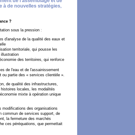
rement de l'assemblage et de
 à de nouvelles stratégies,
rance ?
ation sous la pression :
s d'analyse de la qualité des eaux et
elle
sation territoriale, qui pousse les
illustration
économie des territoires, qui renforce
ces de l'eau et de l'assainissement
t ou partie des « services clientèle ».
n, de qualité des infrastructures,
istoires locales, les modalités
 d'économie mixte à opération unique
s modifications des organisations
 en commun de services support, de
nt, la fermeture des marchés
êche ces péréquations, que permettait