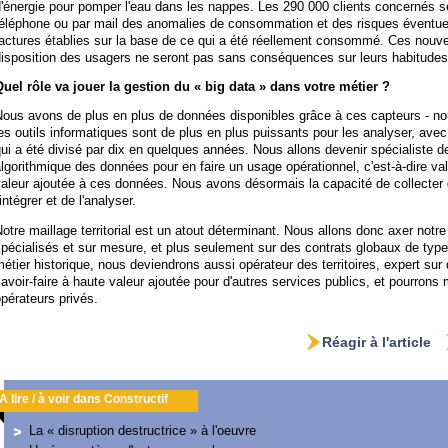
'énergie pour pomper l'eau dans les nappes. Les 290 000 clients concernés s
téléphone ou par mail des anomalies de consommation et des risques éventue
actures établies sur la base de ce qui a été réellement consommé. Ces nouve
disposition des usagers ne seront pas sans conséquences sur leurs habitud
Quel rôle va jouer la gestion du « big data » dans votre métier ?
ous avons de plus en plus de données disponibles grâce à ces capteurs - nous
es outils informatiques sont de plus en plus puissants pour les analyser, avec 
ui a été divisé par dix en quelques années. Nous allons devenir spécialiste d
lgorithmique des données pour en faire un usage opérationnel, c'est-à-dire val
aleur ajoutée à ces données. Nous avons désormais la capacité de collecter 
'intégrer et de l'analyser.
otre maillage territorial est un atout déterminant. Nous allons donc axer notre
pécialisés et sur mesure, et plus seulement sur des contrats globaux de typ
étier historique, nous deviendrons aussi opérateur des territoires, expert su
avoir-faire à haute valeur ajoutée pour d'autres services publics, et pourrons
pérateurs privés.
Réagir à l'article
A lire / à voir dans Constructif
La « disruption destructrice » à l'oeuvre