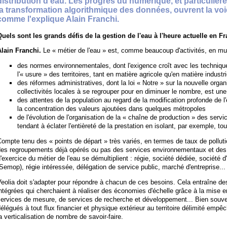
distribution d'eau. Les progrès du numérique, et particuliè
la transformation algorithmique des données, ouvrent la voie
comme l'explique Alain Franchi.
Quels sont les grands défis de la gestion de l'eau à l'heure actuelle en F
Alain Franchi.
Le « métier de l'eau » est, comme beaucoup d'activités, en mut
des normes environnementales, dont l'exigence croît avec les technique
l'« usure » des territoires, tant en matière agricole qu'en matière industri
des réformes administratives, dont la loi « Notre » sur la nouvelle organi
collectivités locales à se regrouper pour en diminuer le nombre, est une 
des attentes de la population au regard de la modification profonde de l'
la concentration des valeurs ajoutées dans quelques métropoles
de l'évolution de l'organisation de la « chaîne de production » des servi
tendant à éclater l'entièreté de la prestation en isolant, par exemple, tou
ompte tenu des « points de départ » très variés, en termes de taux de pollutio
es regroupements déjà opérés ou pas des services environnementaux et des h
'exercice du métier de l'eau se démultiplient : régie, société dédiée, société
Semop), régie intéressée, délégation de service public, marché d'entreprise...
eolia doit s'adapter pour répondre à chacun de ces besoins. Cela entraîne de
ntégrées qui cherchaient à réaliser des économies d'échelle grâce à la mise
services de mesure, de services de recherche et développement... Bien souve
élégués à tout flux financier et physique extérieur au territoire délimité emp
a verticalisation de nombre de savoir-faire.