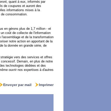
eront, quant à eux, informés par
ls de coupures et auront des
lles informations mises à la
es de consommation.
 en gérons plus de 1,7 million - et
un coût de collecte de l'information
e l'assemblage et de la transformation
oriser notre action en apportant de la
de la donnée en grande série, de
 stratégie vers des services et offres
e concessif. Demain, en plus de notre
r des technologies dédiées et des
 même ouvrir nos expertises à d'autres
Envoyer par mail
Imprimer