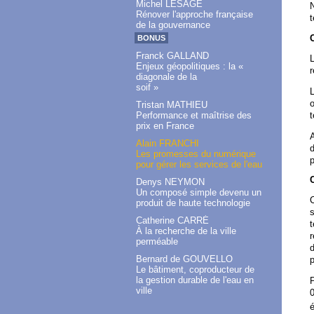
Michel LESAGE
Rénover l'approche française
t
de la gouvernance
BONUS
Franck GALLAND
L
Enjeux géopolitiques : la «
r
diagonale de la
soif »
L
o
Tristan MATHIEU
t
Performance et maîtrise des
prix en France
A
Alain FRANCHI
d
Les promesses du numérique
p
pour gérer les services de l'eau
Denys NEYMON
Un composé simple devenu un
C
produit de haute technologie
Catherine CARRÉ
t
À la recherche de la ville
r
perméable
d
Bernard de GOUVELLO
p
Le bâtiment, coproducteur de
la gestion durable de l'eau en
P
ville
0