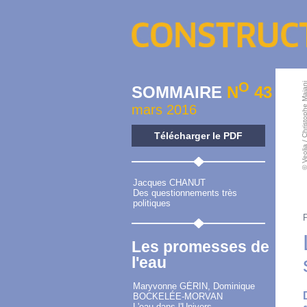
O
© Veolia / Christophe 
SOMMAIRE
N
43
mars 2016
Télécharger le PDF
Jacques CHANUT
Des questionnements très
politiques
Les promesses de
l'eau
Maryvonne GÉRIN, Dominique
BOCKELÉE-MORVAN
L'eau dans l'Univers