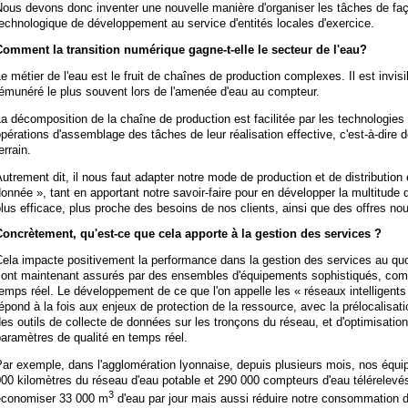
Nous devons donc inventer une nouvelle manière d'organiser les tâches de fa
echnologique de développement au service d'entités locales d'exercice.
Comment la transition numérique gagne-t-elle le secteur de l'eau?
e métier de l'eau est le fruit de chaînes de production complexes. Il est invisib
émunéré le plus souvent lors de l'amenée d'eau au compteur.
a décomposition de la chaîne de production est facilitée par les technologies
pérations d'assemblage des tâches de leur réalisation effective, c'est-à-dire d
errain.
utrement dit, il nous faut adapter notre mode de production et de distribution
onnée », tant en apportant notre savoir-faire pour en développer la multitude 
lus efficace, plus proche des besoins de nos clients, ainsi que des offres nou
Concrètement, qu'est-ce que cela apporte à la gestion des services ?
ela impacte positivement la performance dans la gestion des services au quo
sont maintenant assurés par des ensembles d'équipements sophistiqués, com
emps réel. Le développement de ce que l'on appelle les « réseaux intelligents »
épond à la fois aux enjeux de protection de la ressource, avec la prélocalisat
es outils de collecte de données sur les tronçons du réseau, et d'optimisation d
aramètres de qualité en temps réel.
ar exemple, dans l'agglomération lyonnaise, depuis plusieurs mois, nos équi
00 kilomètres du réseau d'eau potable et 290 000 compteurs d'eau télérelevé
3
économiser 33 000 m
d'eau par jour mais aussi réduire notre consommation d'é