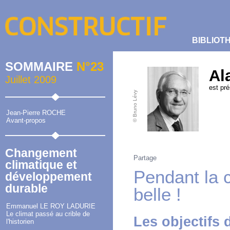
BIBLIOT
SOMMAIRE
N°23
Al
Juillet 2009
est pré
© Bruno Lévy
Jean-Pierre ROCHE
Avant-propos
Changement
Partage
climatique et
Pendant la c
développement
durable
belle !
Emmanuel LE ROY LADURIE
Le climat passé au crible de
Les objectifs
l'historien