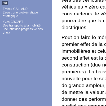
vers des véhicules 
VO
véhicules « zéro c
Franck GALLAND
L'eau : une problématique
constructeurs, le vé
stratégique
pourra dire que la 
Yves CROZET
Des transports à la mobilité :
électriques.
une inflexion progressive des
choix
Peut-on faire le mê
premier effet de la 
immobilières et cel
second effet est la
construction (due n
premières). La bais
nouvelle pour le sec
de grande ampleur, c
de mettre la valeur
donner des perform