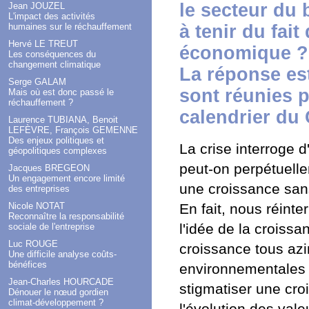
le secteur du 
Jean JOUZEL
L'impact des activités
à tenir du fait
humaines sur le réchauffement
Hervé LE TREUT
économique ? 
Les conséquences du
changement climatique
La réponse est
Serge GALAM
sont réunies p
Mais où est donc passé le
réchauffement ?
calendrier du 
Laurence TUBIANA, Benoit
LEFÈVRE, François GEMENNE
Des enjeux politiques et
La crise interroge
géopolitiques complexes
peut-on perpétuelle
Jacques BREGEON
Un engagement encore limité
une croissance sans
des entreprises
En fait, nous réinte
Nicole NOTAT
Reconnaître la responsabilité
l'idée de la croissa
sociale de l'entreprise
Luc ROUGE
croissance tous azi
Une difficile analyse coûts-
bénéfices
environnementales d
Jean-Charles HOURCADE
stigmatiser une cro
Dénouer le nœud gordien
climat-développement ?
l'évolution des val