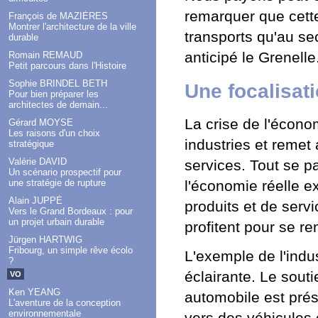
remarquer que cette
François de MAZIÈRES
Montrer l'architecture de la ville
transports qu'au sec
durable
anticipé le Grenelle
Romain REMAUD
Petit parcours dans l'Histoire
Sophie BRINDEL BETH
Une focalisati
Pour bien préparer les
architectes de demain...
La crise de l'écono
Gérard MOYSE
Les raisons d'un choix
industries et remet 
stratégique
Valérie DAVID
services. Tout se p
Un scénario prospectif pour
l'économie réelle e
une stratégie de rupture
Alain JUPPÉ
produits et de ser
Vers le Grand Bordeaux : pour
un projet urbain durable
profitent pour se re
Jürgen HARTWIG
Fribourg, un simple rêve écolo
L'exemple de l'indus
?
éclairante. Le souti
VO
Ken YEANG
automobile est prés
L'aventure de la conception
environnementale