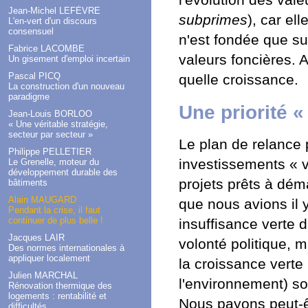
Jean-Michel LEFÈVRE
subprimes
), car el
L'en-vert d'un discours
consensuel
n'est fondée que su
Fabrice LACOMBE
valeurs foncières. 
Un gisement d'emploi incertain
Pascal PICQ
quelle croissance.
La construction d'un nouveau
paradigme
Une priorité «
Jean-Louis BORLOO
« Une véritable stratégie,
secteur par secteur »
Le plan de relance p
Philippe PELLETIER
investissements « ve
Le Grenelle, moteur du
développement durable des
projets prêts à démar
bâtiments
Alain MAUGARD
que nous avions il 
Pendant la crise, il faut
continuer de plus belle !
insuffisance verte 
Jacques LAIR
volonté politique, m
Des normes internationales à
appliquer localement
la croissance verte
Julien MARCHAL
l'environnement) so
Rénovation thermique des
logements : rentabilité et
Nous payons peut-êt
difficultés