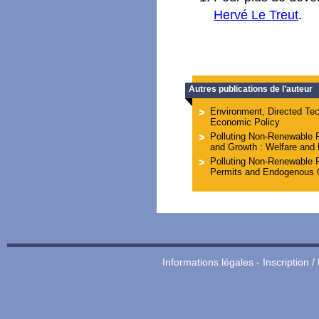
Hervé Le Treut
.
Autres publications de l’auteur
Environment, Directed Te
Economic Policy
Polluting Non-Renewable 
and Growth : Welfare and 
Polluting Non-Renewable 
Permits and Endogenous 
Informations légales
-
Inscription /