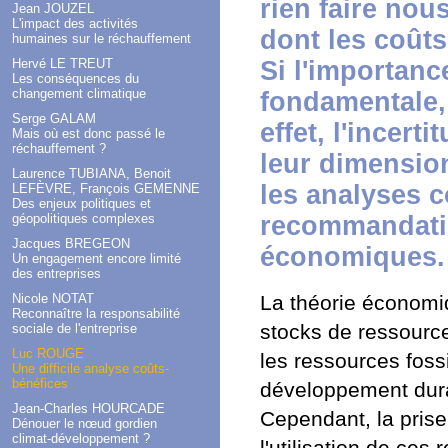
rien faire no
Jean JOUZEL
L'impact des activités
dont les coût
humaines sur le réchauffement
Hervé LE TREUT
Si l'importance
Les conséquences du
changement climatique
fondamentale,
Serge GALAM
effet, l'incer
Mais où est donc passé le
réchauffement ?
leur dimensio
Laurence TUBIANA, Benoit
les analyses c
LEFÈVRE, François GEMENNE
Des enjeux politiques et
géopolitiques complexes
recommandatio
Jacques BREGEON
économiques.
Un engagement encore limité
des entreprises
Nicole NOTAT
La théorie économi
Reconnaître la responsabilité
stocks de ressource
sociale de l'entreprise
Luc ROUGE
les ressources foss
Une difficile analyse coûts-
bénéfices
développement durab
Jean-Charles HOURCADE
Cependant, la pris
Dénouer le nœud gordien
climat-développement ?