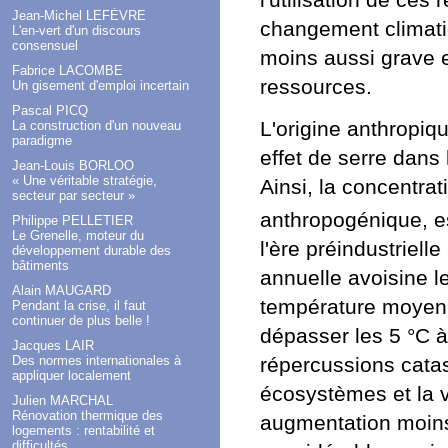
l'utilisation de ces
Jean-Michel LEFÈVRE
changement climat
L'en-vert d'un discours
consensuel
moins aussi grave 
Fabrice LACOMBE
ressources.
Un gisement d'emploi incertain
Pascal PICQ
L'origine anthropiq
La construction d'un nouveau
paradigme
effet de serre dans
Jean-Louis BORLOO
« Une véritable stratégie,
Ainsi, la concentra
secteur par secteur »
anthropogénique, es
Philippe PELLETIER
Le Grenelle, moteur du
l'ère préindustriell
développement durable des
bâtiments
annuelle avoisine l
Alain MAUGARD
température moyenne
Pendant la crise, il faut
continuer de plus belle !
dépasser les 5 °C à
Jacques LAIR
répercussions catas
Des normes internationales à
appliquer localement
écosystèmes et la v
Julien MARCHAL
Rénovation thermique des
augmentation moins
logements : rentabilité et
difficultés