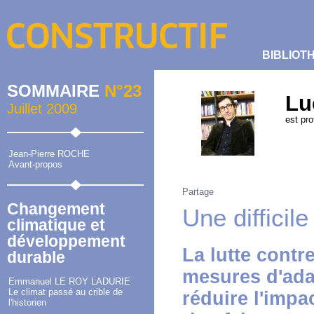
BIBLIOT
SOMMAIRE
N°23
Lu
Juillet 2009
est pr
Jean-Pierre ROCHE
Avant-propos
Partage
Changement
Une difficil
climatique et
développement
La lutte contr
durable
mesures d'ada
Emmanuel LE ROY LADURIE
Le climat passé au crible de
réduire l'impa
l'historien