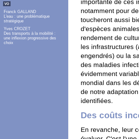
importante de ces i
VO
notamment pour des
Franck GALLAND
L'eau : une problématique
toucheront aussi bi
stratégique
d'espèces animales)
Yves CROZET
Des transports à la mobilité :
rendement de cultur
une inflexion progressive des
choix
les infrastructures
engendrés) ou la sa
des maladies infec
évidemment variab
mondial dans les dé
de notre adaptation
identifiées.
Des coûts ince
En revanche, leur c
évaluer. C'est l'un