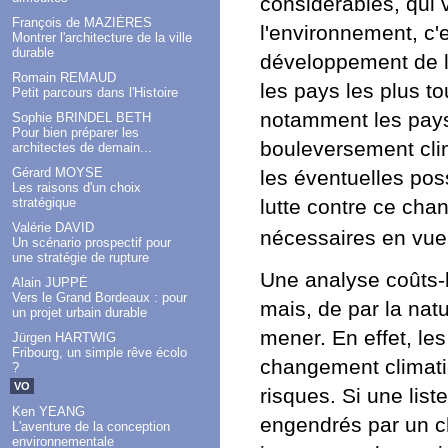
considérables, qui v
François de MAZIÈRES
l'environnement, c'e
Montrer l'architecture de la ville
durable
développement de l
Romain REMAUD
les pays les plus t
Petit parcours dans l'Histoire
notamment les pays
Sophie BRINDEL BETH
Pour bien préparer les
bouleversement clim
architectes de demain...
Gérard MOYSE
les éventuelles poss
Les raisons d'un choix
lutte contre ce cha
stratégique
Valérie DAVID
nécessaires en vue
Un scénario prospectif pour
une stratégie de rupture
Une analyse coûts-
Alain JUPPÉ
Vers le Grand Bordeaux : pour
mais, de par la natu
un projet urbain durable
mener. En effet, l
Jürgen HARTWIG
Fribourg, un simple rêve écolo
changement climatiq
?
VO
risques. Si une li
Ken YEANG
engendrés par un ch
L'aventure de la conception
environnementale