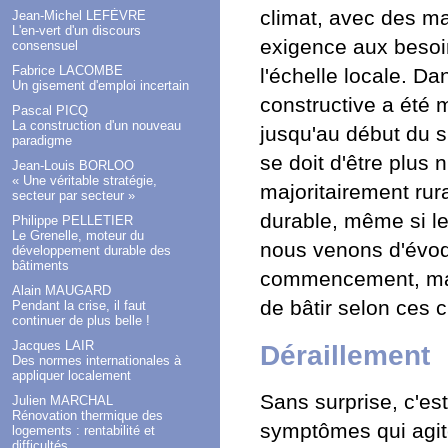
climat, avec des ma
Jean-Michel LEFÈVRE
L'en-vert d'un discours
exigence aux besoin
consensuel
Fabrice LACOMBE
l'échelle locale. D
Un gisement d'emploi incertain
constructive a été 
Pascal PICQ
La construction d'un nouveau
jusqu'au début du si
paradigme
se doit d'être plus
Jean-Louis BORLOO
« Une véritable stratégie,
majoritairement rura
secteur par secteur »
durable, même si le
Philippe PELLETIER
Le Grenelle, moteur du
nous venons d'évoqu
développement durable des
bâtiments
commencement, mais
Alain MAUGARD
de bâtir selon ces c
Pendant la crise, il faut
continuer de plus belle !
Jacques LAIR
Déraillement
Des normes internationales à
appliquer localement
Sans surprise, c'es
Julien MARCHAL
Rénovation thermique des
symptômes qui agite
logements : rentabilité et
difficultés