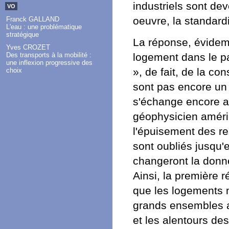
industriels sont de
VO
oeuvre, la standar
Franck GALLAND
L'eau : une problématique
stratégique
La réponse, évidemm
Yves CROZET
logement dans le pa
Des transports à la mobilité :
une inflexion progressive des
», de fait, de la con
choix
sont pas encore un 
s'échange encore au
géophysicien améric
l'épuisement des re
sont oubliés jusqu'
changeront la donn
Ainsi, la première 
que les logements n
grands ensembles a 
et les alentours de