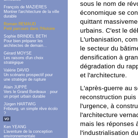
sous le nom de révolu
François de MAZIÈRES
économique se conce
Montrer l'architecture de la ville
durable
quittant massiveme
Romain REMAUD
Petit parcours dans l'Histoire
urbains. C'est le d
Sophie BRINDEL BETH
L'urbanisation, com
Pour bien préparer les
architectes de demain...
le secteur du bâtim
Gérard MOYSE
densification à gran
Les raisons d'un choix
stratégique
dégradation du rappo
Valérie DAVID
et l'architecture.
Un scénario prospectif pour
une stratégie de rupture
L'après-guerre au s
Alain JUPPÉ
Vers le Grand Bordeaux : pour
reconstruction puis 
un projet urbain durable
Jürgen HARTWIG
l'urgence, à constr
Fribourg, un simple rêve écolo
?
l'architecture vern
VO
mais les réponses 
Ken YEANG
L'aventure de la conception
l'industrialisation 
environnementale