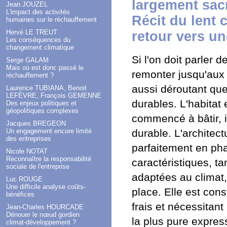
largement sacr
Jean JOUZEL
L'impact des activités
Récit du lent 
humaines sur le réchauffement
Hervé LE TREUT
retour vers un
Les conséquences du
changement climatique
Si l'on doit parler d
Serge GALAM
Mais où est donc passé le
remonter jusqu'aux o
réchauffement ?
aussi déroutant que
Laurence TUBIANA, Benoit
LEFÈVRE, François GEMENNE
durables. L'habitat
Des enjeux politiques et
géopolitiques complexes
commencé à bâtir, i
Jacques BREGEON
Un engagement encore limité
durable. L'architect
des entreprises
parfaitement en pha
Nicole NOTAT
Reconnaître la responsabilité
caractéristiques, t
sociale de l'entreprise
adaptées au climat,
Luc ROUGE
Une difficile analyse coûts-
place. Elle est con
bénéfices
frais et nécessitant
Jean-Charles HOURCADE
Dénouer le nœud gordien
la plus pure expres
climat-développement ?