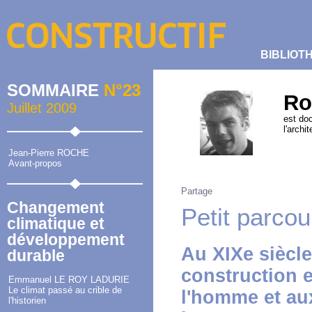
BIBLIOT
SOMMAIRE
N°23
Ro
Juillet 2009
est doc
l'archi
Jean-Pierre ROCHE
Avant-propos
Partage
Changement
Petit parcou
climatique et
développement
Au XIXe siècle
durable
construction 
Emmanuel LE ROY LADURIE
Le climat passé au crible de
l'homme et au
l'historien