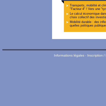
Transports, mobilité et clim
"Facteur 4" ! Vers une "ty
Le calcul économique dan
choix collectif des invest
Mobilité durable : des infl
quelles politiques publique
Informations légales
-
Inscription /