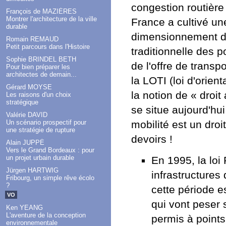
congestion routière 
François de MAZIÈRES
Montrer l'architecture de la ville
France a cultivé un
durable
dimensionnement des
Romain REMAUD
Petit parcours dans l'Histoire
traditionnelle des 
Sophie BRINDEL BETH
de l'offre de trans
Pour bien préparer les
architectes de demain...
la LOTI (loi d'orien
Gérard MOYSE
la notion de « droit
Les raisons d'un choix
stratégique
se situe aujourd'hu
Valérie DAVID
Un scénario prospectif pour
mobilité est un dro
une stratégie de rupture
devoirs !
Alain JUPPÉ
Vers le Grand Bordeaux : pour
un projet urbain durable
En 1995, la loi
Jürgen HARTWIG
infrastructures
Fribourg, un simple rêve écolo
?
cette période 
VO
qui vont peser 
Ken YEANG
L'aventure de la conception
permis à points 
environnementale