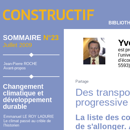
BIBLIOT
SOMMAIRE
N°23
Yv
Juillet 2009
est p
l'univ
d'éco
Jean-Pierre ROCHE
5593)
Avant-propos
Partage
Changement
Des transpor
climatique et
développement
progressive
durable
La liste des c
Emmanuel LE ROY LADURIE
Le climat passé au crible de
de s'allonger. 
l'historien