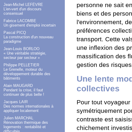
personne ne sait en
Jean-Michel LEFÈVRE
L'en-vert d'un discours
biens et des person
consensuel
Fabrice LACOMBE
l'environnement, de
Un gisement d'emploi incertain
préférences collecti
Pascal PICQ
La construction d'un nouveau
transport. Cette val
paradigme
une inflexion des pr
Jean-Louis BORLOO
« Une véritable stratégie,
massification des fl
secteur par secteur »
gestion des risques
Philippe PELLETIER
Le Grenelle, moteur du
développement durable des
Une lente mod
bâtiments
Alain MAUGARD
collectives
Pendant la crise, il faut
continuer de plus belle !
Pour tout voyageur 
Jacques LAIR
Des normes internationales à
symétriquement pou
appliquer localement
Julien MARCHAL
contraste est saisi
Rénovation thermique des
chichement investis 
logements : rentabilité et
difficultés