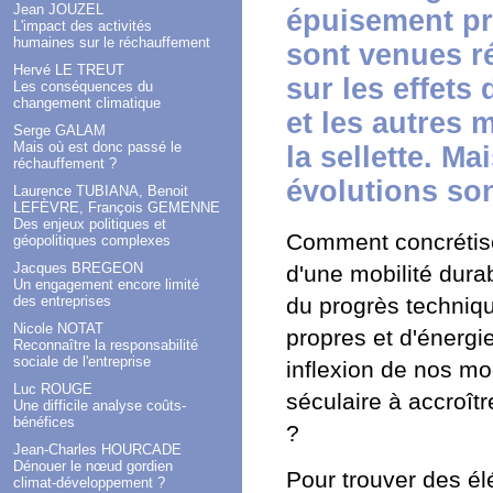
Jean JOUZEL
épuisement pr
L'impact des activités
humaines sur le réchauffement
sont venues r
Hervé LE TREUT
sur les effets
Les conséquences du
changement climatique
et les autres 
Serge GALAM
Mais où est donc passé le
la sellette. M
réchauffement ?
évolutions son
Laurence TUBIANA, Benoit
LEFÈVRE, François GEMENNE
Des enjeux politiques et
Comment concrétiser
géopolitiques complexes
Jacques BREGEON
d'une mobilité dura
Un engagement encore limité
des entreprises
du progrès techniqu
Nicole NOTAT
propres et d'énergi
Reconnaître la responsabilité
sociale de l'entreprise
inflexion de nos m
Luc ROUGE
séculaire à accroît
Une difficile analyse coûts-
bénéfices
?
Jean-Charles HOURCADE
Dénouer le nœud gordien
Pour trouver des é
climat-développement ?