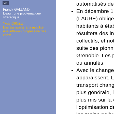
automatisés de 
VO
Franck GALLAND
En décembre 1996
L'eau : une problématique
stratégique
(LAURE) oblige
Yves CROZET
habitants à éta
Des transports à la mobilité :
une inflexion progressive des
résultera des i
choix
collectifs, et 
suite des pion
Grenoble. Les p
ou annulés.
Avec le changem
apparaissent. L
transport chan
plus générale, 
plus mis sur la
l'optimisation 