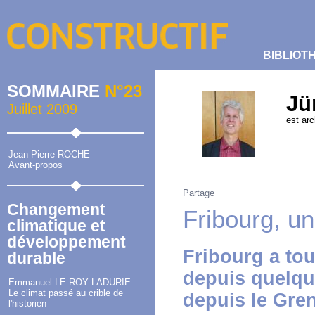
BIBLIOT
SOMMAIRE
N°23
Jü
Juillet 2009
est arc
Jean-Pierre ROCHE
Avant-propos
Partage
Changement
Fribourg, u
climatique et
développement
Fribourg a tou
durable
depuis quelqu
Emmanuel LE ROY LADURIE
Le climat passé au crible de
depuis le Gren
l'historien