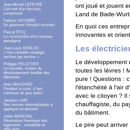
Jean-Michel LEFÈVRE
ont joué et jouent 
L'en-vert d'un discours
Land de Bade-Wurte
consensuel
Fabrice LACOMBE
Un gisement d'emploi incertain
En quoi ces entrepri
Pascal PICQ
innovantes et orient
La construction d'un nouveau
paradigme
Les électrici
Jean-Louis BORLOO
« Une véritable stratégie,
secteur par secteur »
Le développement du
Philippe PELLETIER
Le Grenelle, moteur du
toutes les lèvres ! 
développement durable des
bâtiments
pure ! Questions : 
Alain MAUGARD
l'étanchéité à l'air
Pendant la crise, il faut
continuer de plus belle !
avec le citoyen ? Il 
Jacques LAIR
chauffagiste, du pay
Des normes internationales à
appliquer localement
du bâtiment.
Julien MARCHAL
Rénovation thermique des
Le pire peut arriver
logements : rentabilité et
difficultés