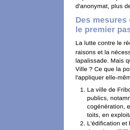
d'anonymat, plus de
Des mesures q
le premier pa
La lutte contre le 
raisons et la néce
lapalissade. Mais q
Ville ? Ce que la po
l'appliquer elle-mê
La ville de Fr
publics, notam
cogénération, e
toits, en exploi
L'édification e