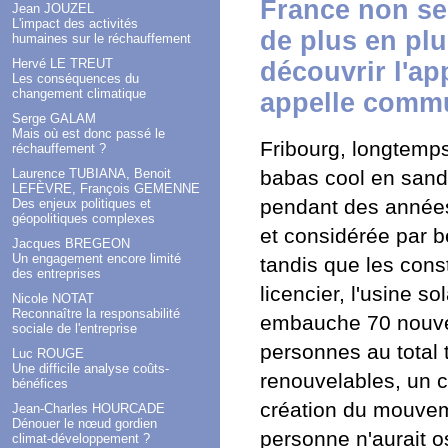
France non seu
Jean JOUZEL
L'impact des activités
de plus en plu
humaines sur le réchauffement
Hervé LE TREUT
découvrir l'ap
Les conséquences du
changement climatique
appelle comm
Serge GALAM
Mais où est donc passé le
Fribourg, longtemps
réchauffement ?
Laurence TUBIANA, Benoit
babas cool en sanda
LEFÈVRE, François GEMENNE
pendant des années
Des enjeux politiques et
géopolitiques complexes
et considérée par
Jacques BREGEON
Un engagement encore limité
tandis que les cons
des entreprises
licencier, l'usine s
Nicole NOTAT
Reconnaître la responsabilité
embauche 70 nouvea
sociale de l'entreprise
personnes au total 
Luc ROUGE
Une difficile analyse coûts-
renouvelables, un c
bénéfices
création du mouveme
Jean-Charles HOURCADE
Dénouer le nœud gordien
personne n'aurait o
climat-développement ?