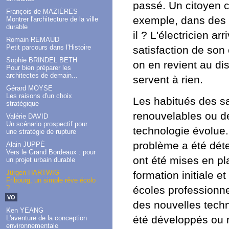
passé. Un citoyen c
François de MAZIÈRES
exemple, dans des p
Montrer l'architecture de la ville
durable
il ? L'électricien ar
Romain REMAUD
Petit parcours dans l'Histoire
satisfaction de son c
Sophie BRINDEL BETH
on en revient au di
Pour bien préparer les
architectes de demain...
servent à rien.
Gérard MOYSE
Les raisons d'un choix
Les habitués des s
stratégique
renouvelables ou de
Valérie DAVID
Un scénario prospectif pour
technologie évolue.
une stratégie de rupture
problème a été déte
Alain JUPPÉ
Vers le Grand Bordeaux : pour
ont été mises en pl
un projet urbain durable
Jürgen HARTWIG
formation initiale et
Fribourg, un simple rêve écolo
écoles professionn
?
VO
des nouvelles techn
Ken YEANG
été développés ou 
L'aventure de la conception
environnementale