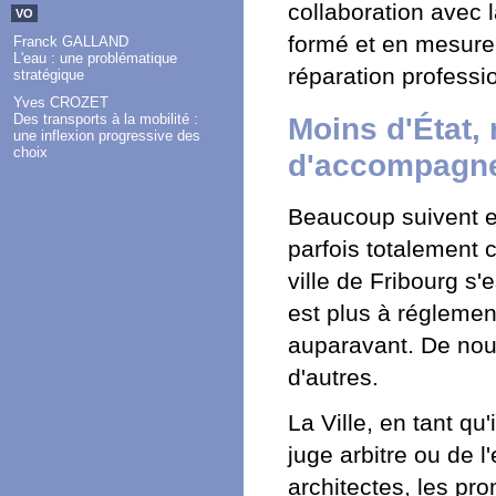
collaboration avec l
VO
formé et en mesure d
Franck GALLAND
L'eau : une problématique
réparation professi
stratégique
Yves CROZET
Moins d'État,
Des transports à la mobilité :
une inflexion progressive des
choix
d'accompagn
Beaucoup suivent et
parfois totalement 
ville de Fribourg s'
est plus à réglement
auparavant. De nou
d'autres.
La Ville, en tant qu
juge arbitre ou de l
architectes, les pr