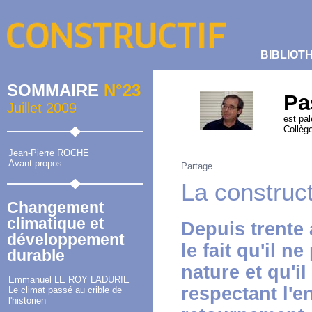
BIBLIOT
SOMMAIRE
N°23
Pa
Juillet 2009
est pa
Collèg
Jean-Pierre ROCHE
Avant-propos
Partage
La construc
Changement
climatique et
Depuis trente
développement
le fait qu'il n
durable
nature et qu'il
Emmanuel LE ROY LADURIE
respectant l'e
Le climat passé au crible de
l'historien