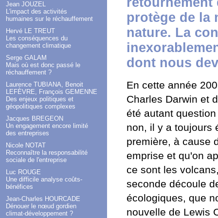
retournement d
Jean JOUZEL
L'impact des activités
protège de la 
humaines sur le réchauffement
nature. La con
Hervé LE TREUT
Les conséquences du
inexorablement
changement climatique
Serge GALAM
dont nous dev
Mais où est donc passé le
réchauffement ?
En cette année 2009
Laurence TUBIANA, Benoit
LEFÈVRE, François GEMENNE
Charles Darwin et de
Des enjeux politiques et
géopolitiques complexes
été autant question 
Jacques BREGEON
non, il y a toujours
Un engagement encore limité
des entreprises
première, à cause 
Nicole NOTAT
Reconnaître la responsabilité
emprise et qu'on ap
sociale de l'entreprise
ce sont les volcans,
Luc ROUGE
Une difficile analyse coûts-
seconde découle de
bénéfices
écologiques, que n
Jean-Charles HOURCADE
Dénouer le nœud gordien
nouvelle de Lewis Ca
climat-développement ?