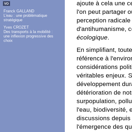
ajoute à cela une c
VO
l'on peut partager o
Franck GALLAND
L'eau : une problématique
perception radicale
stratégique
Yves CROZET
d'antihumanisme, c
Des transports à la mobilité :
une inflexion progressive des
écologique
.
choix
En simplifiant, tou
référence à l'envi
considérations poli
véritables enjeux. S
développement durab
détérioration de no
surpopulation, pollu
l'eau, biodiversité,
discussions depuis
l'émergence des que