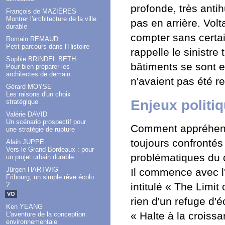
profonde, très antih
François de MAZIÈRES
Montrer l'architecture de la ville
pas en arrière. Volt
durable
compter sans certa
Romain REMAUD
Petit parcours dans l'Histoire
rappelle le sinistr
Sophie BRINDEL BETH
bâtiments se sont 
Pour bien préparer les
architectes de demain...
n'avaient pas été r
Gérard MOYSE
Les raisons d'un choix
Enjeux politi
stratégique
Valérie DAVID
Un scénario prospectif pour
Comment appréhen
une stratégie de rupture
toujours confronté
Alain JUPPÉ
Vers le Grand Bordeaux : pour
problématiques du 
un projet urbain durable
Jürgen HARTWIG
Il commence avec l
Fribourg, un simple rêve écolo
?
intitulé « The Limit
VO
rien d'un refuge d'é
Ken YEANG
« Halte à la croissa
L'aventure de la conception
environnementale