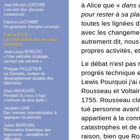
à Alice que «
dans c
Jean-Michel LEFÈVRE
L'en-vert d'un discours
pour rester à sa pl
consensuel
Fabrice LACOMBE
toutes les lignées 
Un gisement d'emploi incertain
avec les changemen
Pascal PICQ
La construction d'un nouveau
autrement dit, nou
paradigme
propres activités, 
Jean-Louis BORLOO
« Une véritable stratégie,
secteur par secteur »
Le débat n'est pas 
Philippe PELLETIER
progrès technique 
Le Grenelle, moteur du
développement durable des
Lewis Pourquoi j'ai
bâtiments
Rousseau et Voltair
Alain MAUGARD
Pendant la crise, il faut
1755. Rousseau cla
continuer de plus belle !
tué personne avant l
Jacques LAIR
Des normes internationales à
appartient à la con
appliquer localement
Julien MARCHAL
catastrophes et de
Rénovation thermique des
logements : rentabilité et
raison, bien que Ro
difficultés