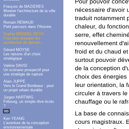
Pour pouvoir concev
François de MAZIÈRES
nécessaire d'avoir 
Montrer l'architecture de la ville
durable
traduit notamment 
Romain REMAUD
chaleur, du fonctio
Petit parcours dans l'Histoire
serre, effet chemin
Sophie BRINDEL BETH
Pour bien préparer les
renouvellement d'air
architectes de demain...
Gérard MOYSE
froid et du chaud et
Les raisons d'un choix
stratégique
surtout pouvoir dé
Valérie DAVID
de la conception d'u
Un scénario prospectif pour
une stratégie de rupture
choix des énergies 
Alain JUPPÉ
leur orientation, la 
Vers le Grand Bordeaux : pour
un projet urbain durable
circuler à travers l
Jürgen HARTWIG
chauffage ou le ra
Fribourg, un simple rêve écolo
?
VO
La base de connais
Ken YEANG
cours magistraux. E
L'aventure de la conception
environnementale