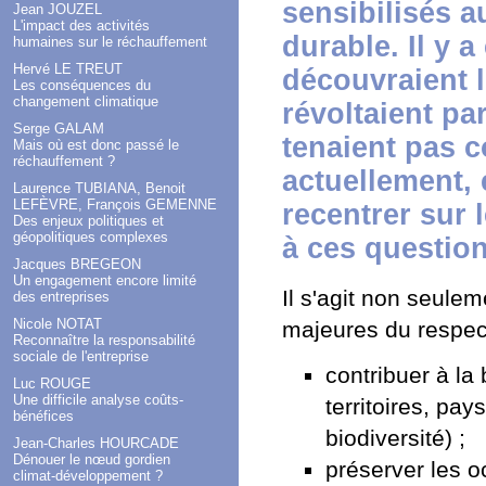
sensibilisés 
Jean JOUZEL
L'impact des activités
durable. Il y 
humaines sur le réchauffement
Hervé LE TREUT
découvraient l
Les conséquences du
changement climatique
révoltaient pa
Serge GALAM
tenaient pas c
Mais où est donc passé le
réchauffement ?
actuellement, 
Laurence TUBIANA, Benoit
LEFÈVRE, François GEMENNE
recentrer sur 
Des enjeux politiques et
géopolitiques complexes
à ces question
Jacques BREGEON
Un engagement encore limité
Il s'agit non seulem
des entreprises
Nicole NOTAT
majeures du respec
Reconnaître la responsabilité
sociale de l'entreprise
contribuer à la
Luc ROUGE
Une difficile analyse coûts-
territoires, pa
bénéfices
biodiversité) ;
Jean-Charles HOURCADE
Dénouer le nœud gordien
préserver les o
climat-développement ?