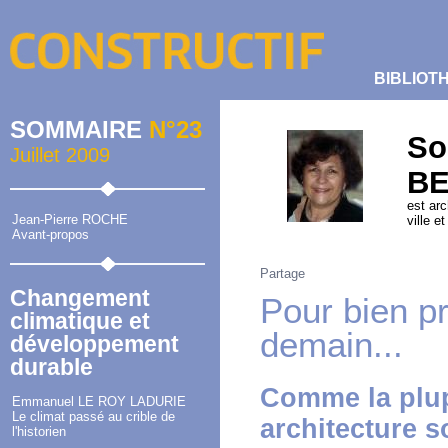
BIBLIOT
SOMMAIRE
N°23
So
Juillet 2009
B
est arc
Jean-Pierre ROCHE
ville e
Avant-propos
Partage
Changement
Pour bien pr
climatique et
demain...
développement
durable
Comme la plupa
Emmanuel LE ROY LADURIE
Le climat passé au crible de
architecture 
l'historien