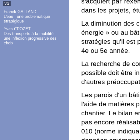
s'acquiert par l'exe
VO
dans les projets, ét
Franck GALLAND
L'eau : une problématique
stratégique
La diminution des 
Yves CROZET
énergie » ou au bâti
Des transports à la mobilité :
une inflexion progressive des
stratégies qu'il est
choix
4e ou 5e année.
La recherche de co
possible doit être 
d'autres préoccupat
Les parois d'un bâ
l'aide de matières 
chantier. Le bilan 
pas encore réalisab
010 (norme indiquan