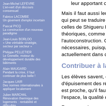
leur apportant 
Jean-Michel LEFÈVRE
L'en-vert d'un discours
consensuel
Mais il faut aussi l
Fabrice LACOMBE
qui peut se traduir
Un gisement d'emploi incertain
celles de Shigueru 
Pascal PICQ
La construction d'un nouveau
théoriques, comme 
paradigme
Jean-Louis BORLOO
l'autoconstruction. 
« Une véritable stratégie,
secteur par secteur »
nécessaires, puisqu
Philippe PELLETIER
actuellement dans d
Le Grenelle, moteur du
développement durable des
bâtiments
Contribuer à 
Alain MAUGARD
Pendant la crise, il faut
Les élèves savent,
continuer de plus belle !
Jacques LAIR
d'épuisement des ré
Des normes internationales à
appliquer localement
est proche, qu'il faut
Julien MARCHAL
l'espace, la qualité
Rénovation thermique des
logements : rentabilité et
difficultés