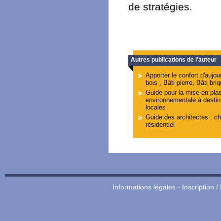
de stratégies.
Autres publications de l’auteur
Apporter le confort d'aujou
bois , Bâti pierre, Bâti bri
Guide pour la mise en pla
environnementale à destina
locales
Guide des architectes : ch
résidentiel
Informations légales
-
Inscription /