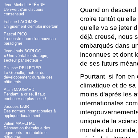
Jean-Michel LEFÈVRE
Quand on descend l
L'en-vert d'un discours
consensuel
croire tantôt qu'ell
Fabrice LACOMBE
Un gisement d'emploi incertain
qu'elle va se jeter 
Pascal PICQ
déjà creusé, nous s
La construction d'un nouveau
paradigme
embarqués dans une 
Jean-Louis BORLOO
inconnues et dont l
« Une véritable stratégie,
secteur par secteur »
de ses futurs méan
Philippe PELLETIER
Le Grenelle, moteur du
Pourtant, si l'on en
développement durable des
bâtiments
climatique et de sa
Alain MAUGARD
moins d'après les a
Pendant la crise, il faut
continuer de plus belle !
internationales co
Jacques LAIR
intergouvernemental 
Des normes internationales à
appliquer localement
unique de la scienc
Julien MARCHAL
Rénovation thermique des
morales du monde, a
logements : rentabilité et
difficultés