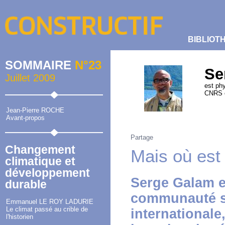
BIBLIOT
SOMMAIRE
N°23
Se
Juillet 2009
est phy
CNRS e
Jean-Pierre ROCHE
Avant-propos
Partage
Changement
Mais où est
climatique et
développement
Serge Galam e
durable
communauté sc
Emmanuel LE ROY LADURIE
Le climat passé au crible de
internationale
l'historien