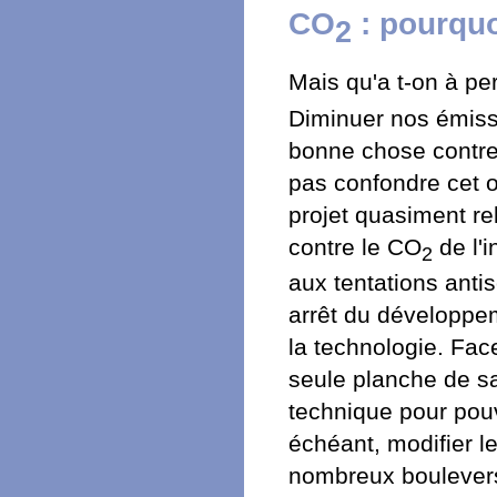
CO
: pourquo
2
Mais qu'a t-on à pe
Diminuer nos émiss
bonne chose contre l
pas confondre cet o
projet quasiment re
contre le CO
de l'i
2
aux tentations antis
arrêt du développe
la technologie. Fac
seule planche de sal
technique pour pouv
échéant, modifier le
nombreux boulevers