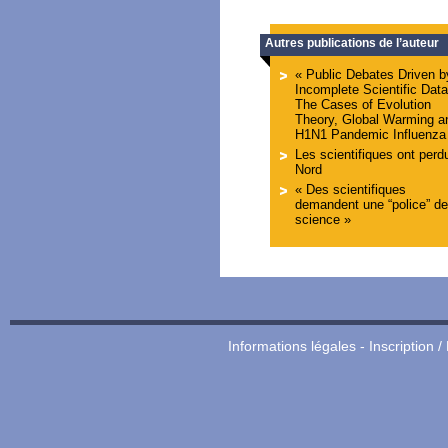
Autres publications de l’auteur
« Public Debates Driven b
Incomplete Scientific Data
The Cases of Evolution
Theory, Global Warming a
H1N1 Pandemic Influenza
Les scientifiques ont perdu
Nord
« Des scientifiques
demandent une “police” de
science »
Informations légales
-
Inscription /