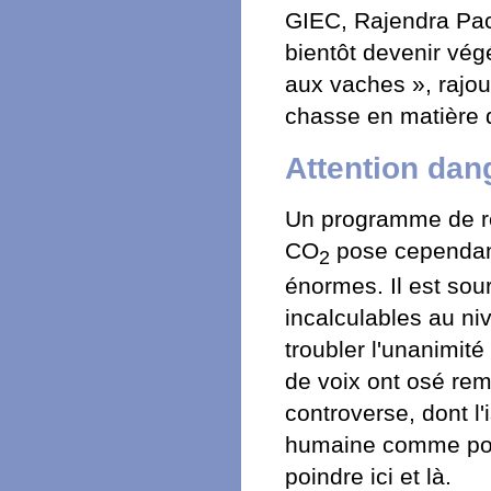
GIEC, Rajendra Pach
bientôt devenir vég
aux vaches », rajou
chasse en matière d
Attention dan
Un programme de ré
CO
pose cependan
2
énormes. Il est sou
incalculables au niv
troubler l'unanimit
de voix ont osé rem
controverse, dont l'
humaine comme pour
poindre ici et là.