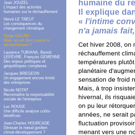
humaine du ré
Jean JOUZEL
L'impact des activités
Il explique da
humaines sur le réchauffement
Hervé LE TREUT
«
l'intime conv
Les conséquences du
changement climatique
n'a jamais fait
Serge GALAM
Mais où est donc passé le
Cet hiver 2008, on
réchauffement ?
réchauffement clima
Laurence TUBIANA, Benoit
LEFÈVRE, François GEMENNE
températures plutôt
Des enjeux politiques et
géopolitiques complexes
planétaire d'augm
Jacques BREGEON
Un engagement encore limité
sensation de froid n
des entreprises
Mais, à trop insist
Nicole NOTAT
Reconnaître la responsabilité
hivernal, ils risqua
sociale de l'entreprise
on pu leur rétorque
Luc ROUGE
Une difficile analyse coûts-
années, ne serait 
bénéfices
fluctuation proviso
Jean-Charles HOURCADE
Dénouer le nœud gordien
menant vers une nou
climat-développement ?