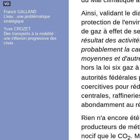
du Mal climatique à 
VO
Ainsi, validant le 
Franck GALLAND
L'eau : une problématique
protection de l'env
stratégique
Yves CROZET
de gaz à effet de s
Des transports à la mobilité :
une inflexion progressive des
résultat des activit
choix
probablement la ca
moyennes et d'autr
hors la loi six gaz 
autorités fédérale
coercitives pour réd
centrales, raffineri
abondamment au ré
Rien n'a encore été
producteurs de métha
nocif que le CO
. M
2