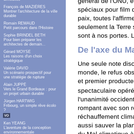
général de l'ONU, e
François de MAZIÈRES
spéciaux pour film 
Montrer l'architecture de la ville
durable
paix, toutes l'affi
Romain REMAUD
seulement la Terre
Petit parcours dans l'Histoire
sont à nos portes. 
Sophie BRINDEL BETH
Pour bien préparer les
architectes de demain...
De l'axe du Ma
Gérard MOYSE
Les raisons d'un choix
stratégique
Une seule note disc
Valérie DAVID
monde, le refus ob
Un scénario prospectif pour
une stratégie de rupture
et premier product
Alain JUPPÉ
Vers le Grand Bordeaux : pour
spectaculaire opér
un projet urbain durable
l'unanimité occiden
Jürgen HARTWIG
Fribourg, un simple rêve écolo
rompant avec son ref
?
réchauffement clima
VO
Ken YEANG
aussi sauver la plan
L'aventure de la conception
environnementale