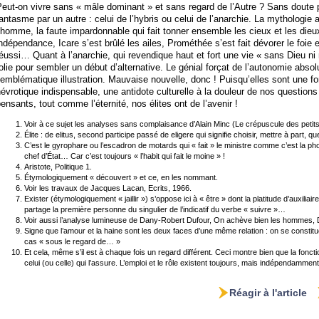
eut-on vivre sans « mâle dominant » et sans regard de l’Autre ? Sans doute 
antasme par un autre : celui de l’hybris ou celui de l’anarchie. La mythologie 
’homme, la faute impardonnable qui fait tonner ensemble les cieux et les dieu
ndépendance, Icare s’est brûlé les ailes, Prométhée s’est fait dévorer le foi
éussi… Quant à l’anarchie, qui revendique haut et fort une vie « sans Dieu ni m
olie pour sembler un début d’alternative. Le génial forçat de l’autonomie abso
’emblématique illustration. Mauvaise nouvelle, donc ! Puisqu’elles sont une 
évrotique indispensable, une antidote culturelle à la douleur de nos question
ensants, tout comme l’éternité, nos élites ont de l’avenir !
Voir à ce sujet les analyses sans complaisance d’Alain Minc (Le crépuscule des petit
Élite : de elitus, second participe passé de eligere qui signifie choisir, mettre à part, 
C’est le gyrophare ou l’escadron de motards qui « fait » le ministre comme c’est la pho
chef d’État… Car c’est toujours « l’habit qui fait le moine » !
Aristote, Politique 1.
Étymologiquement « découvert » et ce, en les nommant.
Voir les travaux de Jacques Lacan, Ecrits, 1966.
Exister (étymologiquement « jaillir ») s’oppose ici à « être » dont la platitude d’auxilia
partage la première personne du singulier de l’indicatif du verbe « suivre »…
Voir aussi l’analyse lumineuse de Dany-Robert Dufour, On achève bien les hommes, 
Signe que l’amour et la haine sont les deux faces d’une même relation : on se constit
cas « sous le regard de… »
Et cela, même s’il est à chaque fois un regard différent. Ceci montre bien que la foncti
celui (ou celle) qui l’assure. L’emploi et le rôle existent toujours, mais indépendamme
Réagir à l'article