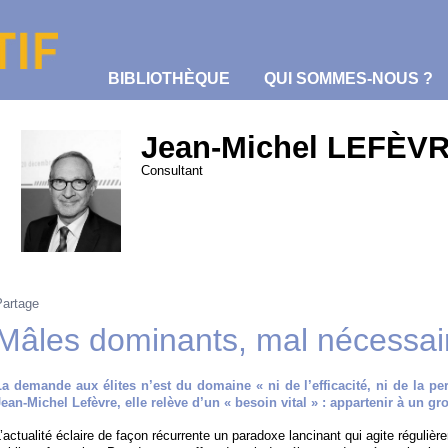
BIBLIOTHÈQUE
QUI SOMMES-NOUS ?
Jean-Michel LEFÈV
Consultant
Partage
Mâles dominants, mal nécessai
La demande aux élites n’est du domaine « ni de l’efficacité, ni de la per
Jean-Michel Lefèvre, elle relève d’un « besoin vital » : appartenir à un g
’actualité éclaire de façon récurrente un paradoxe lancinant qui agite réguliè