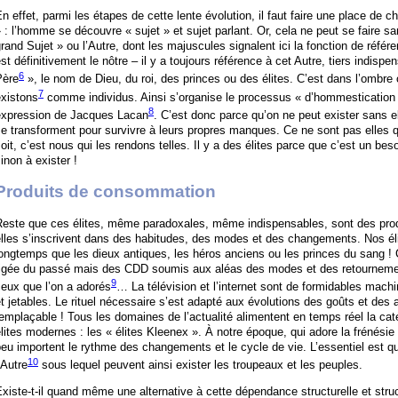
n effet, parmi les étapes de cette lente évolution, il faut faire une place de c
 : l’homme se découvre « sujet » et sujet parlant. Or, cela ne peut se faire san
rand Sujet » ou l’Autre, dont les majuscules signalent ici la fonction de référ
st définitivement le nôtre – il y a toujours référence à cet Autre, tiers indisp
6
Père
», le nom de Dieu, du roi, des princes ou des élites. C’est dans l’ombre
7
existons
comme individus. Ainsi s’organise le processus « d’hommestication 
8
expression de Jacques Lacan
. C’est donc parce qu’on ne peut exister sans ell
e transforment pour survivre à leurs propres manques. Ce ne sont pas elles q
oit, c’est nous qui les rendons telles. Il y a des élites parce que c’est un beso
inon à exister !
Produits de consommation
Reste que ces élites, même paradoxales, même indispensables, sont des pr
elles s’inscrivent dans des habitudes, des modes et des changements. Nos é
ongtemps que les dieux antiques, les héros anciens ou les princes du sang ! C
figée du passé mais des CDD soumis aux aléas des modes et des retournemen
9
eux que l’on a adorés
… La télévision et l’internet sont de formidables mach
t jetables. Le rituel nécessaire s’est adapté aux évolutions des goûts et des a
emplaçable ! Tous les domaines de l’actualité alimentent en temps réel la c
lites modernes : les « élites Kleenex ». À notre époque, qui adore la frénésie 
eu importent le rythme des changements et le cycle de vie. L’essentiel est q
10
’Autre
sous lequel peuvent ainsi exister les troupeaux et les peuples.
xiste-t-il quand même une alternative à cette dépendance structurelle et stru