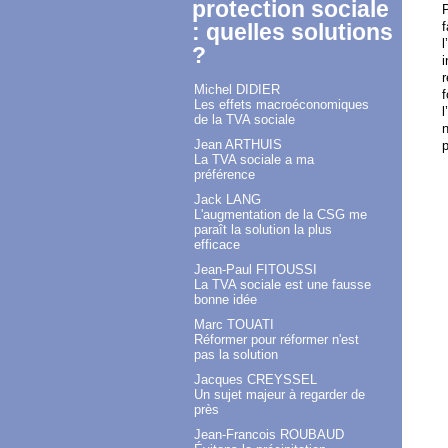
protection sociale
P
: quelles solutions
f
l
?
i
r
Michel DIDIER
f
Les effets macroéconomiques
l
de la TVA sociale
n
Jean ARTHUIS
p
La TVA sociale a ma
préférence
Jack LANG
L'augmentation de la CSG me
paraît la solution la plus
efficace
Jean-Paul FITOUSSI
La TVA sociale est une fausse
bonne idée
Marc TOUATI
Réformer pour réformer n'est
pas la solution
Jacques CREYSSEL
Un sujet majeur à regarder de
près
Jean-Francois ROUBAUD