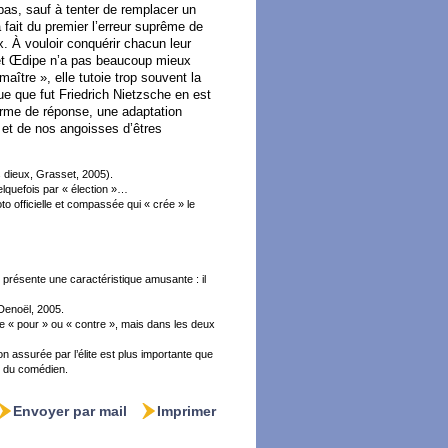
pas, sauf à tenter de remplacer un
a fait du premier l’erreur suprême de
x. À vouloir conquérir chacun leur
e et Œdipe n’a pas beaucoup mieux
aître », elle tutoie trop souvent la
lue que fut Friedrich Nietzsche en est
forme de réponse, une adaptation
s et de nos angoisses d’êtres
s dieux, Grasset, 2005).
quelquefois par « élection »…
to officielle et compassée qui « crée » le
ire présente une caractéristique amusante : il
Denoël, 2005.
ue « pour » ou « contre », mais dans les deux
on assurée par l’élite est plus importante que
nt du comédien.
Envoyer par mail
Imprimer