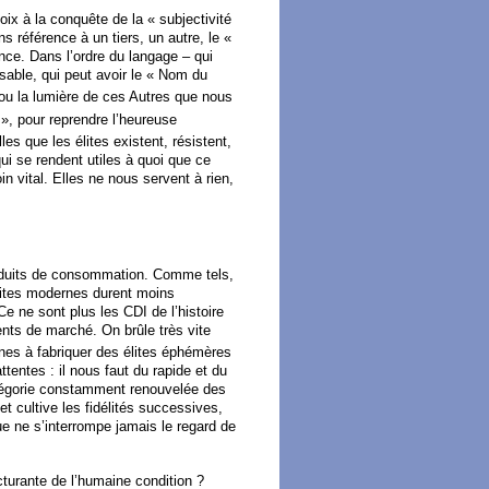
hoix à la conquête de la « subjectivité
s référence à un tiers, un autre, le «
ence. Dans l’ordre du langage – qui
ensable, qui peut avoir le « Nom du
 ou la lumière de ces Autres que nous
», pour reprendre l’heureuse
es que les élites existent, résistent,
ui se rendent utiles à quoi que ce
in vital. Elles ne nous servent à rien,
oduits de consommation. Comme tels,
lites modernes durent moins
e ne sont plus les CDI de l’histoire
ts de marché. On brûle très vite
ines à fabriquer des élites éphémères
ttentes : il nous faut du rapide et du
atégorie constamment renouvelée des
et cultive les fidélités successives,
ue ne s’interrompe jamais le regard de
cturante de l’humaine condition ?