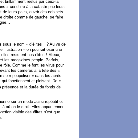
et brillamment réélus par ceux-là
ns » conduire à la catastrophe leurs
 de leurs pairs, ouvrir des cabinets
de droite comme de gauche, se faire
gogne…
 sous le nom « d’élites » ? Au vu de
e illustration – on pourrait oser une
elles résistent nos élites ! Mieux,
 et les magazines people. Parfois,
de rôle. Comme le font les virus pour
 devant les caméras à la tête des «
n se « peopoliser » dans les après-
 qui fonctionnent et plaisent. De «
la présence et la durée du fonds de
tionne sur un mode aussi répétitif et
là où on le croit. Elles appartiennent
nction visible des élites n’est que
n.