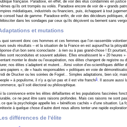
ublique française. Paradoxe, en effet, de voir des élus condamnés en justice 
êmes qu’ils ont trompés ou volés. Paradoxe encore de voir de « grands patro
mpires médiatiques, industriels ou financiers, puis, échappant à tout jugement
e conseil haut de gamme. Paradoxe enfin, de voir des décideurs politiques, 
plébisciter dans les sondages par ceux qu’ils déçoivent ou bernent sans ver
Adaptations et mutations
À quoi servent donc ces hommes et ces femmes que l’on rassemble volontiers
eurs seuls résultats – et la situation de la France en est aujourd’hui la pitoyabl
éponse d’un bon sens iconoclaste : à rien ou à pas grand-chose ! Et pourtant, 
lles sont reconduites et souvent adulées. Elles envahissent le « 20 heures »
entant monter le doute ou l’exaspération, nos élites changent de registre ou 
urer, nos élites s’adaptent et mutent… Ainsi voiton d’ex-scientifiques défiler
ans-papiers », de « hauts responsables » politiques en voie de démonétisatio
idi de Drucker ou les soirées de Fogiel... Simples adaptations, bien sûr, mais
1
eople » à populisme, il n’y a qu’un pas et il est vite franchi
. Il assure aussi 
ommerce, qu’il soit électoral ou philosophique.
i la connivence entre les élites défaillantes et les populations fascinées fonc
urable, ce ne peut être sans raisons profondes. Mais ces raisons ne sont pas 
 ce que la psychologie appelle les « bénéfices cachés » d’une situation. La fo
rétexte à quelque chose d’autre dont nous allons tenter une rapide exploratio
Les différences de l’élite