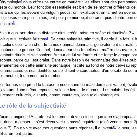
2
’étymologie
nous offre une entrée en matière : les élites sont des personnage
este du monde. Leur fonction essentielle est bien de se montrer différents de 
istance qui les sépare du vulgum pecus, on l’explicite et on la met en scène
eligieuses ou républicaines, ont pour premier objet de créer puis d’entretenir c
3
ensible
.
ais à quoi sert donc la distance ainsi créée, mise en scène et ritualisée ? «
4
olitique », écrivait Aristote
. De cette animalité primitive, il garde à la fois le
t celui d’obéir à un chef, le fameux animal dominant, généralement un mâle, 
onctionne le groupe. Ce chef, dominateur des femelles et maître des rivaux, 
ombats rituels et saisonniers. Autour de lui se forme et se forge le groupe 
econnu parce qu’il est craint. Dans notre besoin de reconnaître des élites su
émanentes de cette animalité archaïque inscrite au fond de notre cerveau rep
ommunautés et nos identités se solidifient encore autour d’un ersatz de ce mâ
es meutes, les hardes ou les tribus.
Les formes que prend le fantasme nécessaire du mâle dominant varient, évol
’avatars d’une même réponse, selon le lieu et le moment. Les habits des élite
urement culturels, cultuels, communautaires, locaux ou historiques.
Le rôle de la subjectivité
’animal originel d’Aristote est lentement devenu « politique » en s’appropriant l
t, donc, à penser. Il s’est découvert un passé inquiétant (d’où venons-nous ?)
5
ous ?). Pour vivre avec ces questions sans réponse, il a inventé
la peur, les
lites en font partie.