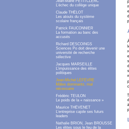
Jean-Marie PETITCLERC
p
L’échec du collège unique
m
e
Claude THÉLOT
d
Les atouts du système
scolaire français
Patrick FAUCONNIER
La formation au banc des
accusés
Richard DESCOINGS
l
Sciences Po doit devenir une
r
université de recherche
e
sélective
s
Jacques MARSEILLE
d
L’impuissance des élites
s
politiques
m
Jean-Michel LEFÈVRE
p
Mâles dominants, mal
c
nécessaire
S
Frédéric TEULON
d
Le poids de la « naissance »
à
Maurice THÉVENET
p
L’entreprise cajole ses futurs
leaders
Nathalie BRION, Jean BROUSSE
Les élites sous le feu de la