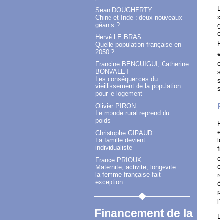
E
Sean DOUGHERTY
»
Chine et Inde : deux nouveaux
géants ?
g
e
Hervé LE BRAS
Quelle population française en
2050 ?
Francine BENGUIGUI, Catherine
BONVALET
s
Les conséquences du
s
vieillissement de la population
s
pour le logement
Olivier PIRON
Le monde rural reprend du
poids
Christophe GIRAUD
l
La famille devient
individualiste
c
France PRIOUX
e
Maternité, activité, longévité :
la femme française fait
r
exception
é
p
l
Financement de la
E