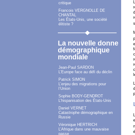
L
critique
r
Francois VERGNOLLE DE
d
CHANTAL
r
Les États-Unis, une société
s
élitiste ?
M
p
La nouvelle donne
e
démographique
f
c
mondiale
r
r
Jean-Paul SARDON
c
L’Europe face au défi du déclin
l
Patrick SIMON
L’enjeu des migrations pour
l’Union
d
p
Sophie BODY-GENDROT
L’hispanisation des États-Unis
Daniel VERNET
Catastrophe démographique en
L
Russie
e
Véronique HERTRICH
n
L’Afrique dans une mauvaise
é
passe