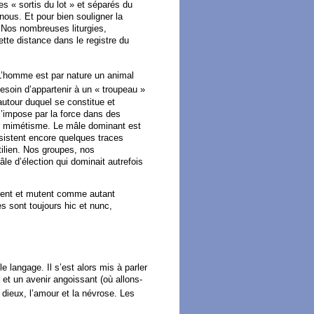
s « sortis du lot » et séparés du
nous. Et pour bien souligner la
. Nos nombreuses liturgies,
ette distance dans le registre du
 L’homme est par nature un animal
 besoin d’appartenir à un « troupeau »
autour duquel se constitue et
s’impose par la force dans des
par mimétisme. Le mâle dominant est
bsistent encore quelques traces
tilien. Nos groupes, nos
le d’élection qui dominait autrefois
uent et mutent comme autant
s sont toujours hic et nunc,
e langage. Il s’est alors mis à parler
 et un avenir angoissant (où allons-
 dieux, l’amour et la névrose. Les