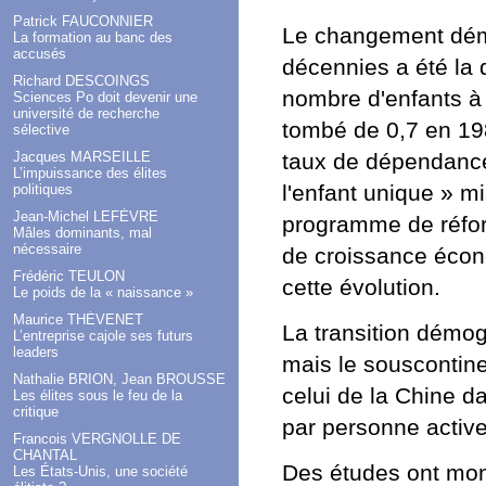
Patrick FAUCONNIER
Le changement dém
La formation au banc des
accusés
décennies a été la 
Richard DESCOINGS
nombre d'enfants à 
Sciences Po doit devenir une
université de recherche
tombé de 0,7 en 198
sélective
taux de dépendance 
Jacques MARSEILLE
L’impuissance des élites
l'enfant unique » m
politiques
Jean-Michel LEFÈVRE
programme de réfor
Mâles dominants, mal
nécessaire
de croissance écono
Frédéric TEULON
cette évolution.
Le poids de la « naissance »
Maurice THÉVENET
La transition démog
L’entreprise cajole ses futurs
leaders
mais le souscontine
Nathalie BRION, Jean BROUSSE
celui de la Chine d
Les élites sous le feu de la
critique
par personne active
Francois VERGNOLLE DE
CHANTAL
Des études ont mont
Les États-Unis, une société