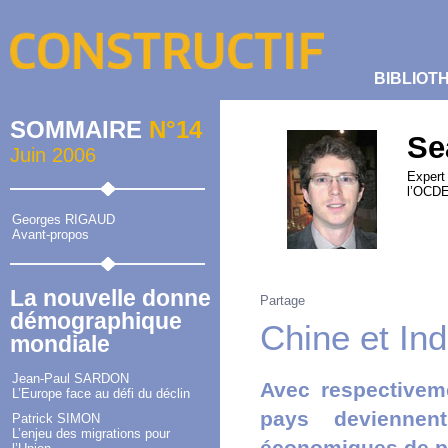
BIBLIOT
SOMMAIRE
N°14
Se
Juin 2006
Expert
l’OCDE
Georges RIGAUD
Avant-propos
La nouvelle donne
Partage
démographique
Chine et In
mondiale
Jean-Paul SARDON
Avec respectiveme
L’Europe face au défi du déclin
pays deviennen
Patrick SIMON
L’enjeu des migrations pour