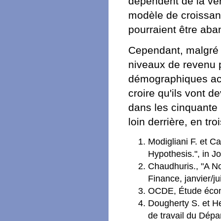
dépendent de la vér
modèle de croissanc
pourraient être ab
Cependant, malgré le
niveaux de revenu p
démographiques act
croire qu'ils vont 
dans les cinquante 
loin derrière, en tro
Modigliani F. et C
Hypothesis.", in J
Chaudhuris., "A N
Finance, janvier/ju
OCDE, Étude écono
Dougherty S. et H
de travail du Dép