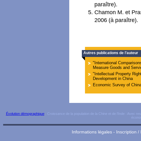
paraître).
Chamon M. et Pras
2006 (à paraître).
Autres publications de l’auteur
"International Comparison
Measure Goods and Servi
"Intellectual Property Ri
Development in China
Economic Survey of Chin
Évolution démographique
: Croissance de la population de la Chine et de l'Inde : Avec r
écono
Informations légales
-
Inscription /