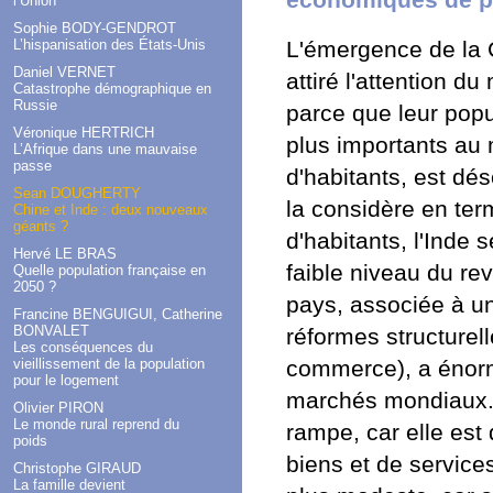
économiques de pr
l’Union
Sophie BODY-GENDROT
L’hispanisation des États-Unis
L'émergence de la C
Daniel VERNET
attiré l'attention d
Catastrophe démographique en
Russie
parce que leur popu
Véronique HERTRICH
plus importants au 
L’Afrique dans une mauvaise
passe
d'habitants, est d
Sean DOUGHERTY
la considère en ter
Chine et Inde : deux nouveaux
géants ?
d'habitants, l'Inde
Hervé LE BRAS
faible niveau du re
Quelle population française en
2050 ?
pays, associée à u
Francine BENGUIGUI, Catherine
BONVALET
réformes structurel
Les conséquences du
vieillissement de la population
commerce), a énorm
pour le logement
marchés mondiaux. L
Olivier PIRON
Le monde rural reprend du
rampe, car elle est
poids
biens et de service
Christophe GIRAUD
La famille devient