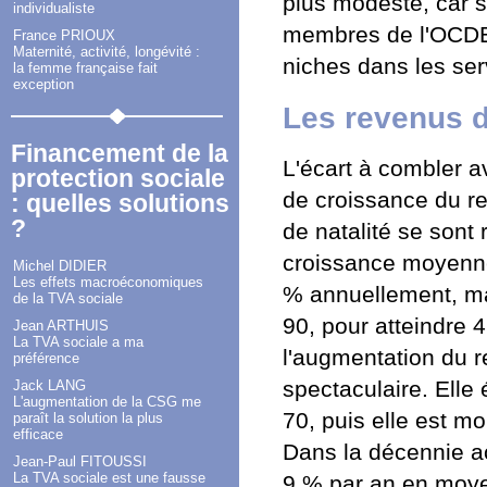
plus modeste, car s
individualiste
membres de l'OCDE,
France PRIOUX
Maternité, activité, longévité :
niches dans les ser
la femme française fait
exception
Les revenus 
Financement de la
L'écart à combler a
protection sociale
de croissance du re
: quelles solutions
?
de natalité se sont 
croissance moyenne
Michel DIDIER
Les effets macroéconomiques
% annuellement, ma
de la TVA sociale
90, pour atteindre 
Jean ARTHUIS
La TVA sociale a ma
l'augmentation du 
préférence
spectaculaire. Elle
Jack LANG
L'augmentation de la CSG me
70, puis elle est m
paraît la solution la plus
efficace
Dans la décennie ac
Jean-Paul FITOUSSI
La TVA sociale est une fausse
9 % par an en moy