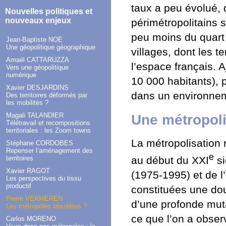
taux a peu évolué, 
Nouvelles politiques et
nouveaux enjeux
périmétropolitains s
peu moins du quart 
Jean-Baptiste NOÉ
Une géopolitique géographique
villages, dont les t
Amaël CATTARUZZA
l’espace français. A
Vers une géopolitique
numérique
10 000 habitants), 
Xavier DESJARDINS
dans un environnem
Des territoires déformés par
les mobilités ?
Magali TALANDIER
Une métropoli
Télétravail et recompositions
territoriales : les Zoom towns
La métropolisation
Stéphane CORDOBES
Repenser l’aménagement des
e
territoires
au début du XXI
si
Xavier RAGOT
(1975-1995) et de l
Les perspectives du tissu
productif
constituées une douz
Pierre VERMEREN
d’une profonde muta
Les métropoles obsolètes ?
ce que l’on a obser
Carlos MORENO