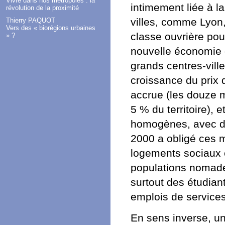
Vivre dans nos métropoles : la
intimement liée à la
révolution de la proximité
villes, comme Lyon,
Thierry PAQUOT
Vers des « biorégions urbaines
classe ouvrière po
» ?
nouvelle économie d
grands centres-vill
croissance du prix 
accrue (les douze m
5 % du territoire), 
homogènes, avec des
2000 a obligé ces 
logements sociaux e
populations nomades
surtout des étudian
emplois de services
En sens inverse, un