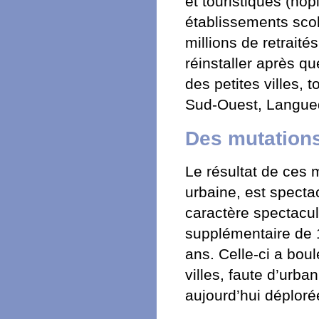
et touristiques (hôp
établissements scola
millions de retraités
réinstaller après q
des petites villes,
Sud-Ouest, Langue
Des mutation
Le résultat de ces m
urbaine, est specta
caractère spectaculai
supplémentaire de 1
ans. Celle-ci a bou
villes, faute d’urb
aujourd’hui déploré