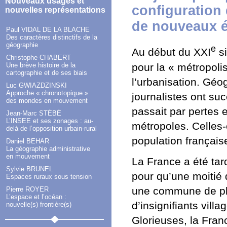
Nouveaux usages et
configuration 
nouvelles représentations
de nouveaux é
Paul VIDAL DE LA BLACHE
Des caractères distinctifs de la
géographie
e
Au début du XXI
si
Christophe CHABERT
pour la « métropolis
Une brève histoire de la
cartographie et de ses biais
l’urbanisation. Géo
Luc GWIAZDZINSKI
Approche « chronotopique »
journalistes ont s
des mondes en mouvement
passait par pertes e
Jean-Marc STÉBÉ
L’INSEE et ses zonages : au-
métropoles. Celles-
delà de l’opposition urbain-rural
population français
Daniel BEHAR
La géographie administrative
en mouvement
La France a été tar
Sylvie BRUNEL
pour qu’une moitié 
Espaces ruraux sous tension
une commune de plu
Pierre ROYER
L’espace et l’océan :
d’insignifiants vill
nouvelle(s) frontière(s)
Glorieuses, la Fran