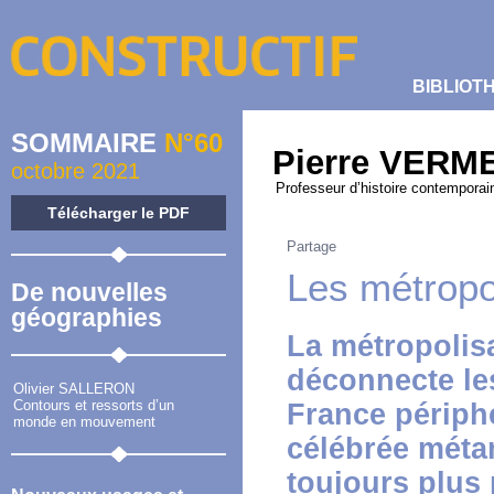
BIBLIOT
SOMMAIRE
N°60
Pierre VERM
octobre 2021
Professeur d’histoire contemporai
Télécharger le PDF
Partage
Les métropo
De nouvelles
géographies
La métropolisa
déconnecte les
Olivier SALLERON
Contours et ressorts d’un
France périph
monde en mouvement
célébrée mét
toujours plus