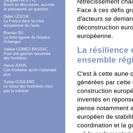
Jacques FAYETTE
rétrécissement chao
Brexit en discussion, accords
Face à ces défis gr
et passeports en question
Didier LESCHI
d'acteurs se deman
La France dans la crise
européenne de l'asile
déconstruction eur
Romain SU
européenne.
La lente agonie de l'espace
Schengen
La résilience
Valérie GOMEZ-BASSAC
Pour une gestion raisonnée
ensemble rég
des frontières
Hervé JUVIN
Ces frontières qu'on n'attendait
C'est à cette aune q
plus...
générées par cette c
Sylvie GOULARD
Le retour des frontières n'est
construction europ
pas la solution
inventés en réponse 
pense notamment a
européen de stabilit
coordination et la 