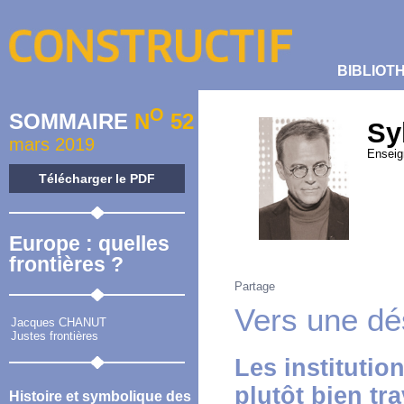
BIBLIOT
O
SOMMAIRE
N
52
Sy
mars 2019
Enseig
Télécharger le PDF
Europe : quelles
frontières ?
Partage
Vers une dé
Jacques CHANUT
Justes frontières
Les instituti
plutôt bien tr
Histoire et symbolique des