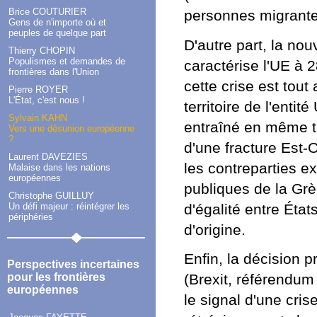
Brice COUTURIER
personnes migrante
Gens de n'importe où et
peuples de quelque part
D'autre part, la nou
Thierry CHOPIN
Populismes et demandes de
caractérise l'UE à 
frontières dans l'Union
cette crise est tout
Pierre ROYER
L'État, c'est nous !
territoire de l'ent
Sylvain KAHN
entraîné en même t
Vers une désunion européenne
?
d'une fracture Est-
Laurent DAVEZIES
les contreparties e
Malaise dans les nations
européennes
publiques de la Grè
Christophe GUILLUY
d'égalité entre État
Un défi majeur : réintégrer les
périphéries
d'origine.
Enfin, la décision p
Perspectives incertaines
pour les frontières
(Brexit, référendum
européennes
le signal d'une cri