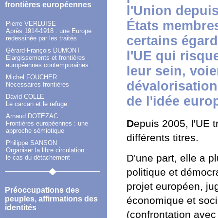
frontières européennes
l'Union depuis
États membres
Pierre VERLUISE
Après 1914-1918 : une Europe
certains égard
redessinée par les traités
Gérard-François DUMONT
l'UE qui risqu
Élargissements et frontières
européennes contemporaines
leur sein, voi
Michel FOUCHER
dévalorisatio
Nécessaires frontières
David COLLE
de l'idée euro
Le carcan et le refuge
Arnaud DOTÉZAC
D
epuis 2005, l'UE t
Frontières européennes : une
approche sémiotique
différents titres.
Philippe SANSON
Organiser la libre circulation :
D'une part, elle a p
le cas du détachement
politique et démocr
projet européen, j
Préoccupations des
peuples, affirmations des
économique et soci
identités
(confrontation avec 