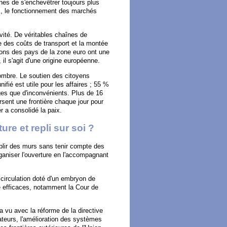
es de s'enchevêtrer toujours plus
x, le fonctionnement des marchés
ivité. De véritables chaînes de
e des coûts de transport et la montée
ons des pays de la zone euro ont une
il s'agit d'une origine européenne.
nombre. Le soutien des citoyens
ié est utile pour les affaires ; 55 %
ges que d'inconvénients. Plus de 16
rsent une frontière chaque jour pour
ter a consolidé la paix.
re et repli sur soi ?
blir des murs sans tenir compte des
rganiser l'ouverture en l'accompagnant
 circulation doté d'un embryon de
e efficaces, notamment la Cour de
'a vu avec la réforme de la directive
ateurs, l'amélioration des systèmes