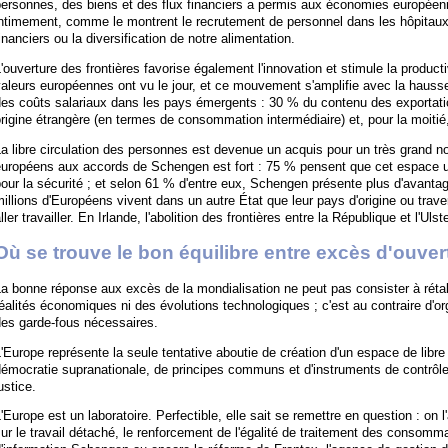
ersonnes, des biens et des flux financiers a permis aux économies européenn
intimement, comme le montrent le recrutement de personnel dans les hôpitau
inanciers ou la diversification de notre alimentation.
'ouverture des frontières favorise également l'innovation et stimule la product
aleurs européennes ont vu le jour, et ce mouvement s'amplifie avec la hauss
des coûts salariaux dans les pays émergents : 30 % du contenu des exportati
rigine étrangère (en termes de consommation intermédiaire) et, pour la moitié, 
a libre circulation des personnes est devenue un acquis pour un très grand 
uropéens aux accords de Schengen est fort : 75 % pensent que cet espace unif
our la sécurité ; et selon 61 % d'entre eux, Schengen présente plus d'avanta
illions d'Européens vivent dans un autre État que leur pays d'origine ou trave
ller travailler. En Irlande, l'abolition des frontières entre la République et l'Uls
Où se trouve le bon équilibre entre excès d'ouvertu
a bonne réponse aux excès de la mondialisation ne peut pas consister à réta
éalités économiques ni des évolutions technologiques ; c'est au contraire d'o
des garde-fous nécessaires.
'Europe représente la seule tentative aboutie de création d'un espace de libre
émocratie supranationale, de principes communs et d'instruments de contrôl
ustice.
'Europe est un laboratoire. Perfectible, elle sait se remettre en question : on l
ur le travail détaché, le renforcement de l'égalité de traitement des consomm