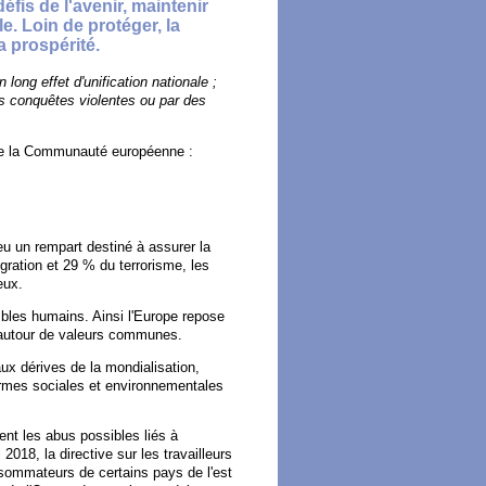
fis de l'avenir, maintenir
e. Loin de protéger, la
a prospérité.
 long effet d'unification nationale ;
es conquêtes violentes ou par des
 de la Communauté européenne :
eu un rempart destiné à assurer la
igration et 29 % du terrorisme, les
eux.
bles humains. Ainsi l'Europe repose
es autour de valeurs communes.
aux dérives de la mondialisation,
ormes sociales et environnementales
ent les abus possibles liés à
 2018, la directive sur les travailleurs
nsommateurs de certains pays de l'est