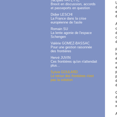
Jacques FAYETTE
U
Brexit en discussion, accords
d
et passeports en question
e
Didier LESCHI
d
La France dans la crise
européenne de l'asile
A
Romain SU
La lente agonie de l'espace
Schengen
c
Valérie GOMEZ-BASSAC
Pour une gestion raisonnée
des frontières
Hervé JUVIN
é
Ces frontières qu'on n'attendait
plus...
e
p
Sylvie GOULARD
Le retour des frontières n'est
p
pas la solution
d
d
C
d
s
r
A