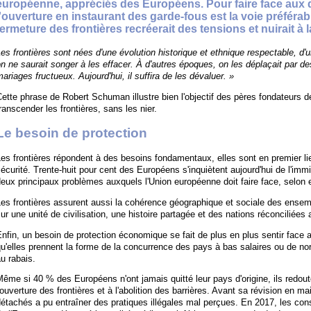
européenne, appréciés des Européens. Pour faire face aux dé
l'ouverture en instaurant des garde-fous est la voie préférabl
fermeture des frontières recréerait des tensions et nuirait à l
es frontières sont nées d'une évolution historique et ethnique respectable, d'un
n ne saurait songer à les effacer. À d'autres époques, on les déplaçait par d
ariages fructueux. Aujourd'hui, il suffira de les dévaluer. »
ette phrase de Robert Schuman illustre bien l'objectif des pères fondateurs
ranscender les frontières, sans les nier.
Le besoin de protection
es frontières répondent à des besoins fondamentaux, elles sont en premier li
écurité. Trente-huit pour cent des Européens s'inquiètent aujourd'hui de l'imm
eux principaux problèmes auxquels l'Union européenne doit faire face, selon 
es frontières assurent aussi la cohérence géographique et sociale des ensem
ur une unité de civilisation, une histoire partagée et des nations réconcilié
nfin, un besoin de protection économique se fait de plus en plus sentir face 
u'elles prennent la forme de la concurrence des pays à bas salaires ou de n
u rabais.
ême si 40 % des Européens n'ont jamais quitté leur pays d'origine, ils redout
'ouverture des frontières et à l'abolition des barrières. Avant sa révision en mai
étachés a pu entraîner des pratiques illégales mal perçues. En 2017, les co