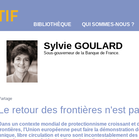
BIBLIOTHÈQUE
QUI SOMMES-NOUS ?
Sylvie GOULARD
Sous-gouverneur de la Banque de France.
Partage
Le retour des frontières n'est pa
Dans un contexte mondial de protectionnisme croissant et d
frontières, l'Union européenne peut faire la démonstration d
unique, libre circulation et euro sont incontestablement des