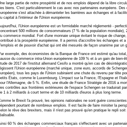
ne large partie de notre prospérité et de nos emplois dépend de la libre circu
es biens. C'est particulièrement le cas avec nos partenaires européens. Des 
uropéenne s'est attachée à démanteler les barrières aux échanges et à facilite
u capital à l'intérieur de l'Union européenne.
ujourd'hui, l'Union européenne est un formidable marché réglementé - perfect
concentrant 500 millions de consommateurs (7 % de la population mondiale), 
du commerce mondial. Fort d'une monnaie unique évitant le risque de change,
ontribué à la prospérité européenne. Il a permis d'accroître les échanges et 
d'emplois et de pouvoir d'achat qui ont été mesurés de façon unanime par un
Par exemple, des économistes de la Banque de France ont estimé qu'au total,
hausse du commerce intra-Union européenne de 109 % et à un gain de bien-ê
tude de 2017 de l'institut allemand Cesifo a montré qu'en cas de désintégrat
régissent l'Union européenne (marché unique, zone euro, accords de Schenge
uropéen), tous les pays de l'Union subiraient une chute du revenu par tête po
etits États, comme le Luxembourg. L'impact sur la France, l'Espagne et l'Itali
our l'Allemagne, de 5 %. Enfin, une étude de France Stratégie de 2016 a mo
es contrôles aux frontières extérieures de l'espace Schengen se traduirait p
e 1 à 2 milliards à court terme et de 10 milliards d'euros à plus long terme.
omme le Brexit l'a prouvé, les opinions nationales ne sont guère conscientes
épendent pourtant de nombreux emplois. Il est facile de faire miroiter la persp
elon le rêve des brexiters, mais il n'est pas prouvé qu'en pratique le repli soit
éalisable.
insi 60 % des échanges commerciaux français s'effectuent avec un partenaire 