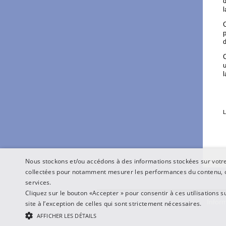
d
l
p
d
C
u
l
L
Nous stockons et/ou accédons à des informations stockées sur votre 
collectées pour notamment mesurer les performances du contenu, o
services.
Cliquez sur le bouton «Accepter » pour consentir à ces utilisations s
Inform
site à l’exception de celles qui sont strictement nécessaires.
AFFICHER LES DÉTAILS