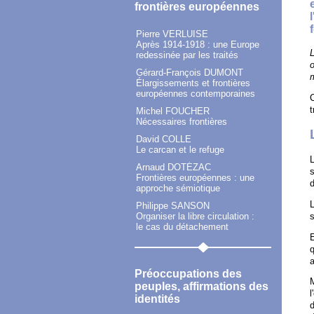
frontières européennes
Pierre VERLUISE
Après 1914-1918 : une Europe
L
redessinée par les traités
o
Gérard-François DUMONT
m
Élargissements et frontières
européennes contemporaines
C
t
Michel FOUCHER
Nécessaires frontières
David COLLE
Le carcan et le refuge
L
Arnaud DOTÉZAC
s
Frontières européennes : une
d
approche sémiotique
L
Philippe SANSON
Organiser la libre circulation :
s
le cas du détachement
E
q
a
Préoccupations des
M
peuples, affirmations des
l
identités
d