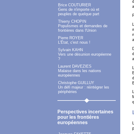
d
Brice COUTURIER
a
Gens de n'importe où et
peuples de quelque part
P
Thierry CHOPIN
Populismes et demandes de
m
frontières dans l'Union
n
Pierre ROYER
a
L'État, c'est nous !
D
Sylvain KAHN
d
Vers une désunion européenne
?
Laurent DAVEZIES
L
Malaise dans les nations
E
européennes
d
Christophe GUILLUY
B
Un défi majeur : réintégrer les
périphéries
L
M
q
Perspectives incertaines
pour les frontières
européennes
L
p