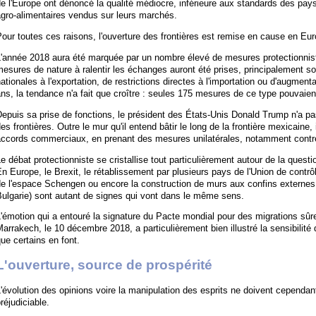
e l'Europe ont dénoncé la qualité médiocre, inférieure aux standards des pays
gro-alimentaires vendus sur leurs marchés.
our toutes ces raisons, l'ouverture des frontières est remise en cause en Eu
L'année 2018 aura été marquée par un nombre élevé de mesures protectionnis
esures de nature à ralentir les échanges auront été prises, principalement s
ationales à l'exportation, de restrictions directes à l'importation ou d'augmen
ns, la tendance n'a fait que croître : seules 175 mesures de ce type pouvaie
epuis sa prise de fonctions, le président des États-Unis Donald Trump n'a pa
es frontières. Outre le mur qu'il entend bâtir le long de la frontière mexicaine
accords commerciaux, en prenant des mesures unilatérales, notamment contre
e débat protectionniste se cristallise tout particulièrement autour de la quest
n Europe, le Brexit, le rétablissement par plusieurs pays de l'Union de contrôl
e l'espace Schengen ou encore la construction de murs aux confins externes 
ulgarie) sont autant de signes qui vont dans le même sens.
'émotion qui a entouré la signature du Pacte mondial pour des migrations sûr
arrakech, le 10 décembre 2018, a particulièrement bien illustré la sensibilité
ue certains en font.
L'ouverture, source de prospérité
'évolution des opinions voire la manipulation des esprits ne doivent cependa
réjudiciable.