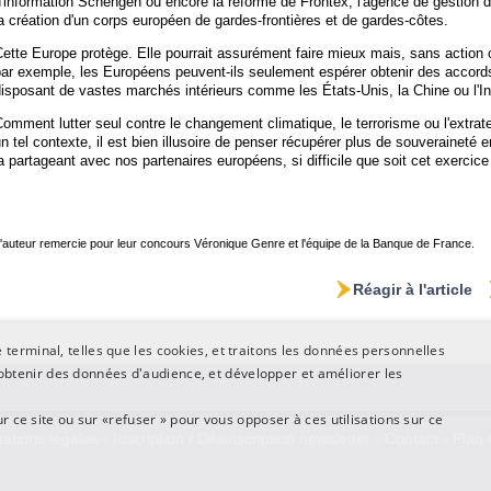
'information Schengen ou encore la réforme de Frontex, l'agence de gestion de
a création d'un corps européen de gardes-frontières et de gardes-côtes.
Cette Europe protège. Elle pourrait assurément faire mieux mais, sans acti
ar exemple, les Européens peuvent-ils seulement espérer obtenir des accords 
isposant de vastes marchés intérieurs comme les États-Unis, la Chine ou l'I
omment lutter seul contre le changement climatique, le terrorisme ou l'extrater
n tel contexte, il est bien illusoire de penser récupérer plus de souveraineté e
a partageant avec nos partenaires européens, si difficile que soit cet exercice
'auteur remercie pour leur concours Véronique Genre et l'équipe de la Banque de France.
Réagir à l'article
terminal, telles que les cookies, et traitons les données personnelles
btenir des données d'audience, et développer et améliorer les
ur ce site ou sur «refuser » pour vous opposer à ces utilisations sur ce
ations légales
-
Inscription / Désinscription newsletter
-
Contact
-
Plan 