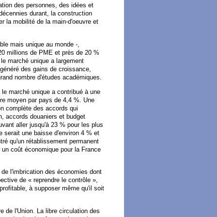
lation des personnes, des idées et
décennies durant, la construction
r la mobilité de la main-d'oeuvre et
ible mais unique au monde -,
20 millions de PME et près de 20 %
 le marché unique a largement
a généré des gains de croissance,
 grand nombre d'études académiques.
 le marché unique a contribué à une
tre moyen par pays de 4,4 %. Une
ion complète des accords qui
n, accords douaniers et budget
uvant aller jusqu'à 23 % pour les plus
e serait une baisse d'environ 4 % et
ntré qu'un rétablissement permanent
ar un coût économique pour la France
 de l'imbrication des économies dont
ective de « reprendre le contrôle »,
 profitable, à supposer même qu'il soit
de l'Union. La libre circulation des