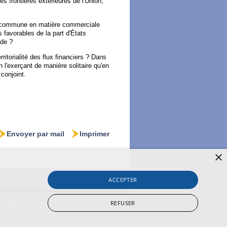
s frontières extérieures de l'Union,
on commune en matière commerciale
favorables de la part d'États
nde ?
ritorialité des flux financiers ? Dans
n l'exerçant de manière solitaire qu'en
 conjoint.
Envoyer par mail
Imprimer
×
ACCEPTER
REFUSER
du site