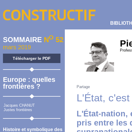
BIBLIOT
O
SOMMAIRE
N
52
Pi
mars 2019
Profess
Télécharger le PDF
Europe : quelles
frontières ?
Partage
L'État, c'est
Jacques CHANUT
Justes frontières
L'État-nation,
pris entre les 
Histoire et symbolique des
supranationale