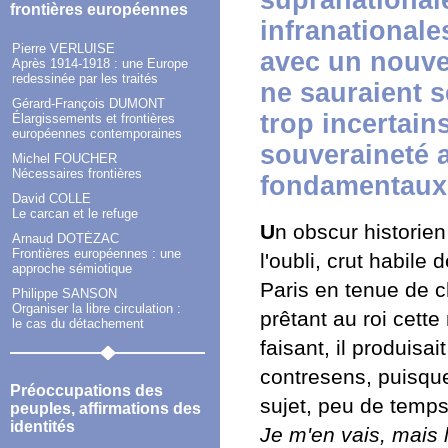
frontières européennes
infranationale
Pierre VERLUISE
avec un nouvel
Après 1914-1918 : une Europe
redessinée par les traités
ne sauraient 
Gérard-François DUMONT
trop incertain
Élargissements et frontières
européennes contemporaines
souveraineté a
Michel FOUCHER
Nécessaires frontières
fondamentaux 
David COLLE
Le carcan et le refuge
U
n obscur historien
Arnaud DOTÉZAC
Frontières européennes : une
l'oubli, crut habile
approche sémiotique
Paris en tenue de ch
Philippe SANSON
Organiser la libre circulation :
prêtant au roi cette
le cas du détachement
faisant, il produisa
contresens, puisque
Préoccupations des
sujet, peu de temps
peuples, affirmations des
identités
Je m'en vais, mais 