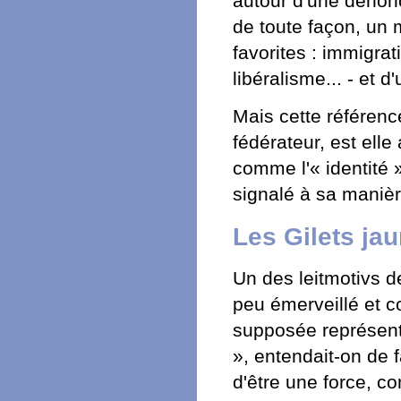
autour d'une dénonci
de toute façon, un 
favorites : immigra
libéralisme... - et 
Mais cette référen
fédérateur, est elle
comme l'« identité 
signalé à sa maniè
Les Gilets ja
Un des leitmotivs d
peu émerveillé et c
supposée représenta
», entendait-on de f
d'être une force, c