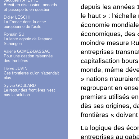
Jacques FAYETTE
Brexit en discussion, accords
depuis les années 1
et passeports en question
le haut » : l'échell
Didier LESCHI
La France dans la crise
économie mondiale 
européenne de l'asile
économiques, des «
Romain SU
La lente agonie de l'espace
moindre mesure Rus
Schengen
entreprises transnat
Valérie GOMEZ-BASSAC
Pour une gestion raisonnée
capitalisation bour
des frontières
Hervé JUVIN
monde, même dévelo
Ces frontières qu'on n'attendait
» nations n'auraien
plus...
Sylvie GOULARD
regroupant en ense
Le retour des frontières n'est
pas la solution
premiers utilisés e
dès ses origines, d
frontières « doiven
La logique des écon
entreprises au gaba