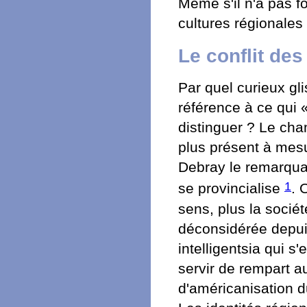
Même s'il n'a pas f
cultures régionales
Le conflit des
Par quel curieux gli
référence à ce qui
distinguer ? Le cha
plus présent à mesu
Debray le remarquai
1
se provincialise
. 
sens, plus la sociét
déconsidérée depui
intelligentsia qui s
servir de rempart a
d'américanisation 