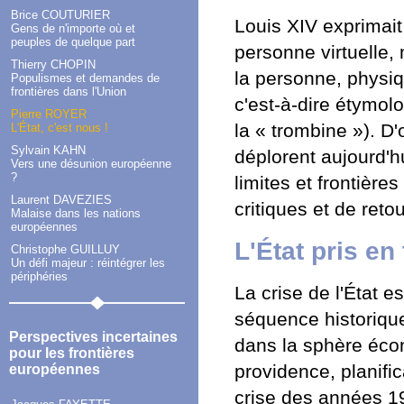
Brice COUTURIER
Louis XIV exprimait 
Gens de n'importe où et
peuples de quelque part
personne virtuelle, 
Thierry CHOPIN
la personne, physiqu
Populismes et demandes de
frontières dans l'Union
c'est-à-dire étymolo
Pierre ROYER
la « trombine »). D'
L'État, c'est nous !
Sylvain KAHN
déplorent aujourd'h
Vers une désunion européenne
?
limites et frontière
Laurent DAVEZIES
critiques et de reto
Malaise dans les nations
européennes
L'État pris en 
Christophe GUILLUY
Un défi majeur : réintégrer les
périphéries
La crise de l'État e
séquence historique 
Perspectives incertaines
dans la sphère écon
pour les frontières
providence, planific
européennes
crise des années 19