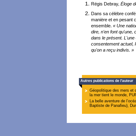
Régis Debray,
Éloge d
Dans sa célèbre confér
manière et en pesant c
ensemble.
« Une natio
dire, n'en font qu'une, 
dans le présent. L'une
consentement actuel, le
qu'on a reçu indivis. »
Autres publications de l’auteur
Géopolitique des mers et 
la mer tient le monde, PU
La belle aventure de l’océ
Baptiste de Panafieu), Du