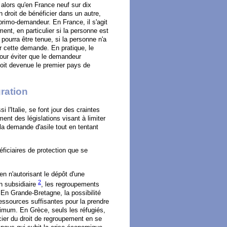
 alors qu'en France neuf sur dix
 droit de bénéficier dans un autre,
primo-demandeur. En France, il s'agit
ment, en particulier si la personne est
 pourra être tenue, si la personne n'a
r cette demande. En pratique, le
our éviter que le demandeur
soit devenue le premier pays de
ration
l'Italie, se font jour des craintes
ment des législations visant à limiter
 la demande d'asile tout en tentant
éficiaires de protection que se
en n'autorisant le dépôt d'une
2
n subsidiaire
, les regroupements
 En Grande-Bretagne, la possibilité
 ressources suffisantes pour la prendre
imum. En Grèce, seuls les réfugiés,
cier du droit de regroupement en se