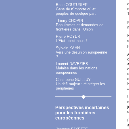
o
Brice COUTURIER
Gens de n'importe où et
peuples de quelque part
1
Thierry CHOPIN
N
Populismes et demandes de
m
frontières dans l'Union
N
Pierre ROYER
s
L'État, c'est nous !
p
Sylvain KAHN
Vers une désunion européenne
A
?
Laurent DAVEZIES
Malaise dans les nations
d
européennes
r
Christophe GUILLUY
E
Un défi majeur : réintégrer les
périphéries
a
U
m
j
Perspectives incertaines
d
pour les frontières
européennes
P
a