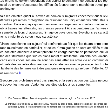
es efforts ne doivent cependant pas donner le sentiment de pénaliser les fo
ocial ou encore d'accentuer les difficultés à entrer sur le marché du travail p
concitoyens.
ais les craintes quant à l'arrivée de nouveaux migrants concernent aussi l'év
ifficultés présentes d'intégration ne résultent pas uniquement des difficultés
ccentuer. Dans un pays qui est demeuré très largement accueillant malgré les
ubi à travers les attentats, les craintes peuvent être accentuées par l'arrivée
a semelle de leurs chaussures, l'image de pays dont les évolutions se caract
oins virulente de ce qui nous caractérise.
'Union européenne est aujourd'hui confrontée au fait que les écarts entre certa
rabo-musulmane en particulier, et celles d'immigration se sont amplifiés et d
ces sociétés amènent à devoir prendre en charge nombre de personnes qui vie
lan des structures que sur les plans moral et intellectuel. Au-delà des violen
carts entre codes sociaux ne sont pas sans effet sur notre vie en commun du 
ulturels des sociétés d'origine, qui ne s'arrête pas avec le passage des fronti
 la liberté des femmes ou à des pratiques religieuses qui refusent l'altérité. C'
4
antisémitisme
.
ésoudre ces problèmes n'est pas simple, et la seule action des États ne pourr
e trouver les moyens d'aider les sociétés civiles à les surmonter.
Voir François Héran,
Avec l'immigration. Mesurer, débattre, agir,
La Découverte, 2017.
Introduite par la loi du 10 décembre 2003 relative au droit d'asile, cette protection est accordée par 
apatrides (Ofpra) à toute personne qui ne remplit pas les conditions d'octroi du statut de réfugié 