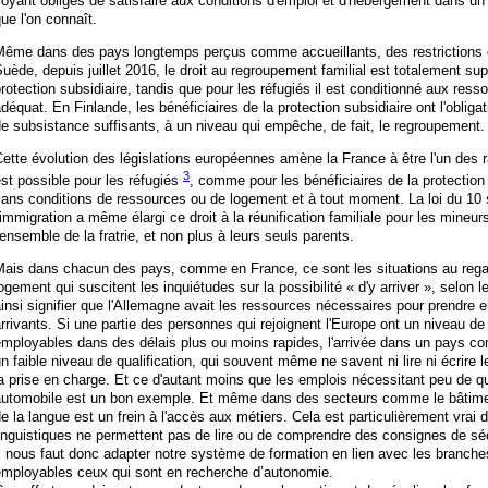
oyant obligés de satisfaire aux conditions d'emploi et d'hébergement dans un
ue l'on connaît.
Même dans des pays longtemps perçus comme accueillants, des restrictions o
uède, depuis juillet 2016, le droit au regroupement familial est totalement sup
rotection subsidiaire, tandis que pour les réfugiés il est conditionné aux ress
déquat. En Finlande, les bénéficiaires de la protection subsidiaire ont l'oblig
e subsistance suffisants, à un niveau qui empêche, de fait, le regroupement.
ette évolution des législations européennes amène la France à être l'un des ra
3
st possible pour les réfugiés
, comme pour les bénéficiaires de la protection 
ans conditions de ressources ou de logement et à tout moment. La loi du 10 s
'immigration a même élargi ce droit à la réunification familiale pour les mineur
'ensemble de la fratrie, et non plus à leurs seuls parents.
Mais dans chacun des pays, comme en France, ce sont les situations au regar
ogement qui suscitent les inquiétudes sur la possibilité « d'y arriver », selon 
insi signifier que l'Allemagne avait les ressources nécessaires pour prendre 
rrivants. Si une partie des personnes qui rejoignent l'Europe ont un niveau de q
employables dans des délais plus ou moins rapides, l'arrivée dans un pays 
n faible niveau de qualification, qui souvent même ne savent ni lire ni écrire l
a prise en charge. Et ce d'autant moins que les emplois nécessitant peu de qua
automobile est un bon exemple. Et même dans des secteurs comme le bâtiment
e la langue est un frein à l'accès aux métiers. Cela est particulièrement vrai 
inguistiques ne permettent pas de lire ou de comprendre des consignes de séc
l nous faut donc adapter notre système de formation en lien avec les branche
employables ceux qui sont en recherche d’autonomie.