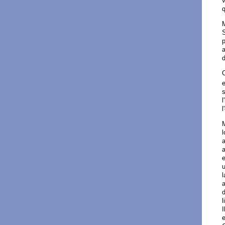
v
q
S
p
a
d
C
e
s
l
l
l
a
a
u
l
d
l
I