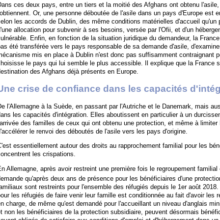
ans ces deux pays, entre un tiers et la moitié des Afghans ont obtenu l'asile,
'obtiennent. Or, une personne déboutée de l'asile dans un pays d'Europe est en
elon les accords de Dublin, des même conditions matérielles d'accueil qu'un 
'une allocation pour subvenir à ses besoins, versée par l'Ofii, et d'un héberge
ulnérable. Enfin, en fonction de la situation juridique du demandeur, la France
as été transférée vers le pays responsable de sa demande d'asile, d'examine
mécanisme mis en place à Dublin n'est donc pas suffisamment contraignant p
hoisisse le pays qui lui semble le plus accessible. Il explique que la France 
estination des Afghans déjà présents en Europe.
Une crise de confiance dans les capacités d'intég
e l'Allemagne à la Suède, en passant par l'Autriche et le Danemark, mais aussi 
ans les capacités d'intégration. Elles aboutissent en particulier à un durcisse
'arrivée des familles de ceux qui ont obtenu une protection, et même à limiter
'accélérer le renvoi des déboutés de l'asile vers les pays d'origine.
'est essentiellement autour des droits au rapprochement familial pour les bén
oncentrent les crispations.
n Allemagne, après avoir restreint une première fois le regroupement familial 
emande qu'après deux ans de présence pour les bénéficiaires d'une protectio
amiliaux sont restreints pour l'ensemble des réfugiés depuis le 1er août 2018.
our les réfugiés de faire venir leur famille est conditionnée au fait d'avoir les
n charge, de même qu'est demandé pour l'accueillant un niveau d'anglais min
t non les bénéficiaires de la protection subsidiaire, peuvent désormais bénéfi