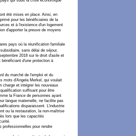
 pays qui subit la crise économique
nt été mises en place. Ainsi, en
primé pour les bénéficiaires de la
ources et à l'existence d'un logement
ation d'apporter la preuve de moyens
res pays où la réunification familiale
subsidiaire, sans délai de séjour,
eptembre 2018 sur le droit d'asile et
s bénéficiant d'une protection à
d du marché de l'emploi et du
les mots d'Angela Merkel, qui voulait
en charge et intégrer les nouveaux
ualification suffisant pour être
comme la France de personnes ayant
eur langue maternelle, ne facilite pas
lifications disparaissent. L'industrie
 ou la restauration, la non-maîtrise
dès lors que les capacités
urité.
s professionnelles pour rendre