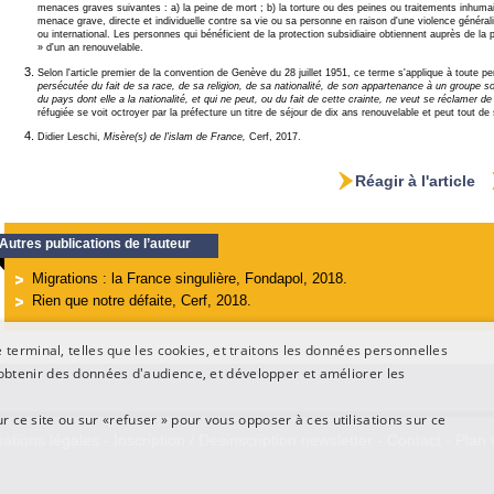
menaces graves suivantes : a) la peine de mort ; b) la torture ou des peines ou traitements inhumain
menace grave, directe et individuelle contre sa vie ou sa personne en raison d'une violence généralis
ou international. Les personnes qui bénéficient de la protection subsidiaire obtiennent auprès de la pr
» d'un an renouvelable.
Selon l'article premier de la convention de Genève du 28 juillet 1951, ce terme s'applique à toute 
persécutée du fait de sa race, de sa religion, de sa nationalité, de son appartenance à un groupe so
du pays dont elle a la nationalité, et qui ne peut, ou du fait de cette crainte, ne veut se réclamer de
réfugiée se voit octroyer par la préfecture un titre de séjour de dix ans renouvelable et peut tout de su
Didier Leschi,
Misère(s) de l'islam de France,
Cerf, 2017.
Réagir à l'article
Autres publications de l’auteur
Migrations : la France singulière, Fondapol, 2018.
Rien que notre défaite, Cerf, 2018.
terminal, telles que les cookies, et traitons les données personnelles
btenir des données d'audience, et développer et améliorer les
ur ce site ou sur «refuser » pour vous opposer à ces utilisations sur ce
ations légales
-
Inscription / Désinscription newsletter
-
Contact
-
Plan 