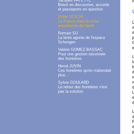
Jacques FAYETTE
r
Brexit en discussion, accords
et passeports en question
Didier LESCHI
La France dans la crise
L
européenne de l'asile
m
d
Romain SU
La lente agonie de l'espace
p
Schengen
G
Valérie GOMEZ-BASSAC
Pour une gestion raisonnée
des frontières
l
Hervé JUVIN
b
Ces frontières qu'on n'attendait
plus...
r
r
Sylvie GOULARD
Le retour des frontières n'est
pas la solution
L
e
L
a
F
d
p