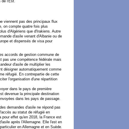
 de l'Est.
ne viennent pas des principaux flux
e, on compte quatre fois plus
plus d'Algériens que d'Irakiens. Autre
 demande d'asile venant d'Albanie ou de
urope et dispensés de visa pour
 des accords de gestion commune de
'est pas une compétence fédérale mais
deur d'asile de multiplier les
yant désigner automatiquement comme
e réfugié. En contrepartie de cette
iter l'organisation d'une répartition
voyer dans le pays de première
st devenue la principale destination
renvoyées dans les pays de passage.
n des demandes d'asile ne répond pas
l'accès au statut de réfugié en
 pour effet qu'en 2018, la France est
sile après l'Allemagne. Elle l'est en
n particulier en Allemagne et en Suède.