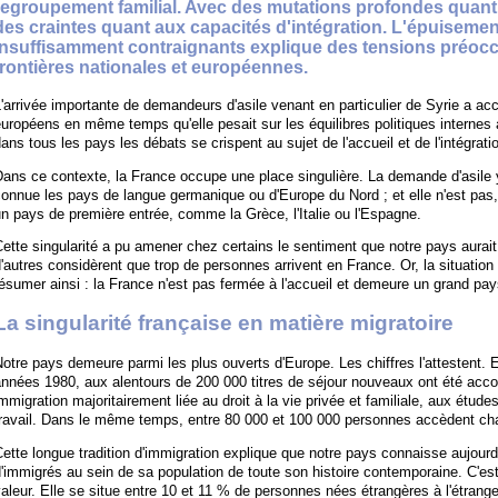
regroupement familial. Avec des mutations profondes quant a
des craintes quant aux capacités d'intégration. L'épuisem
insuffisamment contraignants explique des tensions préocc
frontières nationales et européennes.
'arrivée importante de demandeurs d'asile venant en particulier de Syrie a ac
uropéens en même temps qu'elle pesait sur les équilibres politiques internes a
ans tous les pays les débats se crispent au sujet de l'accueil et de l'intégrati
ans ce contexte, la France occupe une place singulière. La demande d'asile y a
onnue les pays de langue germanique ou d'Europe du Nord ; et elle n'est pas,
n pays de première entrée, comme la Grèce, l'Italie ou l'Espagne.
ette singularité a pu amener chez certains le sentiment que notre pays aurait 
'autres considèrent que trop de personnes arrivent en France. Or, la situation
ésumer ainsi : la France n'est pas fermée à l'accueil et demeure un grand pay
La singularité française en matière migratoire
otre pays demeure parmi les plus ouverts d'Europe. Les chiffres l'attestent.
nnées 1980, aux alentours de 200 000 titres de séjour nouveaux ont été accord
mmigration majoritairement liée au droit à la vie privée et familiale, aux étude
ravail. Dans le même temps, entre 80 000 et 100 000 personnes accèdent chaq
ette longue tradition d'immigration explique que notre pays connaisse aujourd'h
'immigrés au sein de sa population de toute son histoire contemporaine. C'est
aleur. Elle se situe entre 10 et 11 % de personnes nées étrangères à l'étranger