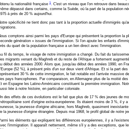
1
btenu la nationalité française
. C'est un niveau que l'on retrouve dans beau
même dépassé dans certains, comme la Suède, où la part de la population née
975 à près de 20 % aujourd'hui.
otre spécificité ne tient donc pas tant à la proportion actuelle d'immigrés qu'
igrations.
ous comptons ainsi parmi les pays d'Europe qui présentent la proportion la 
econde génération » issues de l'immigration. Si l'on ajoute les enfants d'immigr
rès du quart de la population française a un lien direct avec l'immigration.
u fil du temps, le visage de notre immigration a changé. Du fait du tarissement
des migrants venant du Maghreb et du reste de l'Afrique a fortement augment
au début des années 2000. Alors que, jusqu'au début des années 1990, en Fra
'Europe (52 %), à présent près d'un sur deux vient d'Afrique. Et si la part de
eprésentant 30 % de cette immigration, le fait notable est l'arrivée massive d
des pays francophones. Par comparaison, en Allemagne plus de la moitié des 
t en Espagne les Latino-Américains constituent la première immigration. Notr
ussi liée à notre histoire, en particulier coloniale.
n des effets de ces évolutions est le fait que plus de 17 % des jeunes de m
étropolitaine sont d'origine extra-européenne. Ils étaient moins de 3 %, il y 
eunesse, la jeunesse d'origine africaine, hors Maghreb, quasiment inexistant
e la jeunesse d'origine étrangère. Depuis mai 1968, le profil global de notre 
armi les éléments qui expliquent les différences européennes, il y a l'existen
vec l'immigration. Il apparaît nettement, même s'il y a des exceptions, que l