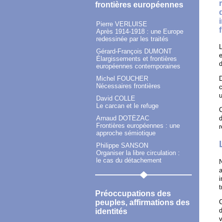
frontières européennes
Pierre VERLUISE
Après 1914-1918 : une Europe
redessinée par les traités
L
Gérard-François DUMONT
e
Élargissements et frontières
d
européennes contemporaines
D
Michel FOUCHER
Nécessaires frontières
c
u
David COLLE
Le carcan et le refuge
C
Arnaud DOTÉZAC
d
Frontières européennes : une
r
approche sémiotique
Philippe SANSON
Organiser la libre circulation :
le cas du détachement
N
a
i
t
Préoccupations des
peuples, affirmations des
C
d
identités
v