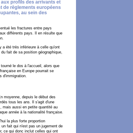
ux profils des arrivants et
ent de règlements européens
upantes, au sein des
centué les fractures entre pays
ux différents pays. Il en résulte que
on.
 été très inférieure à celle qu'ont
 du fait de sa position géographique,
tourné le dos à l'accueil, alors que
 française en Europe pourrait se
s d'immigration.
 En moyenne, depuis le début des
és tous les ans. Il s'agit d'une
s, mais aussi en petite quantité au
ue année à la nationalité française.
ui la plus forte proportion
 un fait qui n'est pas un jugement de
, ce qui donc inclut celles qui ont