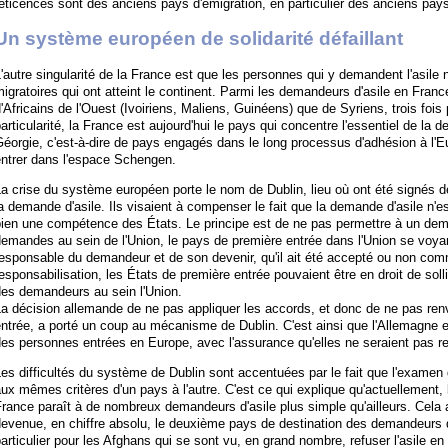
éticences sont des anciens pays d'émigration, en particulier des anciens pays
Un système européen de solidarité défaillant
'autre singularité de la France est que les personnes qui y demandent l'asile 
igratoires qui ont atteint le continent. Parmi les demandeurs d'asile en Franc
'Africains de l'Ouest (Ivoiriens, Maliens, Guinéens) que de Syriens, trois fois 
articularité, la France est aujourd'hui le pays qui concentre l'essentiel de la
éorgie, c'est-à-dire de pays engagés dans le long processus d'adhésion à l'E
entrer dans l'espace Schengen.
La crise du système européen porte le nom de Dublin, lieu où ont été signés
a demande d'asile. Ils visaient à compenser le fait que la demande d'asile n
ien une compétence des États. Le principe est de ne pas permettre à un deman
demandes au sein de l'Union, le pays de première entrée dans l'Union se vo
esponsable du demandeur et de son devenir, qu'il ait été accepté ou non comm
esponsabilisation, les États de première entrée pouvaient être en droit de sollic
des demandeurs au sein l'Union.
a décision allemande de ne pas appliquer les accords, et donc de ne pas ren
ntrée, a porté un coup au mécanisme de Dublin. C'est ainsi que l'Allemagne e
des personnes entrées en Europe, avec l'assurance qu'elles ne seraient pas 
es difficultés du système de Dublin sont accentuées par le fait que l'exame
ux mêmes critères d'un pays à l'autre. C'est ce qui explique qu'actuellement, 
rance paraît à de nombreux demandeurs d'asile plus simple qu'ailleurs. Cela a
evenue, en chiffre absolu, le deuxième pays de destination des demandeurs d'a
articulier pour les Afghans qui se sont vu, en grand nombre, refuser l'asile e