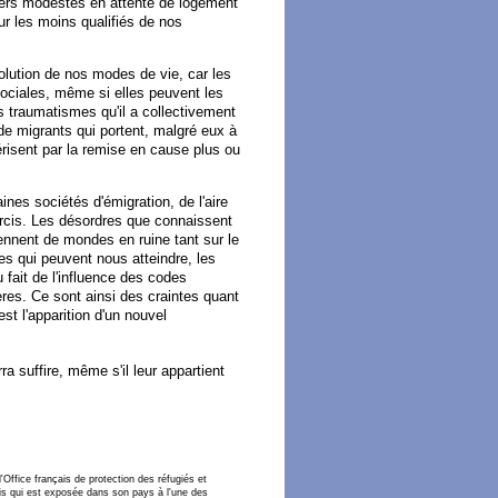
yers modestes en attente de logement
our les moins qualifiés de nos
olution de nos modes de vie, car les
 sociales, même si elles peuvent les
 traumatismes qu'il a collectivement
 de migrants qui portent, malgré eux à
érisent par la remise en cause plus ou
ines sociétés d'émigration, de l'aire
urcis. Les désordres que connaissent
nnent de mondes en ruine tant sur le
ces qui peuvent nous atteindre, les
fait de l'influence des codes
ères. Ce sont ainsi des craintes quant
est l'apparition d'un nouvel
a suffire, même s'il leur appartient
l'Office français de protection des réfugiés et
mais qui est exposée dans son pays à l'une des