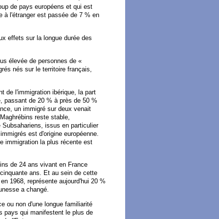
coup de pays européens et qui est
 à l'étranger est passée de 7 % en
aux effets sur la longue durée des
plus élevée de personnes de «
és nés sur le territoire français,
 de l'immigration ibérique, la part
é, passant de 20 % à près de 50 %
nce, un immigré sur deux venait
s Maghrébins reste stable,
e Subsahariens, issus en particulier
immigrés est d'origine européenne.
e immigration la plus récente est
oins de 24 ans vivant en France
a cinquante ans. Et au sein de cette
e en 1968, représente aujourd'hui 20 %
jeunesse a changé.
ce ou non d'une longue familiarité
es pays qui manifestent le plus de