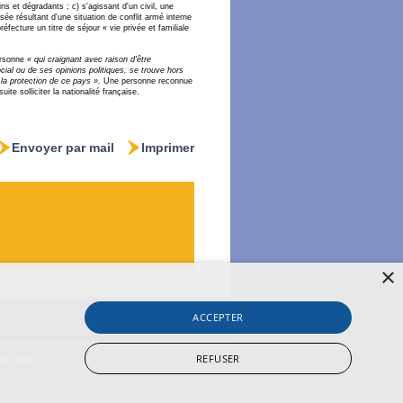
s et dégradants ; c) s'agissant d'un civil, une
ée résultant d'une situation de conflit armé interne
éfecture un titre de séjour « vie privée et familiale
personne
« qui craignant avec raison d'être
cial ou de ses opinions politiques, se trouve hors
 la protection de ce pays ».
Une personne reconnue
ite solliciter la nationalité française.
Envoyer par mail
Imprimer
×
ACCEPTER
REFUSER
du site