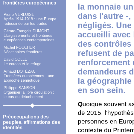
frontières européennes
la monnaie uni
dans l'autre -,
Pierre VERLUISE
Après 1914-1918 : une Europe
négligés. Une 
redessinée par les traités
Gérard-François DUMONT
accueilli avec
Élargissements et frontières
européennes contemporaines
des contrôles 
Michel FOUCHER
refusent de pa
Nécessaires frontières
David COLLE
renforcement d
Le carcan et le refuge
demandeurs d'a
Arnaud DOTÉZAC
Frontières européennes : une
la géographie 
approche sémiotique
Philippe SANSON
en son sein.
Organiser la libre circulation :
le cas du détachement
Q
uoique souvent a
de 2015, l'hypothèse
Préoccupations des
personnes en Europ
peuples, affirmations des
identités
contexte du Printem