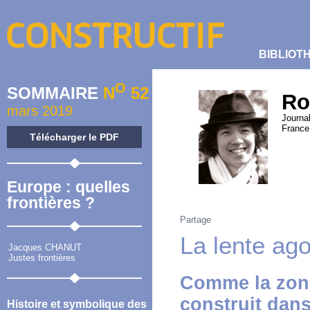
BIBLIOT
O
SOMMAIRE
N
52
Ro
mars 2019
Journa
France,
Télécharger le PDF
Europe : quelles
frontières ?
Partage
La lente ag
Jacques CHANUT
Justes frontières
Comme la zone
construit dans
Histoire et symbolique des