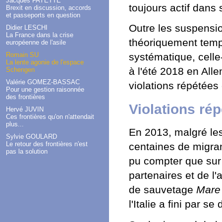
Jacques FAYETTE
toujours actif dans 
Brexit en discussion, accords
et passeports en question
Outre les suspension
Didier LESCHI
La France dans la crise
théoriquement temp
européenne de l'asile
Romain SU
systématique, celle
La lente agonie de l'espace
à l'été 2018 en All
Schengen
Valérie GOMEZ-BASSAC
violations répétées 
Pour une gestion raisonnée
des frontières
Violations rép
Hervé JUVIN
Ces frontières qu'on n'attendait
plus...
En 2013, malgré les
Sylvie GOULARD
Le retour des frontières n'est
centaines de migrant
pas la solution
pu compter que sur
partenaires et de l
de sauvetage
Mare
l'Italie a fini par s