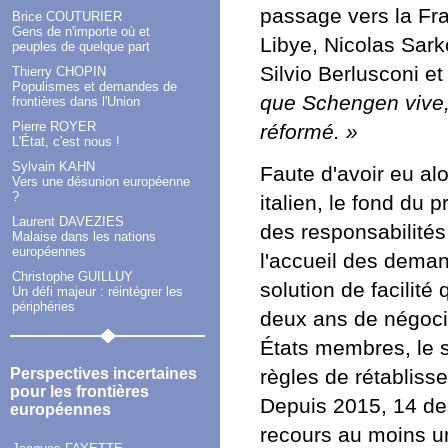
passage vers la Fra
Brice COUTURIER
Gens de n'importe où et
Libye, Nicolas Sarko
peuples de quelque part
Silvio Berlusconi e
Thierry CHOPIN
Populismes et demandes de
que Schengen vive,
frontières dans l'Union
Pierre ROYER
réformé. »
L'État, c'est nous !
Sylvain KAHN
Faute d'avoir eu al
Vers une désunion européenne
?
italien, le fond du 
Laurent DAVEZIES
des responsabilités 
Malaise dans les nations
européennes
l'accueil des demand
Christophe GUILLUY
solution de facilité 
Un défi majeur : réintégrer les
périphéries
deux ans de négoci
États membres, le se
règles de rétabliss
Perspectives incertaines
pour les frontières
Depuis 2015, 14 des
européennes
recours au moins un