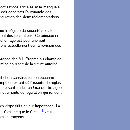
e cotisations sociales et le manque à
doit constater l'autonomie des
rticulation des deux réglementations
que le régime de sécurité sociale
ment des prestations. Ce principe ne
 chômage est pour une part
sions actuellement sur la révision des
livrance des A1. Propres au champ de
mise en place de la future autorité
utif de la construction européenne
mpétentes ont dû l'assortir de règles
et se sont traduit en Grande-Bretagne
 instruments de régulation qui rendent
es dispositifs et leur importance. La
3
ls. C'est ce que le Cleiss
veut
odestes moyens.