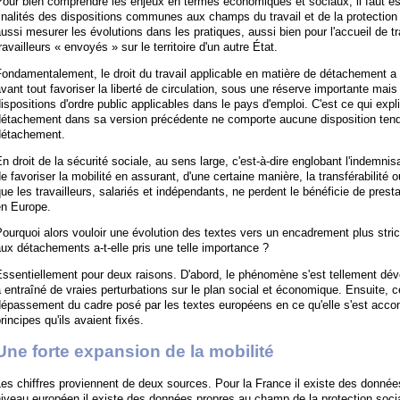
our bien comprendre les enjeux en termes économiques et sociaux, il faut es
inalités des dispositions communes aux champs du travail et de la protection so
ussi mesurer les évolutions dans les pratiques, aussi bien pour l'accueil de t
ravailleurs « envoyés » sur le territoire d'un autre État.
Fondamentalement, le droit du travail applicable en matière de détachement 
vant tout favoriser la liberté de circulation, sous une réserve importante mais 
ispositions d'ordre public applicables dans le pays d'emploi. C'est ce qui expli
détachement dans sa version précédente ne comporte aucune disposition tend
détachement.
n droit de la sécurité sociale, au sens large, c'est-à-dire englobant l'indemnis
e favoriser la mobilité en assurant, d'une certaine manière, la transférabilité ou 
ue les travailleurs, salariés et indépendants, ne perdent le bénéficie de presta
en Europe.
ourquoi alors vouloir une évolution des textes vers un encadrement plus strict 
ux détachements a-t-elle pris une telle importance ?
ssentiellement pour deux raisons. D'abord, le phénomène s'est tellement dév
 entraîné de vraies perturbations sur le plan social et économique. Ensuite, c
dépassement du cadre posé par les textes européens en ce qu'elle s'est acc
rincipes qu'ils avaient fixés.
Une forte expansion de la mobilité
es chiffres proviennent de deux sources. Pour la France il existe des donnée
iveau européen il existe des données propres au champ de la protection socia