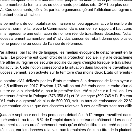
est le nombre de formulaires ou documents portables dits DP A1 ou plus comm
1. Ces documents, délivrés par les organismes gérant l'affiliation au régime d
ttestent cette affiliation.
ls permettent de comptabiliser de manière un peu approximative le nombre de t
aisons, comme l'a relevé la Commission dans son dernier rapport, il faut con
mis représente une estimation du nombre réel de travailleurs détachés. Nota
écessairement au nombre réel d'individus concernés, étant donné que plusieur
même personne au cours de l'année de référence.
ar ailleurs, par facilité de langage, les médias évoquent le détachement en fai
ravail. Le problème est qu'en droit de la protection sociale, il y a le détachemen
tre affilié au régime de sécurité sociale du pays d'emploi lorsque le travailleu
luriactivité. Cette notion correspond à la situation dans laquelle le travailleu
uccessivement, son activité sur le territoire d'au moins deux États différents
e nombre d'A1 délivrés par les États membres à la demande de l'employeur ou 
e 2,8 millions en 2017. Environ 1,73 million ont été émis dans le cadre d'un
u titre de la pluriactivité a, pour la première fois, été supérieur à 1 million.
metteurs étaient la Pologne (573 358 A1) et l'Allemagne (399 745 A1). En co
'A1 émis a augmenté de plus de 500 000, soit un taux de croissance de 22 %. I
ugmentation depuis que des données relatives à ces certificats sont recueil
uarante-sept pour cent des personnes détachées à l'étranger travaillent dans
eprésentent, au total, 5 % de l'emploi dans le secteur du bâtiment ! Les don
argement recours au détachement mais qu'un déséquilibre s'est créé depuis 2010
récision, car les données relatives aux formulaires émis au titre de la pluriact