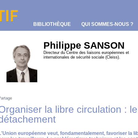
BIBLIOTHÈQUE
QUI SOMMES-NOUS ?
Philippe SANSON
Directeur du Centre des liaisons européennes et
internationales de sécurité sociale (Cleiss).
Partage
Organiser la libre circulation : l
détachement
L'Union européenne veut, fondamentalement, favoriser la libr