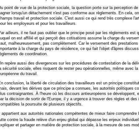
u point de vue de la protection sociale, la question porte sur la perception d
agner lorsqu'un détachement n'est pas conforme aux règlements. En cela, on 
hamps travail et protection sociale. C'est aussi ce qui rend très complexe l'a
our les employeurs et pour les travailleurs.
ar ailleurs, il ne faut pas oublier que le principe posé par les règlements est 
uquel on est affilié et qui perçoit des cotisations assume la charge du verse
vaut, malheureusement, pas complètement. Car le versement des prestations
mportante à la charge du pays de résidence, ce qui fait l'objet d'âpres discus
èglements de coordination.
n repère aussi des divergences sur les procédures de contestation de la dé
a sécurité sociale, elles risquent de rester peu opérationnelles, même avec la 
uropéenne du travail.
n conclusion, la liberté de circulation des travailleurs est un principe constit
ais, devant les dérives que ce principe a connues, les autorités politiques co
lus contraignantes. À l'heure où les discours antieuropéens se développent, 
ar la décision de sortir de l'Europe, il y a urgence à trouver des règles et des
ompatibles la poursuite de plusieurs objectifs.
l appartient aux autorités nationales compétentes de mieux faire comprendre l
utte contre la fraude relève d'un enjeu global qui dépasse les enjeux individue
xpliquer et partager en matière de protection sociale, à la mesure de ses m