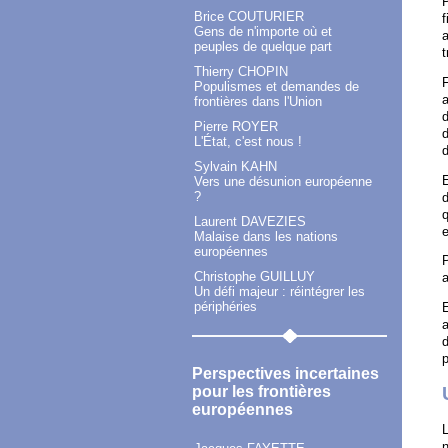
P
Brice COUTURIER
f
Gens de n'importe où et
a
peuples de quelque part
t
Thierry CHOPIN
Populismes et demandes de
a
frontières dans l'Union
d
Pierre ROYER
L'État, c'est nous !
Sylvain KAHN
E
Vers une désunion européenne
?
d
q
Laurent DAVEZIES
Malaise dans les nations
européennes
P
Christophe GUILLUY
a
Un défi majeur : réintégrer les
périphéries
E
a
p
Perspectives incertaines
pour les frontières
européennes
L
n