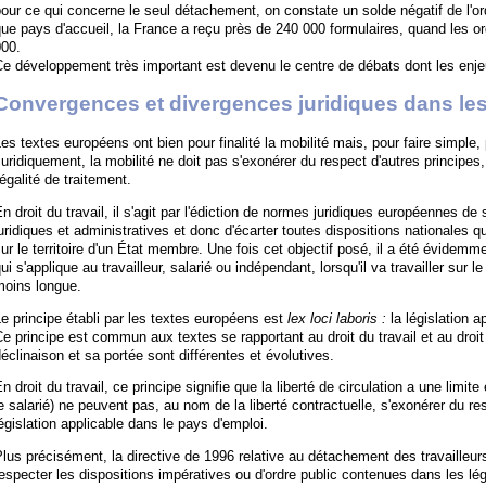
our ce qui concerne le seul détachement, on constate un solde négatif de l'or
ue pays d'accueil, la France a reçu près de 240 000 formulaires, quand les o
000.
e développement très important est devenu le centre de débats dont les enjeu
Convergences et divergences juridiques dans les 
es textes européens ont bien pour finalité la mobilité mais, pour faire simple, 
uridiquement, la mobilité ne doit pas s'exonérer du respect d'autres principe
'égalité de traitement.
n droit du travail, il s'agit par l'édiction de normes juridiques européennes de
uridiques et administratives et donc d'écarter toutes dispositions nationales qui 
ur le territoire d'un État membre. Une fois cet objectif posé, il a été évidemme
ui s'applique au travailleur, salarié ou indépendant, lorsqu'il va travailler sur l
moins longue.
e principe établi par les textes européens est
lex loci laboris :
la législation a
e principe est commun aux textes se rapportant au droit du travail et au droit
éclinaison et sa portée sont différentes et évolutives.
n droit du travail, ce principe signifie que la liberté de circulation a une limit
e salarié) ne peuvent pas, au nom de la liberté contractuelle, s'exonérer du re
égislation applicable dans le pays d'emploi.
lus précisément, la directive de 1996 relative au détachement des travailleurs 
especter les dispositions impératives ou d'ordre public contenues dans les lég