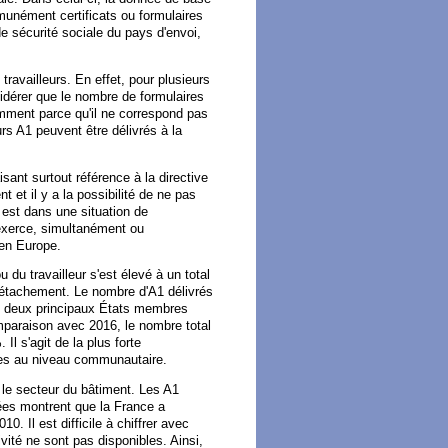
unément certificats ou formulaires
e sécurité sociale du pays d'envoi,
ravailleurs. En effet, pour plusieurs
sidérer que le nombre de formulaires
mment parce qu'il ne correspond pas
s A1 peuvent être délivrés à la
sant surtout référence à la directive
t et il y a la possibilité de ne pas
r est dans une situation de
r exerce, simultanément ou
 en Europe.
du travailleur s'est élevé à un total
 détachement. Le nombre d'A1 délivrés
 Les deux principaux États membres
mparaison avec 2016, le nombre total
l s'agit de la plus forte
lies au niveau communautaire.
 le secteur du bâtiment. Les A1
nées montrent que la France a
. Il est difficile à chiffrer avec
ivité ne sont pas disponibles. Ainsi,