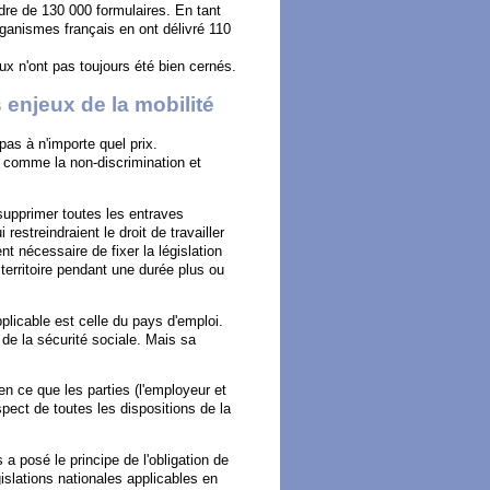
dre de 130 000 formulaires. En tant
rganismes français en ont délivré 110
x n'ont pas toujours été bien cernés.
enjeux de la mobilité
pas à n'importe quel prix.
s, comme la non-discrimination et
 supprimer toutes les entraves
restreindraient le droit de travailler
nt nécessaire de fixer la législation
e territoire pendant une durée plus ou
pplicable est celle du pays d'emploi.
 de la sécurité sociale. Mais sa
e en ce que les parties (l'employeur et
spect de toutes les dispositions de la
a posé le principe de l'obligation de
islations nationales applicables en