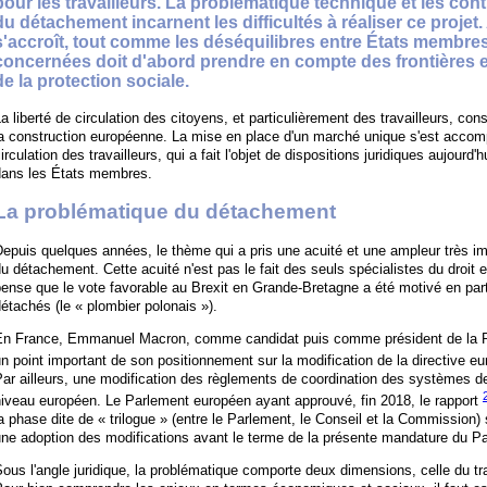
pour les travailleurs. La problématique technique et les con
du détachement incarnent les difficultés à réaliser ce projet.
s'accroît, tout comme les déséquilibres entre États membres,
concernées doit d'abord prendre en compte des frontières ent
de la protection sociale.
a liberté de circulation des citoyens, et particulièrement des travailleurs, co
a construction européenne. La mise en place d'un marché unique s'est accomp
irculation des travailleurs, qui a fait l'objet de dispositions juridiques aujour
dans les États membres.
La problématique du détachement
epuis quelques années, le thème qui a pris une acuité et une ampleur très im
u détachement. Cette acuité n'est pas le fait des seuls spécialistes du droit 
ense que le vote favorable au Brexit en Grande-Bretagne a été motivé en partic
étachés (le « plombier polonais »).
En France, Emmanuel Macron, comme candidat puis comme président de la Rép
n point important de son positionnement sur la modification de la directive 
ar ailleurs, une modification des règlements de coordination des systèmes de
iveau européen. Le Parlement européen ayant approuvé, fin 2018, le rapport
a phase dite de « trilogue » (entre le Parlement, le Conseil et la Commission)
une adoption des modifications avant le terme de la présente mandature du P
ous l'angle juridique, la problématique comporte deux dimensions, celle du trav