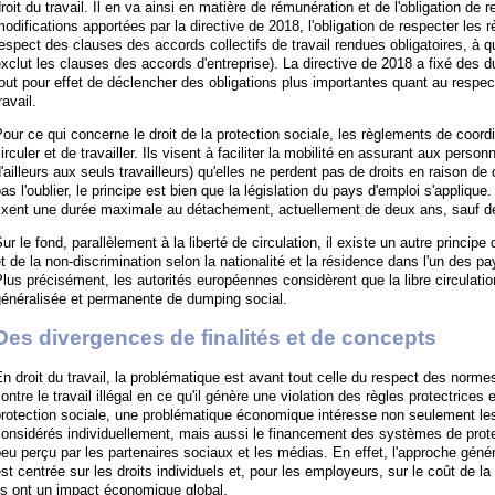
roit du travail. Il en va ainsi en matière de rémunération et de l'obligation de
odifications apportées par la directive de 2018, l'obligation de respecter les 
espect des clauses des accords collectifs de travail rendues obligatoires, à 
xclut les clauses des accords d'entreprise). La directive de 2018 a fixé des 
out pour effet de déclencher des obligations plus importantes quant au respec
ravail.
our ce qui concerne le droit de la protection sociale, les règlements de coordi
irculer et de travailler. Ils visent à faciliter la mobilité en assurant aux per
'ailleurs aux seuls travailleurs) qu'elles ne perdent pas de droits en raison de c
as l'oublier, le principe est bien que la législation du pays d'emploi s'appliqu
fixent une durée maximale au détachement, actuellement de deux ans, sauf dé
ur le fond, parallèlement à la liberté de circulation, il existe un autre principe 
t de la non-discrimination selon la nationalité et la résidence dans l'un des p
lus précisément, les autorités européennes considèrent que la libre circulation
généralisée et permanente de dumping social.
Des divergences de finalités et de concepts
n droit du travail, la problématique est avant tout celle du respect des normes.
ontre le travail illégal en ce qu'il génère une violation des règles protectrices e
rotection sociale, une problématique économique intéresse non seulement les 
onsidérés individuellement, mais aussi le financement des systèmes de prote
eu perçu par les partenaires sociaux et les médias. En effet, l'approche géné
st centrée sur les droits individuels et, pour les employeurs, sur le coût de l
ls ont un impact économique global.