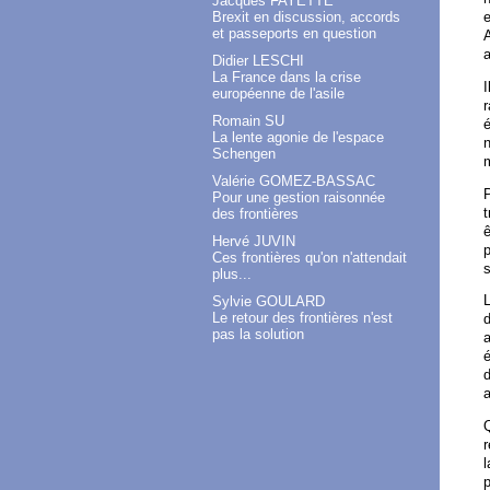
Jacques FAYETTE
Brexit en discussion, accords
et passeports en question
A
a
Didier LESCHI
La France dans la crise
I
européenne de l'asile
r
Romain SU
é
La lente agonie de l'espace
n
Schengen
Valérie GOMEZ-BASSAC
P
Pour une gestion raisonnée
t
des frontières
ê
Hervé JUVIN
p
Ces frontières qu'on n'attendait
s
plus...
L
Sylvie GOULARD
Le retour des frontières n'est
d
pas la solution
a
é
d
a
Q
r
l
p