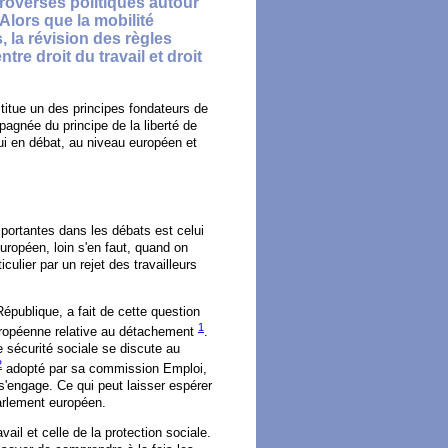
troverses politiques autour
 Alors que la mobilité
 la révision des règles
re droit du travail et droit
nstitue un des principes fondateurs de
agnée du principe de la liberté de
d'hui en débat, au niveau européen et
portantes dans les débats est celui
européen, loin s'en faut, quand on
ulier par un rejet des travailleurs
ublique, a fait de cette question
1
européenne relative au détachement
.
 sécurité sociale se discute au
2
adopté par sa commission Emploi,
 s'engage. Ce qui peut laisser espérer
arlement européen.
ail et celle de la protection sociale.