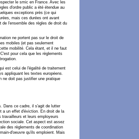
 respecter le smic en France. Avec les
règles d'ordre public a été étendue au
quelques exceptions près (ce qui
durées, mais ces durées ont avant
t de l'ensemble des règles de droit du
nation ne portent pas sur le droit de
sonnes mobiles (et pas seulement
ette mobilité. Cela étant, et il ne faut
e. C'est pour cela que les règlements
rogation.
qui est celui de l'égalité de traitement
ays appliquant les textes européens.
 ne doit pas justifier une pratique
 Dans ce cadre, il s'agit de lutter
t a un effet d'éviction. En droit de la
travailleurs et leurs employeurs
ction sociale. Cet aspect est assez
rale des règlements de coordination
a main-d'oeuvre qu'ils emploient. Mais