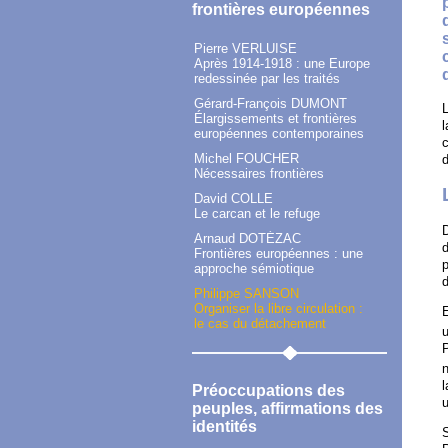
frontières européennes
Pierre VERLUISE
Après 1914-1918 : une Europe
redessinée par les traités
Gérard-François DUMONT
L
Élargissements et frontières
l
européennes contemporaines
c
Michel FOUCHER
Nécessaires frontières
David COLLE
Le carcan et le refuge
D
Arnaud DOTÉZAC
d
Frontières européennes : une
p
approche sémiotique
d
Philippe SANSON
Organiser la libre circulation :
le cas du détachement
u
P
n
l
Préoccupations des
peuples, affirmations des
identités
S