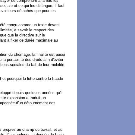
sayer de comprendre à la fois les
ciale et ce qui les distingue. Il faut
ravailleurs détachés que pour les
a été conçu comme un texte devant
limitée, à savoir le respect des
que que la directive sur le
ant à fixer de durée maximale au
ation du chômage, la finalité est aussi
la portabilité des droits afin d'éviter
tions sociales du fait de leur mobilité
et pourquoi la lutte contre la fraude
eloppé depuis quelques années qu'il
ette expansion a traduit un
ompagnée d'un détournement des
s propres au champ du travail, et au
le. Dans celui-ci, la donnée de base