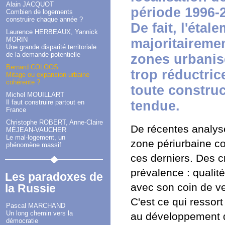
Alain JACQUOT
période 1996-2
Combien de logements
construire chaque année ?
De fait, l'étal
Laurence HERBEAUX, Yannick
MORIN
majoritaireme
Une grande disparité territoriale
de la demande potentielle
zones urbanisé
Bernard COLOOS
trop réductric
Mitage ou expansion urbaine
cohérente ?
toute constru
Michel MOUILLART
Il faut construire partout en
tendue.
France
Christophe ROBERT, Anne-Claire
De récentes analyse
MÉJEAN-VAUCHER
Le mal-logement, un
zone périurbaine co
phénomène massif
ces derniers. Des cr
prévalence : qualit
Les paradoxes de
avec son coin de ver
la Russie
C'est ce qui resso
Pascal MARCHAND
Un long chemin vers la
au développement d
démocratie