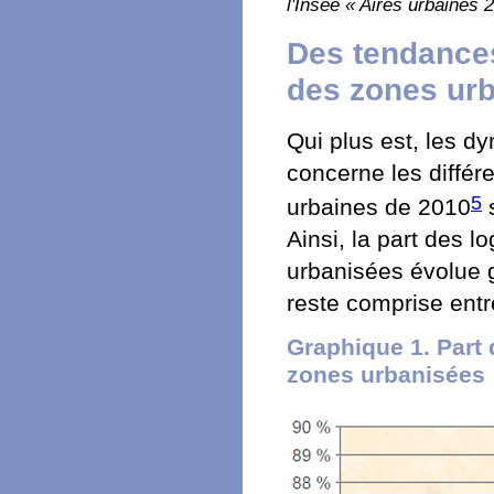
l'Insee « Aires urbaines 
Des tendances
des zones ur
Qui plus est, les d
concerne les diffé
5
urbaines de 2010
s
Ainsi, la part des 
urbanisées évolue g
reste comprise entr
Graphique 1. Part
zones urbanisées