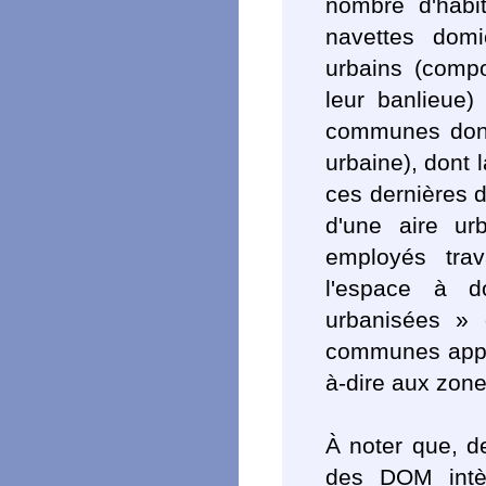
nombre d'habi
navettes domic
urbains (compo
leur banlieue)
communes dont 
urbaine), dont 
ces dernières 
d'une aire u
employés trava
l'espace à d
urbanisées » 
communes appart
à-dire aux zon
À noter que, d
des DOM intèg