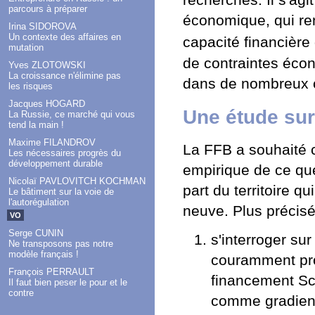
recherchés. Il s'agi
parcours à préparer
économique, qui ren
Irina SIDOROVA
Un contexte des affaires en
capacité financièr
mutation
de contraintes écon
Yves ZLOTOWSKI
La croissance n'élimine pas
dans de nombreux ca
les risques
Jacques HOGARD
Une étude sur
La Russie, ce marché qui vous
tend la main !
Maxime FILANDROV
La FFB a souhaité 
Les nécessaires progrès du
développement durable
empirique de ce que
Nicolaï PAVLOVITCH KOCHMAN
part du territoire q
Le bâtiment sur la voie de
l'autorégulation
neuve. Plus précisé
VO
Serge CUNIN
s'interroger su
Ne transposons pas notre
modèle français !
couramment pro
François PERRAULT
financement Sc
Il faut bien peser le pour et le
contre
comme gradient