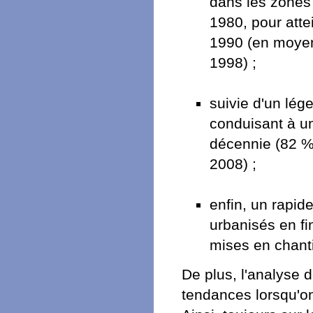
dans les zones
1980, pour atte
1990 (en moyen
1998) ;
suivie d'un lé
conduisant à u
décennie (82 %
2008) ;
enfin, un rapid
urbanisés en f
mises en chanti
De plus, l'analyse
tendances lorsqu'on