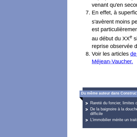
venant qu'en seco
En effet, à superf
s'avèrent moins p
est particulièremen
e
au début du XX
si
reprise observée 
Voir les articles
de
Méjean-Vaucher.
Du même auteur dans Construct
Rareté du foncier, limites 
De la baignoire à la douc
difficile
L'immobilier mérite un trai