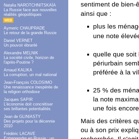
sentiment de bien-
Natalia NAROTCHNITSKAÏA
La Russie face aux nouvelles
ainsi que :
réalités géopolitiques
WEB
plus les ménage
Aymeric CHAUPRADE
Le retour de la grande Russie
une note élevée
Daniel VERNET
Un pouvoir ébranlé
quelle que soit
Alexandre MELNIK
La société civile, horizon de
périurbain semb
l'après-Poutine ?
Arnaud KALIKA
préférée à la vi
La corruption, un mal national
Jean-François COLOSIMO
Une renaissance inespérée de
25 % des ménag
la religion orthodoxe
la note maximal
Jacques SAPIR
L'économie doit concrétiser
une fois encore 
ses brillantes potentialités
Jean de GLINIASTY
Mais des critères qu
Des projets pour la décennie
2010
ou à son prix expliq
Frédéric LACAVE
Entreprendre en Russie : un