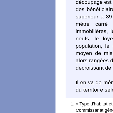
découpage est c
des bénéficiai
supérieur à 39
mètre carré 
immobilières, 
neufs, le loy
population, l
moyen de mise
alors rangées d
décroissant de 
Il en va de mêm
du territoire se
« Type d'habitat e
Commissariat géné