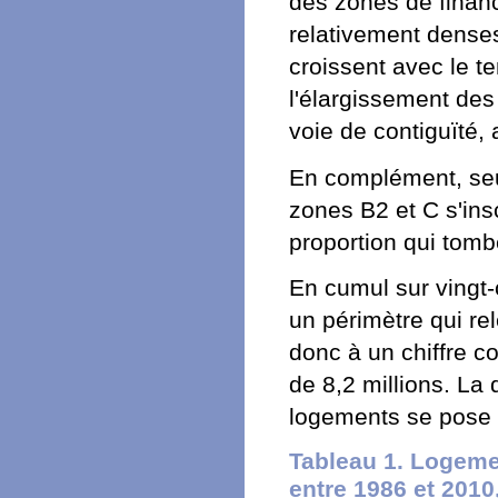
des zones de financ
relativement dense
croissent avec le t
l'élargissement des
voie de contiguïté
En complément, seu
zones B2 et C s'in
proportion qui tom
En cumul sur vingt-
un périmètre qui re
donc à un chiffre co
de 8,2 millions. La
logements se pose en
Tableau 1. Logem
entre 1986 et 2010