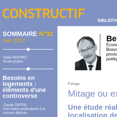
BIBLIOT
SOMMAIRE
N°32
Be
Juin 2012
Écono
Bosvi
provi
Didier RIDORET
polit
Avant-propos
Besoins en
logements :
Partage
éléments d'une
Mitage ou e
controverse
Claude TAFFIN
Une étude réal
Une notion ambivalente à la
mesure délicate
localisation d