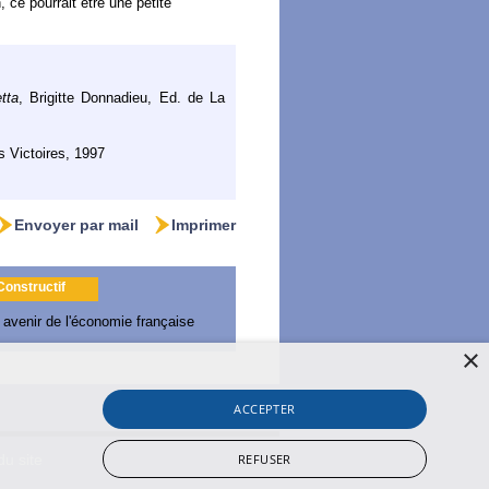
 ce pourrait être une petite
tta
, Brigitte Donnadieu, Ed. de La
 Victoires, 1997
Envoyer par mail
Imprimer
 Constructif
 avenir de l'économie française
×
ACCEPTER
REFUSER
du site