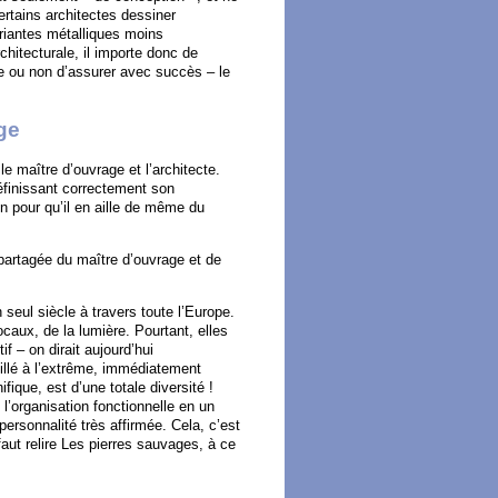
rtains architectes dessiner
ariantes métalliques moins
hitecturale, il importe donc de
ble ou non d’assurer avec succès – le
age
 le maître d’ouvrage et l’architecte.
éfinissant correctement son
n pour qu’il en aille de même du
partagée du maître d’ouvrage et de
eul siècle à travers toute l’Europe.
ocaux, de la lumière. Pourtant, elles
– on dirait aujourd’hui
uillé à l’extrême, immédiatement
fique, est d’une totale diversité !
l’organisation fonctionnelle en un
ersonnalité très affirmée. Cela, c’est
 faut relire Les pierres sauvages, à ce