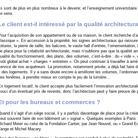
ls sont de plus en plus nombreux à le devenir, et l’enseignement universitai
ce sens.
Le client est-il intéressé par la qualité architectur
our l’acquisition de son appartement ou de sa maison, le client recherche d’a
lassique ». En accession à la propriété, les signes architecturaux qui rassure
oitures, la pierre de taille, les balcons, le vaste hall d’entrée, l’ornementation
e place pour la créativité architecturale, mais n’oublions pas que la qualité ar
ualité du fonctionnement, des plans, des volumes, c’est-à-dire : du « vide », e
oût global achat + charges + entretien ». On peut continuer à travailler à amé
ervice de nos acquéreurs. La promotion, notamment privée, a déjà fait faire 
 des logements. Il y a sans doute encore à améliorer les volumes, l’ordonna
es fenêtres, à prendre mieux en compte le jeu de la lumière…
n logement locatif, le client accepte plus facilement l’innovation architectura
ouci d’un éventuel prix de revente, donc l’architecture peut y faire preuve de
Et pour les bureaux et commerces ?
uand il s’agit d’un siège social, il y a parfois davantage de place pour la créat
eut souvent faire de son bâtiment un « signal ». Quelques exemples à Paris :
ichard Meier ou celui de la Fondation Cartier, par Jean Nouvel, ou « Grand Ec
Tange et Michel Macary.