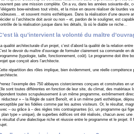
ouvrent pas une mission complète. On a vu, dans les années soixante-dix, ce
’élégants bow-windows tout vitrés, et la mise en œuvre réaliser de lourdes v
oûteuses… et souvent moins esthétiques. Dans la réalisation d’une œuvre arc
écider si l’architecte doit avoir ou non – et, pardon de le souligner, est capa
ontrôle de la réalisation jusque dans les détails, là où le diable se niche…
C’est là qu’intervient la volonté du maître d’ouvr
a qualité architecturale d’un projet, c’est d’abord la qualité de la relation entre
’est le devoir du maître d’ouvrage de formuler clairement sa commande en d
rogramme (typologie, taille, fonctionnement, coût). Le programme doit être bo
rojet que conçoit alors l’architecte.
ette répartition des rôles implique, bien évidemment, une réelle compétence 
’architecte.
renez l’exemple des 750 abbayes cisterciennes conçues et construites en un s
lle sont toutes différentes en fonction de leur site, du climat, des matériaux l
répondent toutes scrupuleusement à un même programme, extrêmement directif 
 réducteur » – la Règle de saint Benoît, et à un même parti esthétique, dépo
erceptible par les fidèles comme par les autres visiteurs. Or, le résultat, magni
vec – ou grâce à – des règles très contraignantes (ici, un programme qui fige 
 plan type » unique), de superbes édifices ont été réalisés, chacun avec une p
e résultat d’une dialectique riche et réussie entre le programme et le projet. Il
ujet.