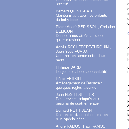
société
c
d
Bernard QUINTREAU
c
Maintenir au travail les enfants
d
du baby boom
c
Pierre-André PÉRISSOL , Christian
BÉLIGON
Donner à nos aînés la place
qui leur revient
L
Agnès ROCHEFORT-TURQUIN ,
C
Jean-Yves RUAUX
p
Une maison senior entre deux
p
mers
C
Philippe DARD
L’enjeu social de l’accessibilité
l
Régis HERBIN
P
Aménagement de l'espace :
E
quelques règles à suivre
Jean-Noël LESELLIER
«
Des services adaptés aux
p
besoins du quatrième âge
A
«
Bernard PETIT-JEAN
Des unités d'accueil de plus en
l
plus spécialisées
s
André RAMOS, Paul RAMOS,