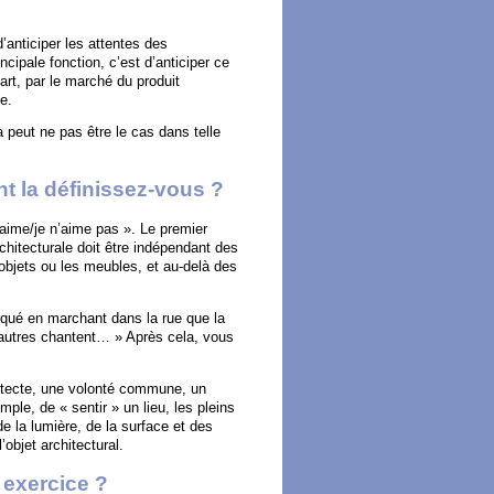
d’anticiper les attentes des
incipale fonction, c’est d’anticiper ce
art, par le marché du produit
e.
a peut ne pas être le cas dans telle
nt la définissez-vous ?
j’aime/je n’aime pas ». Le premier
rchitecturale doit être indépendant des
objets ou les meubles, et au-delà des
rqué en marchant dans la rue que la
’autres chantent… » Après cela, vous
chitecte, une volonté commune, un
ple, de « sentir » un lieu, les pleins
de la lumière, de la surface et des
’objet architectural.
 exercice ?