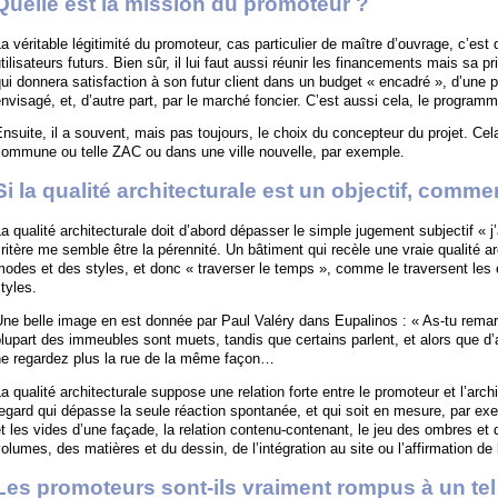
Quelle est la mission du promoteur ?
a véritable légitimité du promoteur, cas particulier de maître d’ouvrage, c’est 
tilisateurs futurs. Bien sûr, il lui faut aussi réunir les financements mais sa pr
ui donnera satisfaction à son futur client dans un budget « encadré », d’une p
nvisagé, et, d’autre part, par le marché foncier. C’est aussi cela, le programm
nsuite, il a souvent, mais pas toujours, le choix du concepteur du projet. Cel
commune ou telle ZAC ou dans une ville nouvelle, par exemple.
Si la qualité architecturale est un objectif, comme
a qualité architecturale doit d’abord dépasser le simple jugement subjectif « 
ritère me semble être la pérennité. Un bâtiment qui recèle une vraie qualité a
odes et des styles, et donc « traverser le temps », comme le traversent les 
tyles.
ne belle image en est donnée par Paul Valéry dans Eupalinos : « As-tu rema
lupart des immeubles sont muets, tandis que certains parlent, et alors que d
ne regardez plus la rue de la même façon…
a qualité architecturale suppose une relation forte entre le promoteur et l’ar
egard qui dépasse la seule réaction spontanée, et qui soit en mesure, par exem
t les vides d’une façade, la relation contenu-contenant, le jeu des ombres et 
olumes, des matières et du dessin, de l’intégration au site ou l’affirmation de l
Les promoteurs sont-ils vraiment rompus à un tel