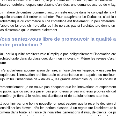
our des bureaux « en blanc », le promoteur est conduit à plus de neutralité. 
bserve toutefois, depuis une dizaine d’années, une demande accrue de « faç
n matière de centres commerciaux, on reste encore dans le concept de la « b
aquelle chacun doit entrer et acheter. Pour paraphraser Le Corbusier, c’est 
roblématique du commerce ou de l’hôtellerie est finalement un peu différente de 
’abord de faire du chiffre d’affaires ! Je ne sais pas si l’architecture donne un «
as d’exemple qui le montre clairement.
Vous sentez-vous libre de promouvoir la qualité a
votre production ?
ui, car la qualité architecturale n’implique pas obligatoirement l’innovation arch
rchitecturale dans du classique, du « non innovant ». Même les revues d’archi
utre...
l n’y a d’ailleurs aucune raison de faire, si j’ose dire en l’espèce, « essuyer le
cquéreurs. L’innovation architecturale et urbanistique est capable du meilleu
ujourd’hui l’urbanisme de « dalles », les grands ensembles ?). Or on construi
ersonnellement, je ne trouve pas choquant que les innovations et expérimenta
u public que du secteur privé. Les promoteurs privés ont leurs propres obligat
remière, je tiens à le redire, est d’anticiper et de satisfaire leurs attentes.
t pour finir par une bonne nouvelle, on peut espérer que la récente décision 
ensibiliser les élèves, dès les petites classes, à un regard sur l’architecture 
ormera dans toute la France de nouvelles générations d’élus, de clients, de p