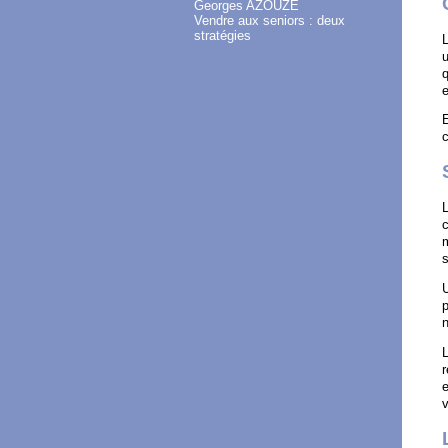
Georges AZOUZE
Vendre aux seniors : deux
stratégies
L
u
q
e
E
L
c
m
s
U
p
L
r
e
v