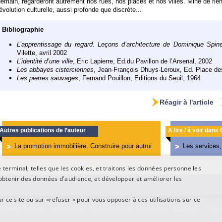
emain, regarderont autrement nos rues, nos places et nos villes. Mine de rien,
évolution culturelle, aussi profonde que discrète...
Bibliographie
L’apprentissage du regard. Leçons d’architecture de Dominique Spine
Vilette, avril 2002
L’identité d’une ville
, Eric Lapierre, Ed.du Pavillon de l’Arsenal, 2002
Les abbayes cisterciennes
, Jean-François Dhuys-Leroux, Ed. Place des
Les pierres sauvages
, Fernand Pouillon, Editions du Seuil, 1964
Réagir à l'article
Autres publications de l’auteur
A lire / à voir dans
La promotion immobilière. Construire pour autrui
Les services,
terminal, telles que les cookies, et traitons les données personnelles
btenir des données d'audience, et développer et améliorer les
ur ce site ou sur «refuser » pour vous opposer à ces utilisations sur ce
ations légales
-
Inscription / Désinscription newsletter
-
Contact
-
Plan 