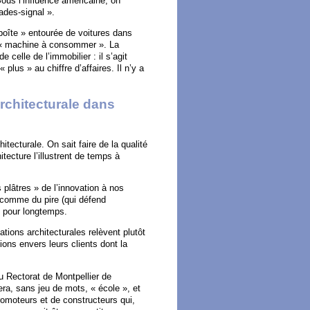
Sous l’influence américaine, on
ades-signal ».
oîte » entourée de voitures dans
la « machine à consommer ». La
celle de l’immobilier : il s’agit
 plus » au chiffre d’affaires. Il n’y a
rchitecturale dans
itecturale. On sait faire de la qualité
tecture l’illustrent de temps à
s plâtres » de l’innovation à nos
r comme du pire (qui défend
t pour longtemps.
tions architecturales relèvent plutôt
ions envers leurs clients dont la
du Rectorat de Montpellier de
fera, sans jeu de mots, « école », et
romoteurs et de constructeurs qui,