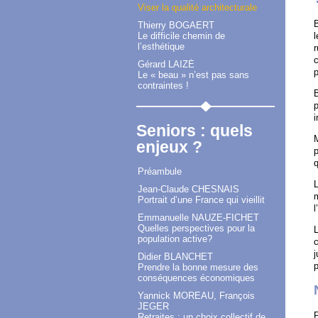
Viser la qualité architecturale
B
Thierry BOGAERT
Le difficile chemin de
l
l’esthétique
c
Gérard LAIZÉ
p
Le « beau » n’est pas sans
contraintes !
B
p
i
Seniors : quels
M
enjeux ?
p
q
Préambule
L
Jean-Claude CHESNAIS
m
Portrait d’une France qui vieillit
l
Emmanuelle NAUZE-FICHET
Quelles perspectives pour la
L
population active?
c
j
Didier BLANCHET
p
Prendre la bonne mesure des
conséquences économiques
Yannick MOREAU, François
JEGER
Retraites : un choix collectif de