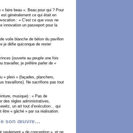
e « faire beau ». Beau pour qui ? Pour
é est généralement ce qui était en
vocation : « C’est ce que vous ne
le innovation un passeport pour la
nde voile blanche de béton du pavillon
le je défie quiconque de rester
Princes (ouverte au peuple une fois
 travailler, je préfère parler de «
du « plein » (façades, planchers,
s travaillons). Ne sacrifions pas tout
einture, musique) : « Pas de
er des règles administratives,
sewitz, un art tout d’exécution… qui
 être « gâché » par sa réalisation.
n de son œuvre…
t seulement « de conception », et ne