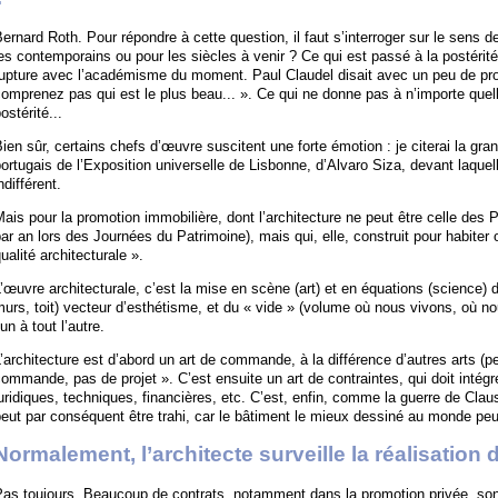
ernard Roth. Pour répondre à cette question, il faut s’interroger sur le sens d
es contemporains ou pour les siècles à venir ? Ce qui est passé à la postérit
rupture avec l’académisme du moment. Paul Claudel disait avec un peu de pro
omprenez pas qui est le plus beau... ». Ce qui ne donne pas à n’importe quel
ostérité...
ien sûr, certains chefs d’œuvre suscitent une forte émotion : je citerai la gra
ortugais de l’Exposition universelle de Lisbonne, d’Alvaro Siza, devant laquel
ndifférent.
ais pour la promotion immobilière, dont l’architecture ne peut être celle des 
ar an lors des Journées du Patrimoine), mais qui, elle, construit pour habiter ou
ualité architecturale ».
’œuvre architecturale, c’est la mise en scène (art) et en équations (science) 
urs, toit) vecteur d’esthétisme, et du « vide » (volume où nous vivons, où nou
’un à tout l’autre.
’architecture est d’abord un art de commande, à la différence d’autres arts (p
ommande, pas de projet ». C’est ensuite un art de contraintes, qui doit intégr
uridiques, techniques, financières, etc. C’est, enfin, comme la guerre de Clau
eut par conséquent être trahi, car le bâtiment le mieux dessiné au monde peut
Normalement, l’architecte surveille la réalisatio
Pas toujours. Beaucoup de contrats, notamment dans la promotion privée, son