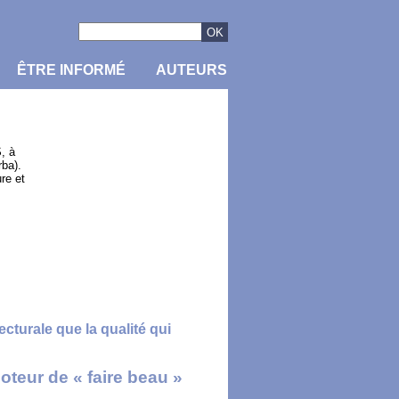
ÊTRE INFORMÉ
AUTEURS
, à
rba).
re et
ecturale que la qualité qui
oteur de « faire beau »