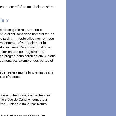
re commence à être aussi dispensé en
ale ?
bord ce qui le rassure : du «
nt le client sont donc nombreux : les
, le jardin… Il reste effectivement peu
chitecturale, c’est également la
t c’est aussi l’optimisation d’un «
liorer encore ces registres, au
des progrès considérables aux « plans
ncement, par exemple, des portes et
le : il restera moins longtemps, sans
 plus d’audace.
ion architecturale, car l’entreprise
 le siège de Canal +, conçu par
ran » (place d’Italie) par Kenzo