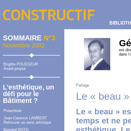
BIBLIOT
SOMMAIRE
N°3
Gé
Novembre 2002
est dir
dans l
Brigitte POUSSEUR
Avant-propos
Partage
L’esthétique, un
défi pour le
Le « beau » 
Bâtiment ?
Le « beau » es
Préambule
Jean-Clarence LAMBERT
temps et ne pe
Retrouver un sens artistique
esthétique. Le
Bernard ROTH