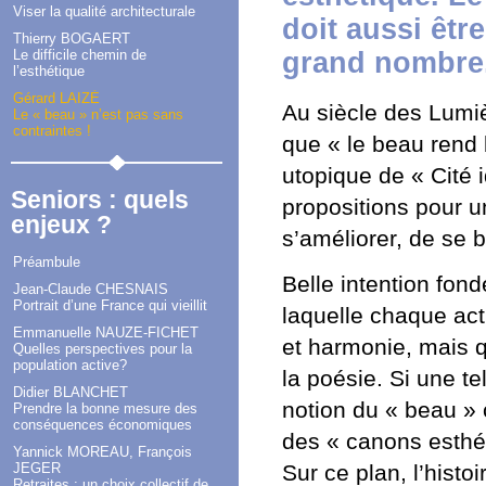
Viser la qualité architecturale
doit aussi êtr
Thierry BOGAERT
Le difficile chemin de
grand nombre
l’esthétique
Gérard LAIZÉ
Au siècle des Lumiè
Le « beau » n’est pas sans
contraintes !
que « le beau rend 
utopique de « Cité 
Seniors : quels
propositions pour 
enjeux ?
s’améliorer, de se b
Préambule
Belle intention fon
Jean-Claude CHESNAIS
Portrait d’une France qui vieillit
laquelle chaque acti
Emmanuelle NAUZE-FICHET
et harmonie, mais q
Quelles perspectives pour la
population active?
la poésie. Si une te
Didier BLANCHET
notion du « beau » c
Prendre la bonne mesure des
conséquences économiques
des « canons esthét
Yannick MOREAU, François
JEGER
Sur ce plan, l’hist
Retraites : un choix collectif de