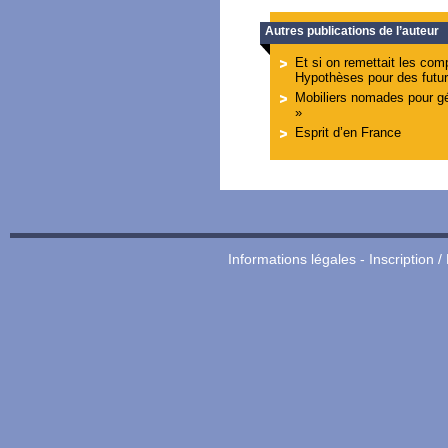
Autres publications de l’auteur
Et si on remettait les com
Hypothèses pour des futur
Mobiliers nomades pour gé
»
Esprit d’en France
Informations légales
-
Inscription /