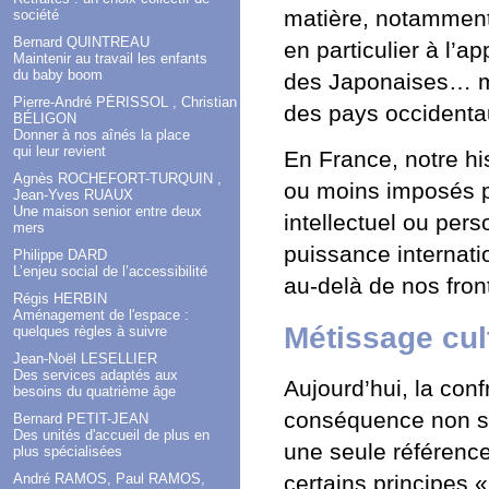
matière, notamment
société
Bernard QUINTREAU
en particulier à l’
Maintenir au travail les enfants
du baby boom
des Japonaises… ma
Pierre-André PÉRISSOL , Christian
des pays occidenta
BÉLIGON
Donner à nos aînés la place
qui leur revient
En France, notre hi
Agnès ROCHEFORT-TURQUIN ,
ou moins imposés pa
Jean-Yves RUAUX
Une maison senior entre deux
intellectuel ou pers
mers
puissance internatio
Philippe DARD
L’enjeu social de l’accessibilité
au-delà de nos fron
Régis HERBIN
Aménagement de l'espace :
Métissage cul
quelques règles à suivre
Jean-Noël LESELLIER
Des services adaptés aux
Aujourd’hui, la conf
besoins du quatrième âge
conséquence non se
Bernard PETIT-JEAN
Des unités d'accueil de plus en
une seule référence
plus spécialisées
certains principes «
André RAMOS, Paul RAMOS,