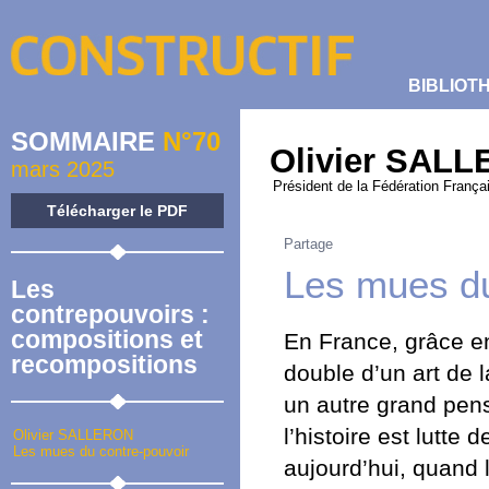
BIBLIOT
SOMMAIRE
N°70
Olivier SAL
mars 2025
Président de la Fédération França
Télécharger le PDF
Partage
Les mues du
Les
contrepouvoirs :
compositions et
En France, grâce en
recompositions
double d’un art de 
un autre grand pens
l’histoire est lutte
Olivier SALLERON
Les mues du contre-pouvoir
aujourd’hui, quand l