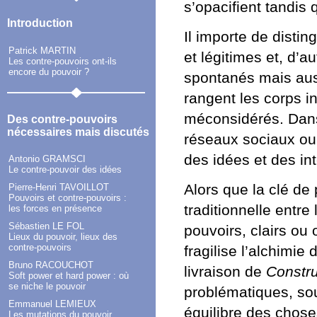
s’opacifient tandis
Introduction
Il importe de distin
Patrick MARTIN
et légitimes et, d’a
Les contre-pouvoirs ont-ils
encore du pouvoir ?
spontanés mais auss
rangent les corps i
méconsidérés. Dan
Des contre-pouvoirs
nécessaires mais discutés
réseaux sociaux ou 
des idées et des int
Antonio GRAMSCI
Le contre-pouvoir des idées
Alors que la clé de 
Pierre-Henri TAVOILLOT
Pouvoirs et contre-pouvoirs :
traditionnelle entre 
les forces en présence
Sébastien LE FOL
pouvoirs, clairs ou
Lieux du pouvoir, lieux des
contre-pouvoirs
fragilise l’alchimie
Bruno RACOUCHOT
livraison de
Constru
Soft power et hard power : où
se niche le pouvoir
problématiques, sou
Emmanuel LEMIEUX
équilibre des chose
Les mutations du pouvoir