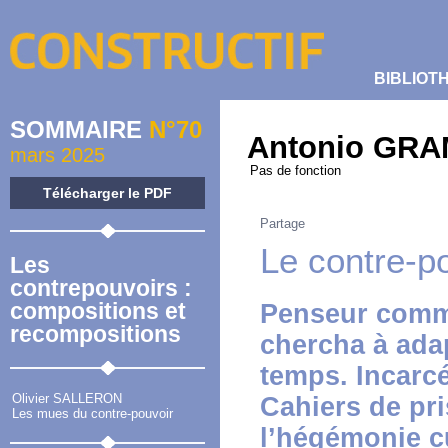
BIBLIOT
SOMMAIRE
N°70
Antonio GRA
mars 2025
Pas de fonction
Télécharger le PDF
Partage
Le contre-p
Les
contrepouvoirs :
compositions et
Penseur commu
recompositions
chercha à adap
temps. Incarcé
Olivier SALLERON
Cahiers de pri
Les mues du contre-pouvoir
l’hégémonie cul