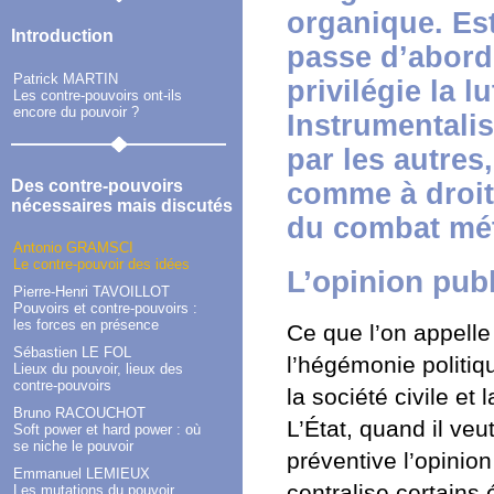
organique. Es
Introduction
passe d’abord 
Patrick MARTIN
privilégie la l
Les contre-pouvoirs ont-ils
encore du pouvoir ?
Instrumentali
par les autres
Des contre-pouvoirs
comme à droite
nécessaires mais discutés
du combat mét
Antonio GRAMSCI
Le contre-pouvoir des idées
L’opinion pub
Pierre-Henri TAVOILLOT
Pouvoirs et contre-pouvoirs :
les forces en présence
Ce que l’on appelle 
Sébastien LE FOL
l’hégémonie politiq
Lieux du pouvoir, lieux des
contre-pouvoirs
la société civile et 
Bruno RACOUCHOT
L’État, quand il ve
Soft power et hard power : où
se niche le pouvoir
préventive l’opinion
Emmanuel LEMIEUX
centralise certains 
Les mutations du pouvoir