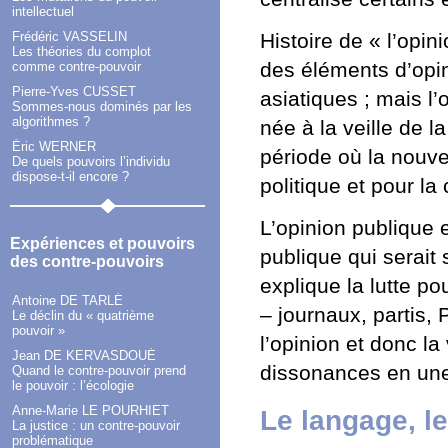
intellectuel
Frédéric VASSELIN
Histoire de « l’opin
Les théories du complot
des éléments d’opin
comme contre-pouvoir
Pierre-Yves CUSSET
asiatiques ; mais l’
Sommes-nous dominés par les
algorithmes ?
née à la veille de l
Éric WERNER
période où la nouve
De quels pouvoirs l’individu
dispose-t-il encore ?
politique et pour la
L’opinion publique e
Expériences et pouvoirs
publique qui serait 
des contre-pouvoirs
explique la lutte p
Antoine DE TARLÉ
– journaux, partis,
Le déclin du « quatrième
pouvoir »
l’opinion et donc la
Jean DE KERVASDOUÉ
dissonances en une 
Quand le contre-pouvoir prend
le pouvoir : l’écologie
Anne-Marie LE POURHIET
Le langage, l
La justice : un contre-pouvoir
problématique