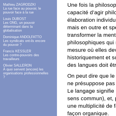
Une fois la philos
Mathieu ZAGRODZKI
La rue face au pouvoir, le
capacité d’agir ph
pouvoir face à la rue
Louis DUBOST
élaboration individ
Les ONG, un pouvoir
mais en outre et sp
déterminant dans la
globalisation
transformer la ment
Dominique ANDOLFATTO
Les syndicats ont-ils encore
philosophiques qui 
du pouvoir ?
mesure où elles dev
Francis KESSLER
Les contre-pouvoirs des
historiquement et s
travailleurs
des langues doit êt
Olivier SALLERON
À quoi servent (encore) les
organisations professionnelles
On peut dire que le
?
ne présuppose pas 
Le langage signifie
sens commun), et, p
une multiplicité de
façon organique.