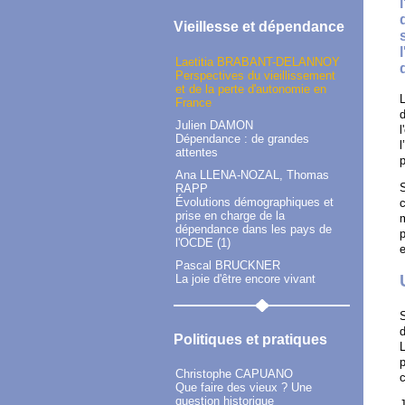
Vieillesse et dépendance
Laetitia BRABANT-DELANNOY
Perspectives du vieillissement
et de la perte d'autonomie en
L
France
d
Julien DAMON
l
Dépendance : de grandes
l
attentes
p
Ana LLENA-NOZAL, Thomas
S
RAPP
Évolutions démographiques et
c
prise en charge de la
m
dépendance dans les pays de
p
l'OCDE (1)
e
Pascal BRUCKNER
La joie d'être encore vivant
S
d
Politiques et pratiques
L
p
Christophe CAPUANO
Que faire des vieux ? Une
question historique
J