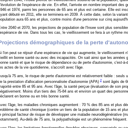
'évolution de l'espérance de vie. En effet, l'arrivée en nombre important des
946 et 1974, parmi les personnes de 65 ans et plus est certaine. Elle est ins
yant débuté en 2011, elle se terminera en 2039. À cette date, selon la variant
opulation aura 65 ans et plus, contre moins d'une personne sur cinq aujourd'h
ntre 2040 et 2070, les projections de population de l'Insee sont plus sensibl
'espérance de vie. Dans tous les cas, le vieillissement se fera à un rythme mo
Projections démographiques de la perte d'auton
i l'on peut se réjouir d'une espérance de vie qui augmente, le vieillissement 
ieillit en bonne santé ou avec des incapacités. On sait ainsi que les années 
onne santé et que le risque de dépendance ou de perte d'autonomie, c'est-à-di
es actes de la vie quotidienne, s'accroît avec l'âge.
usqu'à 75 ans, le risque de perte d'autonomie est relativement faible : seuls
2
e la prestation d'allocation personnalisée d'autonomie (APA)
sont âgés de 60
ajorité entre 85 et 95 ans. Avec l'âge, la santé perçue (évaluation de son pro
égativement. Moins d'un tiers des 75-84 ans et environ un quart des personn
éclarent en bonne ou en très bonne santé.
vec l'âge, les maladies chroniques augmentent : 70 % des 85 ans et plus décl
roblème de santé chronique (contre un tiers de la population de 15 ans et plu
e principal facteur de risque de développer une maladie neurodégénérative (m
notamment). Au-delà de 75 ans, la polypathologie est un phénomène fréquent.
vec l'âge, les limitations fonctionnelles (troubles physiques, sensoriels ou cog