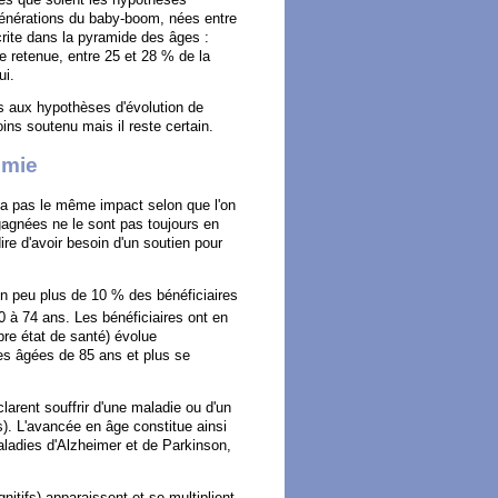
 générations du baby-boom, nées entre
crite dans la pyramide des âges :
e retenue, entre 25 et 28 % de la
ui.
es aux hypothèses d'évolution de
ins soutenu mais il reste certain.
omie
n'a pas le même impact selon que l'on
gagnées ne le sont pas toujours en
re d'avoir besoin d'un soutien pour
 un peu plus de 10 % des bénéficiaires
 à 74 ans. Les bénéficiaires ont en
pre état de santé) évolue
es âgées de 85 ans et plus se
arent souffrir d'une maladie ou d'un
s). L'avancée en âge constitue ainsi
aladies d'Alzheimer et de Parkinson,
nitifs) apparaissent et se multiplient.