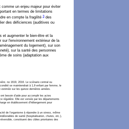
ît comme un enjeu majeur pour éviter
ortant en termes de limitations
3
dre en compte la fragilité
des
ier des déficiences (auditives ou
s et augmenter le bien-être et la
r sur l'environnement extérieur de la
t aménagement du logement), sur son
enneté), sur la santé des personnes
stème de soins (adaptation aux
ière,
no 1619, 2016. Le scénario central ou
écondité se maintiendrait à 1,9 enfant par femme, le
ce estimée sur les quinze dernières années.
ont besoin d'aide pour accomplir les actes
ance régulière. Elle est versée par les départements
 charge en établissement d'hébergement pour
pacité de l'organisme à répondre à un stress, même
ndésirables de santé (hospitalisation, chutes, etc.),
éversible, constituent des cibles prioritaires des