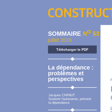
O
SOMMAIRE
N
53
juillet 2019
Télécharger le PDF
La dépendance :
problèmes et
perspectives
Jacques CHANUT
Soutenir l'autonomie, prévenir
la dépendance