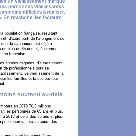
ies un vieillissement marqué
 des personnes vieillissantes
nmoins difficiles à réaliser,
re. En revanche, les facteurs
a population française, résultant,
et, d'autre part, de l'allongement de
, dont la dynamique est déjà à
 de plus de 65 ans et, également,
tion française.
ces années gagnées, d'autres seront
 et de professionnels pour se
tablissement. Le vieillissement de la
our les familles et la société tout
al.
 moins soutenu au-delà
omptera en 2070 76,5 millions
rait les personnes de 65 ans et plus.
 à 2013 et celui des 85 ans et plus,
a population variera au cours des
lles que soient les hypothèses