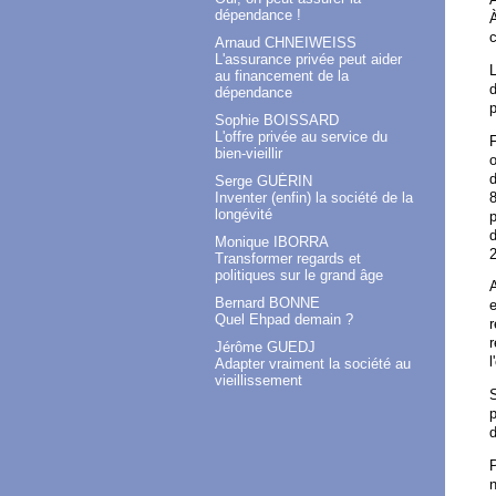
dépendance !
c
Arnaud CHNEIWEISS
L'assurance privée peut aider
L
au financement de la
dépendance
Sophie BOISSARD
L'offre privée au service du
F
bien-vieillir
o
d
Serge GUÉRIN
8
Inventer (enfin) la société de la
longévité
p
d
Monique IBORRA
Transformer regards et
politiques sur le grand âge
A
Bernard BONNE
e
Quel Ehpad demain ?
r
r
Jérôme GUEDJ
l
Adapter vraiment la société au
vieillissement
S
p
d
P
n