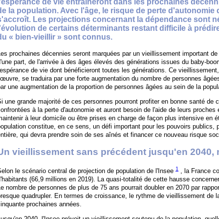
l'espérance de vie entraîneront dans les prochaines décenn
de la population. Avec l'âge, le risque de perte d'autonomie
s'accroît. Les projections concernant la dépendance sont néa
l'évolution de certains déterminants restant difficile à prédi
du « bien-vieillir » sont connus.
es prochaines décennies seront marquées par un vieillissement important de l
'une part, de l'arrivée à des âges élevés des générations issues du baby-boom 
'espérance de vie dont bénéficieront toutes les générations. Ce vieillissement
’œuvre, se traduira par une forte augmentation du nombre de personnes âgées
ar une augmentation de la proportion de personnes âgées au sein de la popula
i une grande majorité de ces personnes pourront profiter en bonne santé de 
onfrontées à la perte d'autonomie et auront besoin de l'aide de leurs proches
aintenir à leur domicile ou être prises en charge de façon plus intensive en é
opulation constitue, en ce sens, un défi important pour les pouvoirs publics, p
ntière, qui devra prendre soin de ses aînés et financer ce nouveau risque soci
Un vieillissement sans précédent jusqu'en 2040,
1
elon le scénario central de projection de population de l'Insee
, la France c
'habitants (66,9 millions en 2019). La quasi-totalité de cette hausse concerne
e nombre de personnes de plus de 75 ans pourrait doubler en 2070 par rapport
resque quadrupler. En termes de croissance, le rythme de vieillissement de l
cinquante prochaines années.
usqu'en 2040, l'Insee prévoit un vieillissement soutenu de la population, que