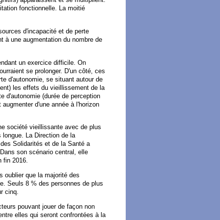
tion fonctionnelle. La moitié
sources d'incapacité et de perte
ent à une augmentation du nombre de
dant un exercice difficile. On
urraient se prolonger. D'un côté, ces
te d'autonomie, se situant autour de
t) les effets du vieillissement de la
te d'autonomie (durée de perception
it augmenter d'une année à l'horizon
e société vieillissante avec de plus
 longue. La Direction de la
 des Solidarités et de la Santé a
Dans son scénario central, elle
n fin 2016.
 oublier que la majorité des
mie. Seuls 8 % des personnes de plus
r cinq.
acteurs pouvant jouer de façon non
ntre elles qui seront confrontées à la