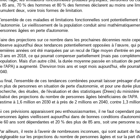
À 85 ans, 70 % des hommes et 80 % des femmes déclarent au moins une limita
umulent deux, voire trois formes de limitation.
'ensemble de ces maladies et limitations fonctionnelles sont potentiellement 
d'autonomie. Le vieillissement de la population conduit ainsi mathématiquem
personnes âgées en perte d'autonomie.
aire des projections sur ce nombre dans les prochaines décennies reste cepen
bserve aujourd'hui deux tendances potentiellement opposées à l’œuvre, qui po
ernières années ont été marquées par un recul de l'âge moyen d'entrée en per
3 ans en 2018, ce qui pourrait compenser partiellement (mais pas complètemen
opulation. Mais d'un autre côté, la durée moyenne passée en situation de per
e l'APA) a augmenté. D'environ trois ans et sept mois aujourd'hui, elle pourra
2040.
u final, l'ensemble de ces tendances combinées pourrait laisser présager d'un
n plus de personnes en situation de perte d'autonomie, et pour une durée plus
echerche, des études, de l'évaluation et des statistiques (Drees) du ministère
éalisé des projections du nombre de personnes âgées bénéficiaires de l'APA. 
'estime à 1,6 million en 2030 et à près de 2 millions en 2040, contre 1,3 millio
i ces prévisions apparaissent peu enthousiasmantes, il ne faut cependant pas
ersonnes âgées vieillissent aujourd'hui dans de bonnes conditions d'autono
e 60 ans sont dépendantes et 20 % des plus de 85 ans, soit une personne su
ar ailleurs, il reste à l'avenir de nombreuses inconnues, qui sont autant de f
égligeable sur les projections du nombre de personnes âgées et sur la part d'e