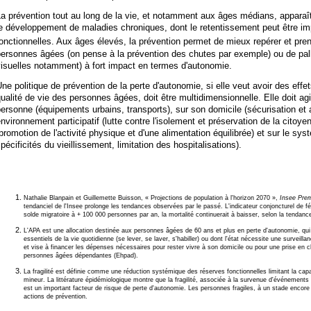
a prévention tout au long de la vie, et notamment aux âges médians, appara
e développement de maladies chroniques, dont le retentissement peut être imp
onctionnelles. Aux âges élevés, la prévention permet de mieux repérer et pren
ersonnes âgées (on pense à la prévention des chutes par exemple) ou de pall
isuelles notamment) à fort impact en termes d'autonomie.
ne politique de prévention de la perte d'autonomie, si elle veut avoir des effet
ualité de vie des personnes âgées, doit être multidimensionnelle. Elle doit agi
ersonne (équipements urbains, transports), sur son domicile (sécurisation e
nvironnement participatif (lutte contre l'isolement et préservation de la citoy
promotion de l'activité physique et d'une alimentation équilibrée) et sur le sy
pécificités du vieillissement, limitation des hospitalisations).
Nathalie Blanpain et Guillemette Buisson, « Projections de population à l'horizon 2070 »,
Insee Prem
tendanciel de l'Insee prolonge les tendances observées par le passé. L'indicateur conjoncturel de f
solde migratoire à + 100 000 personnes par an, la mortalité continuerait à baisser, selon la tendan
L'APA est une allocation destinée aux personnes âgées de 60 ans et plus en perte d'autonomie, qui 
essentiels de la vie quotidienne (se lever, se laver, s'habiller) ou dont l'état nécessite une surveill
et vise à financer les dépenses nécessaires pour rester vivre à son domicile ou pour une prise en
personnes âgées dépendantes (Ehpad).
La fragilité est définie comme une réduction systémique des réserves fonctionnelles limitant la ca
mineur. La littérature épidémiologique montre que la fragilité, associée à la survenue d'événements i
est un important facteur de risque de perte d'autonomie. Les personnes fragiles, à un stade encore r
actions de prévention.