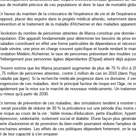
aux de mortalité précoce de ces populations et donc le taux de mortalité globa
n faveur du maintien de la croissance de l'espérance de vie et de l'espéranc
'opposé, placer des espoirs dans le progrès médical attendu, notamment dans 
révention et le traitement de la maladie d'Alzheimer et des maladies appare
'évolution du nombre de personnes atteintes de Mama constitue une donnée es
opulation. Elle apparaît fondamentale pour déterminer les besoins de prise 
aladies constituent en effet une forme particulière de dépendance et nécessite
tade sévère, une prise en charge souvent spécifique et lourde rendant le mai
ondation Médéric Alzheimer, le taux de personnes présentant des troubles co
'hébergement pour personnes âgées dépendantes (Ehpad) atteint déjà aujourd
'Inserm estime que les Mama pourraient augmenter de plus de 75 % d'ici à 20
,75 million de personnes atteintes, contre 1 million de cas en 2010 (dans l'hy
aladie par âges). Si la recherche médicale progresse dans ce domaine, il se
rogression de ces maladies, dont le principal facteur de risque est l'âge, ne 
apidement par la mise sur le marché de nouveaux médicaments. Un traitement c
u mieux qu'à partir de 2030.
En termes de prévention de ces maladies, des simulations tendent à montrer 
l serait possible de réduire de 30 % la prévalence sur une période d'au moins 
e risque au cours de la vie : faible niveau d'éducation, perte d'audition, hypert
épression, sédentarité, isolement social et diabète. D'une façon plus générale
erte d'autonomie et de promotion du bien-vieillir pourraient réduire l'ampleur 
rochaines années. Les effets de ces politiques dépendent fortement, on le s
t de leur capacité à s'en emparer.