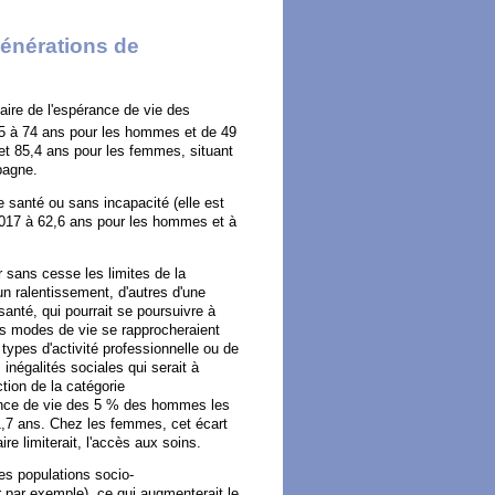
générations de
laire de l'espérance de vie des
45 à 74 ans pour les hommes et de 49
et 85,4 ans pour les femmes, situant
pagne.
 santé ou sans incapacité (elle est
 2017 à 62,6 ans pour les hommes et à
 sans cesse les limites de la
'un ralentissement, d'autres d'une
anté, qui pourrait se poursuivre à
es modes de vie se rapprocheraient
types d'activité professionnelle ou de
négalités sociales qui serait à
tion de la catégorie
rance de vie des 5 % des hommes les
71,7 ans. Chez les femmes, cet écart
ire limiterait, l'accès aux soins.
des populations socio-
 par exemple), ce qui augmenterait le