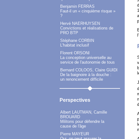
d
Benjamin FERRAS
1
Faut-il un « cinquième risque »
a
?
p
Hervé NAERHUYSEN
Convictions et réalisations de
E
PRO BTP
l
Stéphane CORBIN
L'habitat inclusif
Florent ORSONI
S
La conception universelle au
service de l'autonomie de tous
v
b
Bernard COLOOS, Claire GUIDI
l
De la baignoire à la douche :
un renoncement difficile
J
d
m
n
Perspectives
d
Albert LAUTMAN, Camille
A
BROUARD
p
Militons pour défendre la
l
cause de l'âge
Pierre MAYEUR
Oui, on peut assurer la
A