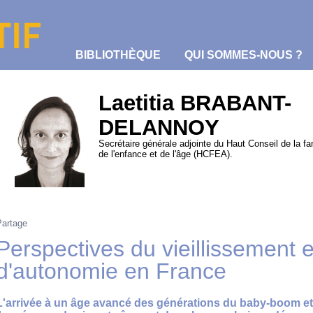
BIBLIOTHÈQUE
QUI SOMMES-NOUS ?
Laetitia BRABANT-
DELANNOY
Secrétaire générale adjointe du Haut Conseil de la fam
de l'enfance et de l'âge (HCFEA).
Partage
Perspectives du vieillissement e
d'autonomie en France
L'arrivée à un âge avancé des générations du baby-boom et