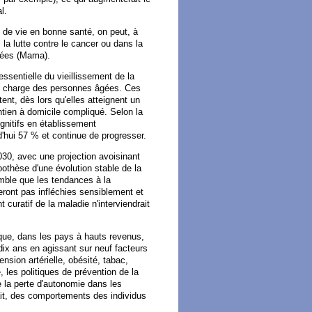
l.
e de vie en bonne santé, on peut, à
la lutte contre le cancer ou dans la
ntées (Mama).
sentielle du vieillissement de la
en charge des personnes âgées. Ces
nt, dès lors qu'elles atteignent un
ntien à domicile compliqué. Selon la
gnitifs en établissement
'hui 57 % et continue de progresser.
30, avec une projection avoisinant
pothèse d'une évolution stable de la
mble que les tendances à la
seront pas infléchies sensiblement et
uratif de la maladie n'interviendrait
que, dans les pays à hauts revenus,
dix ans en agissant sur neuf facteurs
ension artérielle, obésité, tabac,
, les politiques de prévention de la
de la perte d'autonomie dans les
ait, des comportements des individus