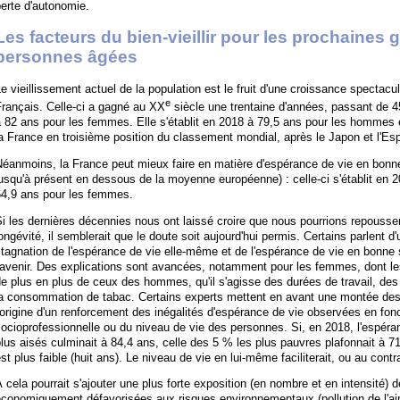
erte d'autonomie.
Les facteurs du bien-vieillir pour les prochaines 
personnes âgées
e vieillissement actuel de la population est le fruit d'une croissance spectacu
e
rançais. Celle-ci a gagné au XX
siècle une trentaine d'années, passant de 
 82 ans pour les femmes. Elle s'établit en 2018 à 79,5 ans pour les hommes 
a France en troisième position du classement mondial, après le Japon et l'Es
éanmoins, la France peut mieux faire en matière d'espérance de vie en bonne
usqu'à présent en dessous de la moyenne européenne) : celle-ci s'établit en
64,9 ans pour les femmes.
i les dernières décennies nous ont laissé croire que nous pourrions repousser
ongévité, il semblerait que le doute soit aujourd'hui permis. Certains parlent d
tagnation de l'espérance de vie elle-même et de l'espérance de vie en bonne s
'avenir. Des explications sont avancées, notamment pour les femmes, dont l
e plus en plus de ceux des hommes, qu'il s'agisse des durées de travail, des 
a consommation de tabac. Certains experts mettent en avant une montée des i
'origine d'un renforcement des inégalités d'espérance de vie observées en fonc
socioprofessionnelle ou du niveau de vie des personnes. Si, en 2018, l'espé
lus aisés culminait à 84,4 ans, celle des 5 % les plus pauvres plafonnait à 
st plus faible (huit ans). Le niveau de vie en lui-même faciliterait, ou au contra
 cela pourrait s'ajouter une plus forte exposition (en nombre et en intensité) 
conomiquement défavorisées aux risques environnementaux (pollution de l'air