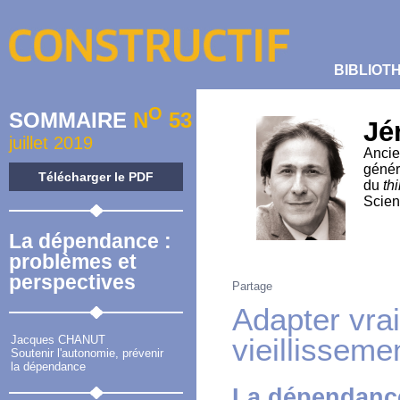
BIBLIOT
O
SOMMAIRE
N
53
Jé
juillet 2019
Ancie
génér
Télécharger le PDF
du
th
Scien
La dépendance :
problèmes et
perspectives
Partage
Adapter vra
vieillisseme
Jacques CHANUT
Soutenir l'autonomie, prévenir
la dépendance
La dépendance 