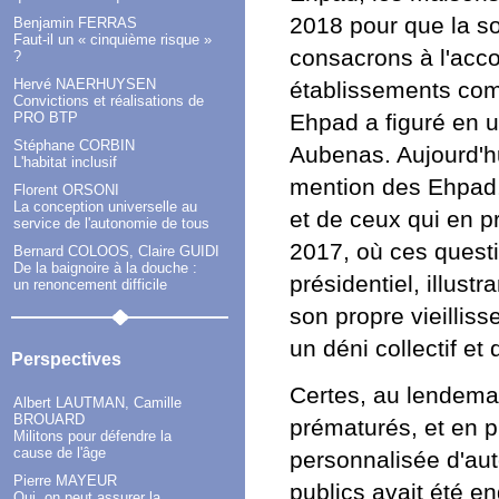
2018 pour que la so
Benjamin FERRAS
Faut-il un « cinquième risque »
consacrons à l'ac
?
Hervé NAERHUYSEN
établissements comm
Convictions et réalisations de
Ehpad a figuré en 
PRO BTP
Stéphane CORBIN
Aubenas. Aujourd'hui
L'habitat inclusif
mention des Ehpad,
Florent ORSONI
La conception universelle au
et de ceux qui en p
service de l'autonomie de tous
2017, où ces quest
Bernard COLOOS, Claire GUIDI
De la baignoire à la douche :
présidentiel, illust
un renoncement difficile
son propre vieillis
un déni collectif et
Perspectives
Certes, au lendema
Albert LAUTMAN, Camille
BROUARD
prématurés, et en p
Militons pour défendre la
cause de l'âge
personnalisée d'au
Pierre MAYEUR
publics avait été 
Oui, on peut assurer la