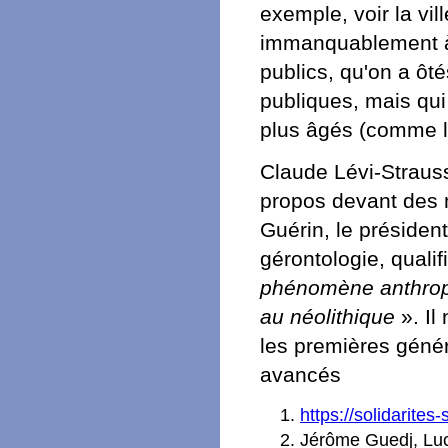
exemple, voir la vil
immanquablement à 
publics, qu'on a ôté
publiques, mais qui
plus âgés (comme le
Claude Lévi-Strauss
propos devant des m
Guérin, le président
gérontologie, qualif
phénomène anthropo
au néolithique
». Il
les premières géné
avancés
https://solidarite
Jérôme Guedj, Luc