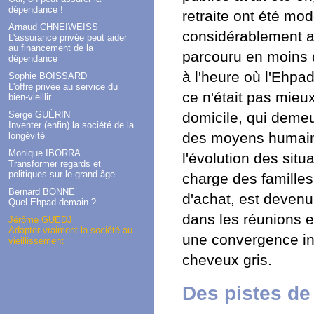
dépendance !
retraite ont été mo
Arnaud CHNEIWEISS
considérablement a
L'assurance privée peut aider
au financement de la
parcouru en moins d
dépendance
à l'heure où l'Ehpa
Sophie BOISSARD
L'offre privée au service du
ce n'était pas mieu
bien-vieillir
Serge GUÉRIN
domicile, qui demeu
Inventer (enfin) la société de la
des moyens humains
longévité
Monique IBORRA
l'évolution des sit
Transformer regards et
politiques sur le grand âge
charge des familles
Bernard BONNE
d'achat, est devenu
Quel Ehpad demain ?
dans les réunions e
Jérôme GUEDJ
Adapter vraiment la société au
une convergence ina
vieillissement
cheveux gris.
Des pistes de