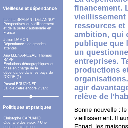
financement. L
Vieillesse et dépendance
vieillissement
Laetitia BRABANT-DELANNOY
ressources et 
Perspectives du vieillissement
et de la perte d'autonomie en
France
ambition, qui 
Julien DAMON
publique que 
Dépendance : de grandes
attentes
un questionne
Ana LLENA-NOZAL, Thomas
entreprises. T
RAPP
Évolutions démographiques et
productions et
prise en charge de la
dépendance dans les pays de
l'OCDE (1)
organisations.
Pascal BRUCKNER
agir davantage
La joie d'être encore vivant
relève de l'ha
Politiques et pratiques
Bonne nouvelle : le
vieillissement. Il 
Christophe CAPUANO
Que faire des vieux ? Une
Ehpad, les maisons 
question historique