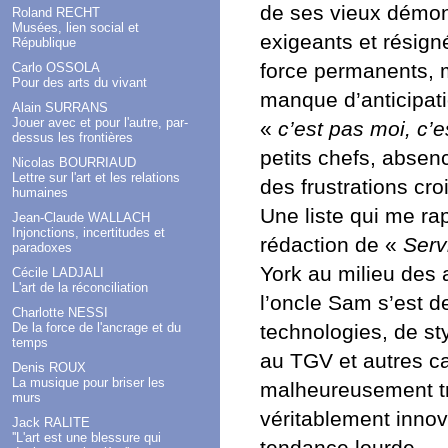
de ses vieux démons
Roland RECHT
Musées, lien social et
exigeants et résigné
République
force permanents, m
Carlo OSSOLA
Pour des arts du vivant
manque d’anticipat
Alain SURRANS
Jouer avec et pour l'autre, par-
«
c’est pas moi, c’es
dessus les frontières
petits chefs, abse
Nicolas BOURRIAUD
Lettre sur l'art et les relations
des frustrations cro
humaines
Une liste qui me rap
Jean-Claude WALLACH
Injonctions, incertitudes et
rédaction de «
Serv
paradoxes
York au milieu des 
Cécile LADJALI
L'art de la réconciliation
l’oncle Sam s’est d
Charlotte NESSI
De la force de l'ancrage et du
technologies, de st
temps
au TGV et autres ca
Denis ROUX
La musique pour briser les
malheureusement tro
murs
véritablement inno
Jack RALITE
''L'art est une blessure qui