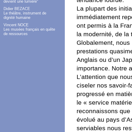
tendance lourde.
devient une lumière''
La plupart des init
Didier BEZACE
Le théâtre, instrument de
immédiatement repé
dignité humaine
ont permis à la Fra
Vincent NOCE
Les musées français en quête
la modernité, de la
de ressources
Globalement, nous b
prestations quasim
Anglais ou d’un Jap
importance. Notre a
L’attention que nou
ciseler nos savoir-f
progressé en matièr
le « service matéri
reconnaissons que l
évolué au pays d’As
serviables nous res