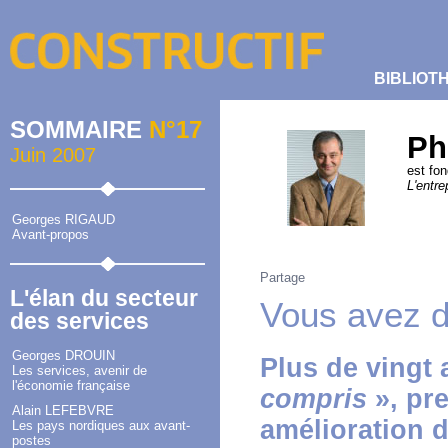
BIBLIOT
SOMMAIRE
N°17
Ph
Juin 2007
est fo
L'entre
Georges RIGAUD
Avant-propos
Partage
L'élan du secteur
Vous avez di
des services
Georges DROUIN
Plus de vingt 
Les services, avenir de
l'économie française
compris
», pr
Alain LEFEBVRE
amélioration d
Les pays nordiques aux avant-
postes