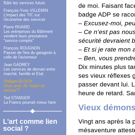
Bâtir les services futurs
de moi. Faisant fa
François-Yves VILLEMIN
badge ADP se racon
L'impact des TIC sur
l'économie des services
–
Excusez-moi, peut
Pierre RIVARD
–
Ce n’est pas nous
Les entreprises du Bâtiment
vendent leurs prestations
sécurité devraient 
''service compris''
François ROUGNON
–
Et si je rate mon 
Passer de l'ère du garagiste à
–
Ben, vous prendrez
celle de l'avionneur
Jean GADREY
Dix minutes plus tar
Les services de demain entre
marché, famille et Etat
ses vieux réflexes 
Philippe BLOCH
passer devant lui. 
Vous avez dit ''esprit de
service''?
heure de retard. S
Ted STANGER
La France pourrait mieux faire
Vieux démons
L'art comme lien
Vingt ans après la 
social ?
mésaventure attest