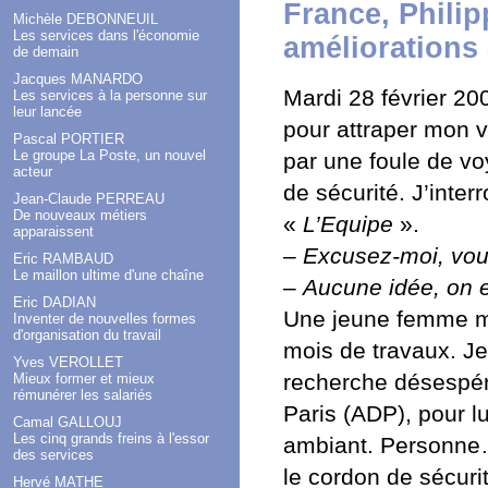
France, Philip
Michèle DEBONNEUIL
Les services dans l'économie
améliorations
de demain
Jacques MANARDO
Mardi 28 février 20
Les services à la personne sur
leur lancée
pour attraper mon v
Pascal PORTIER
Le groupe La Poste, un nouvel
par une foule de vo
acteur
de sécurité. J’inte
Jean-Claude PERREAU
De nouveaux métiers
«
L’Equipe
».
apparaissent
–
Excusez-moi, vous
Eric RAMBAUD
Le maillon ultime d'une chaîne
–
Aucune idée, on 
Eric DADIAN
Une jeune femme me 
Inventer de nouvelles formes
d'organisation du travail
mois de travaux. Je
Yves VEROLLET
recherche désespéré
Mieux former et mieux
rémunérer les salariés
Paris (ADP), pour l
Camal GALLOUJ
Les cinq grands freins à l'essor
ambiant. Personne…
des services
le cordon de sécurit
Hervé MATHE