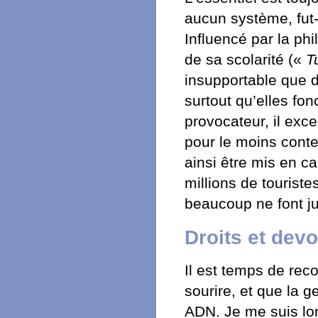
aucun système, fut-i
Influencé par la phi
de sa scolarité («
T
insupportable que d
surtout qu’elles fon
provocateur, il exc
pour le moins conte
ainsi être mis en c
millions de touriste
beaucoup ne font j
Droits et devo
Il est temps de rec
sourire, et que la ge
ADN. Je me suis lo