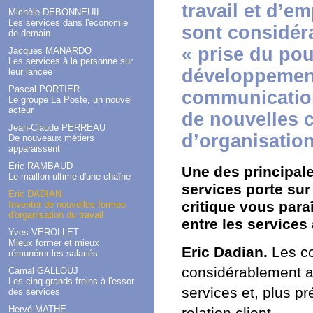
travail et d’e
Michèle DEBONNEUIL
Les services dans l'économie
sont considér
de demain
« prise du pou
Jacques MANARDO
Les services à la personne sur
développement
leur lancée
Pascal PORTIER
communication
Le groupe La Poste, un nouvel
acteur
de nouvelles 
Jean-Claude PERREAU
d’organisation
De nouveaux métiers
apparaissent
Eric RAMBAUD
Une des principale
Le maillon ultime d'une chaîne
services porte sur
Eric DADIAN
critique vous paraî
Inventer de nouvelles formes
d'organisation du travail
entre les services
Yves VEROLLET
Mieux former et mieux
Eric Dadian.
Les co
rémunérer les salariés
considérablement a
Camal GALLOUJ
Les cinq grands freins à l'essor
services et, plus p
des services
Hervé MATHE