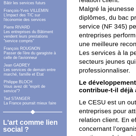
relation client.
Bâtir les services futurs
Malgré la jeunesse 
François-Yves VILLEMIN
L'impact des TIC sur
diplômes, du bac pro
l'économie des services
service (NF 345) pe
Pierre RIVARD
Les entreprises du Bâtiment
entreprises perform
vendent leurs prestations
''service compris''
une meilleure reco
François ROUGNON
Les services à la p
Passer de l'ère du garagiste à
celle de l'avionneur
secteurs jeunes qui
Jean GADREY
professionnaliser.
Les services de demain entre
marché, famille et Etat
Le développement 
Philippe BLOCH
Vous avez dit ''esprit de
contribue-t-il déjà
service''?
Ted STANGER
Le CESU est un outi
La France pourrait mieux faire
entreprises pour att
relation client. En e
L'art comme lien
concernant l’organi
social ?