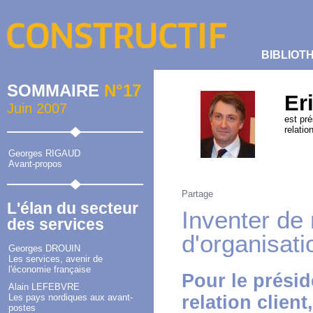
BIBLIOT
SOMMAIRE
N°17
Er
Juin 2007
est pré
relatio
Georges RIGAUD
Avant-propos
Partage
L'élan du secteur
Inventer de
des services
d'organisati
Georges DROUIN
Les services, avenir de
l'économie française
Pour le présid
Alain LEFEBVRE
Les pays nordiques aux avant-
relation clien
postes