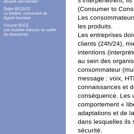
s’interpénètrent, ils
devient une lumière''
(Consumer to Consum
Didier BEZACE
Le théâtre, instrument de
Les consommateurs 
dignité humaine
les produits.
Vincent NOCE
Les musées français en quête
Les entreprises doi
de ressources
clients (24h/24), mi
intentions (interpr
au sein des organis
consommateur (multi
message : voix, HTM
connaissances et do
conséquence. Les u
comportement « lib
adaptations et de la
dans lesquelles il
sécurité.