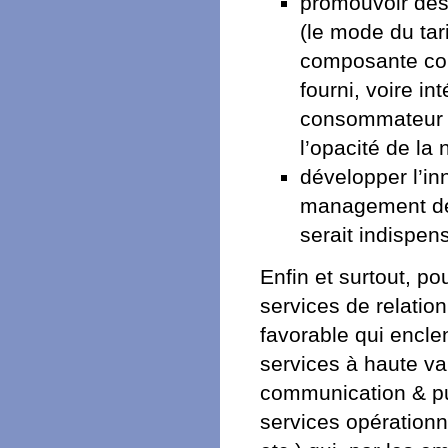
promouvoir des 
(le mode du tari
composante coû
fourni, voire in
consommateur d
l’opacité de l
développer l’in
management des
serait indispen
Enfin et surtout, p
services de relation
favorable qui encle
services à haute val
communication & pub
services opérationn