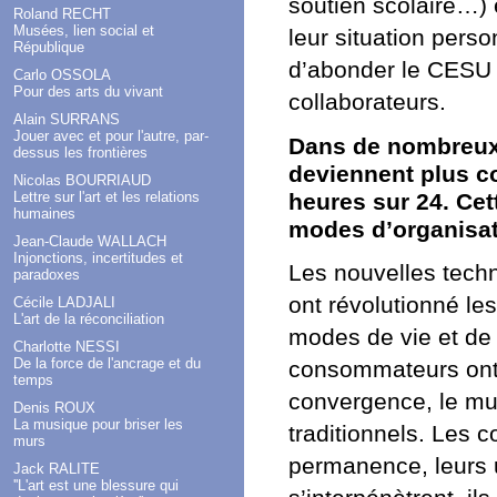
soutien scolaire…) 
Roland RECHT
Musées, lien social et
leur situation pers
République
d’abonder le CESU p
Carlo OSSOLA
Pour des arts du vivant
collaborateurs.
Alain SURRANS
Jouer avec et pour l'autre, par-
Dans de nombreux m
dessus les frontières
deviennent plus co
Nicolas BOURRIAUD
heures sur 24. Cet
Lettre sur l'art et les relations
humaines
modes d’organisati
Jean-Claude WALLACH
Injonctions, incertitudes et
Les nouvelles techn
paradoxes
ont révolutionné le
Cécile LADJALI
L'art de la réconciliation
modes de vie et de
Charlotte NESSI
De la force de l'ancrage et du
consommateurs ont pr
temps
convergence, le mul
Denis ROUX
La musique pour briser les
traditionnels. Les
murs
permanence, leurs u
Jack RALITE
''L'art est une blessure qui