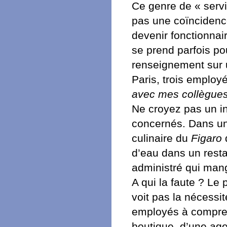
Ce genre de « servic
pas une coïncidenc
devenir fonctionnai
se prend parfois po
renseignement sur
Paris, trois employ
avec mes collègue
Ne croyez pas un in
concernés. Dans un 
culinaire du
Figaro
q
d’eau dans un resta
administré qui man
A qui la faute ? Le
voit pas la nécessit
employés à compren
boutique, d’une age