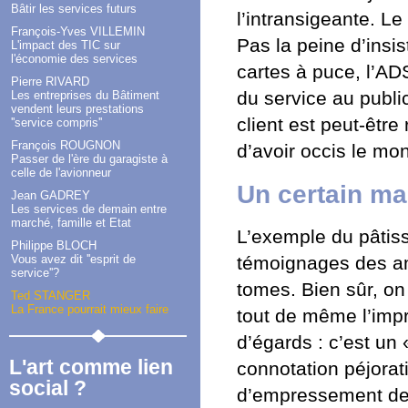
Bâtir les services futurs
l’intransigeante. Le
François-Yves VILLEMIN
Pas la peine d’insis
L'impact des TIC sur
l'économie des services
cartes à puce, l’AD
Pierre RIVARD
du service au publi
Les entreprises du Bâtiment
vendent leurs prestations
client est peut-être
''service compris''
François ROUGNON
d’avoir occis le mo
Passer de l'ère du garagiste à
celle de l'avionneur
Un certain m
Jean GADREY
Les services de demain entre
marché, famille et Etat
L’exemple du pâtissi
Philippe BLOCH
Vous avez dit ''esprit de
témoignages des ami
service''?
tomes. Bien sûr, on
Ted STANGER
La France pourrait mieux faire
tout de même l’impr
d’égards : c’est un
L'art comme lien
connotation péjora
social ?
d’empressement de 