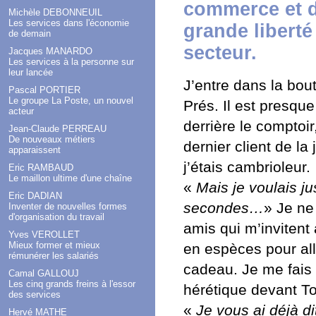
commerce et d
Michèle DEBONNEUIL
Les services dans l'économie
grande liberté
de demain
secteur.
Jacques MANARDO
Les services à la personne sur
leur lancée
J’entre dans la bou
Pascal PORTIER
Le groupe La Poste, un nouvel
Prés. Il est presqu
acteur
derrière le comptoir
Jean-Claude PERREAU
De nouveaux métiers
dernier client de la
apparaissent
j’étais cambrioleur.
Eric RAMBAUD
Le maillon ultime d'une chaîne
«
Mais je voulais ju
Eric DADIAN
secondes…
» Je ne
Inventer de nouvelles formes
d'organisation du travail
amis qui m’invitent
Yves VEROLLET
Mieux former et mieux
en espèces pour all
rémunérer les salariés
cadeau. Je me fais
Camal GALLOUJ
Les cinq grands freins à l'essor
hérétique devant 
des services
«
Je vous ai déjà 
Hervé MATHE