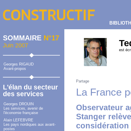
BIBLIOT
SOMMAIRE
N°17
Te
Juin 2007
est écr
Georges RIGAUD
Avant-propos
Partage
L'élan du secteur
La France po
des services
Georges DROUIN
Observateur ag
Les services, avenir de
l'économie française
Stanger relèv
Alain LEFEBVRE
considération 
Les pays nordiques aux avant-
postes