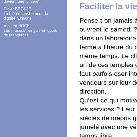
devient une lumière''
Faciliter la vi
Didier BEZACE
Le théâtre, instrument de
dignité humaine
Pense-t-on jamais à
Vincent NOCE
ouvrent le samedi ?
Les musées français en quête
de ressources
dans un laboratoire
ferme à l’heure du 
même temps. Le clien
un de ces temples d
faut parfois oser i
vendeurs sur leur d
direction.
Qu’est-ce qui motiv
les services ? Leur
siècles de mépris (p
jumelé avec une vé
temps libre.