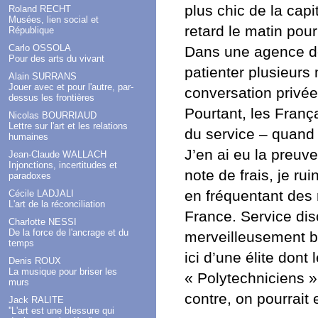
plus chic de la cap
Roland RECHT
Musées, lien social et
retard le matin pour
République
Carlo OSSOLA
Dans une agence de l
Pour des arts du vivant
patienter plusieurs
Alain SURRANS
Jouer avec et pour l'autre, par-
conversation privé
dessus les frontières
Pourtant, les Fran
Nicolas BOURRIAUD
Lettre sur l'art et les relations
du service – quand il
humaines
J’en ai eu la preuv
Jean-Claude WALLACH
Injonctions, incertitudes et
note de frais, je 
paradoxes
en fréquentant des 
Cécile LADJALI
L'art de la réconciliation
France. Service disc
Charlotte NESSI
De la force de l'ancrage et du
merveilleusement bi
temps
ici d’une élite don
Denis ROUX
La musique pour briser les
« Polytechniciens »
murs
contre, on pourrait 
Jack RALITE
''L'art est une blessure qui