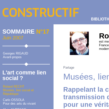
BIBLIOT
SOMMAIRE
N°17
Ro
Juin 2007
est mem
France 
modern
Georges RIGAUD
Avant-propos
Partage
L'art comme lien
Musées, lie
social ?
Roland RECHT
Rappelant la c
Musées, lien social et
République
transmission 
Carlo OSSOLA
pour une véri
Pour des arts du vivant