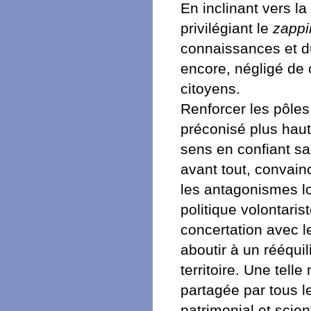
En inclinant vers la
privilégiant le
zappi
connaissances et du
encore, négligé d
citoyens.
Renforcer les pôles
préconisé plus haut,
sens en confiant sa
avant tout, convain
les antagonismes loc
politique volontari
concertation avec l
aboutir à un rééquil
territoire. Une tell
partagée par tous l
patrimonial et scien