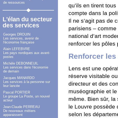
de ressources
qu’ils en tirent tous
compte dans la poli
L'élan du secteur
Il ne s’agit pas de 
des services
parisiens – comme 
Georges DROUIN
national d’art mod
Les services, avenir de
l'économie française
renforcer les pôles
Alain LEFEBVRE
Les pays nordiques aux avant-
Renforcer les
postes
Michèle DEBONNEUIL
Les services dans l'économie
Lens est une opéra
de demain
réserve visitable 
Jacques MANARDO
Les services à la personne sur
directeur et des co
leur lancée
muséographie et le 
Pascal PORTIER
Le groupe La Poste, un nouvel
même. Bien sûr, la 
acteur
le Louvre possède 
Jean-Claude PERREAU
De nouveaux métiers
selon les départeme
apparaissent