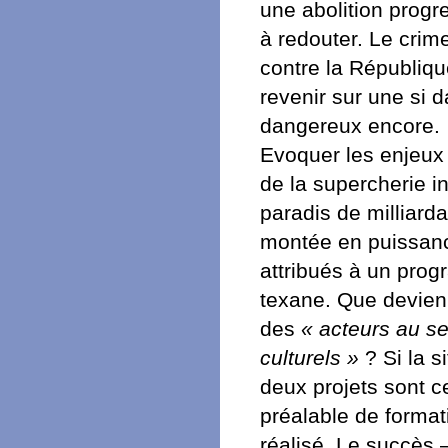
une abolition progre
à redouter. Le crim
contre la République
revenir sur une si d
dangereux encore.
Evoquer les enjeux 
de la supercherie in
paradis de milliarda
montée en puissance
attribués à un prog
texane. Que devienn
des
« acteurs au s
culturels »
? Si la s
deux projets sont ce
préalable de formati
réalisé. Le succès 