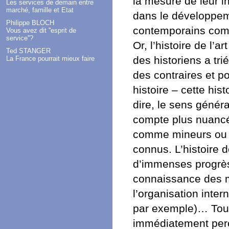
la mesure de leur i
Les services de demain entre
marché, famille et Etat
dans le développem
Philippe BLOCH
contemporains comm
Vous avez dit ''esprit de
service''?
Or, l’histoire de l’
Ted STANGER
des historiens a tri
La France pourrait mieux faire
des contraires et po
histoire – cette histo
dire, le sens généra
compte plus nuancée
comme mineurs ou r
connus. L’histoire d
d’immenses progrès
connaissance des 
l’organisation inte
par exemple)… Tout
immédiatement perce