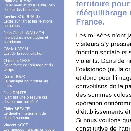
Alain SURRANS
territoire pou
Jouer avec et pour l'autre, par-
dessus les frontières
rééquilibrage d
Nicolas BOURRIAUD
France.
Lettre sur l'art et les relations
humaines
Jean-Claude WALLACH
Les musées n’ont ja
Injonctions, incertitudes et
paradoxes
visiteurs s’y presse
Cécile LADJALI
fonction sociale et 
L'art de la réconciliation
violents. Dans de n
Charlotte NESSI
De la force de l'ancrage et du
l’existence (ou la 
temps
et donc pour l’imag
Denis ROUX
La musique pour briser les
convoitises de la pa
murs
Jack RALITE
des sommes colossa
''L'art est une blessure qui
devient une lumière''
opération entièreme
Didier BEZACE
d’établissements ét
Le théâtre, instrument de
dignité humaine
Si nous voulons qu
Vincent NOCE
constitutive de l’at
Les musées français en quête