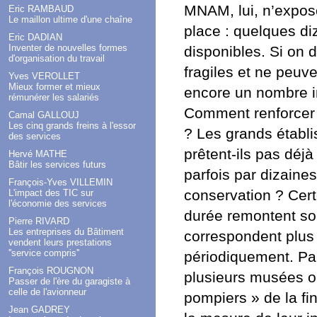
MNAM, lui, n’expose
Eric RAMBAUD
Le maillon ultime d'une chaîne
place : quelques di
Eric DADIAN
Inventer de nouvelles formes
disponibles. Si on d
d'organisation du travail
fragiles et ne peuv
Yves VEROLLET
Mieux former et mieux
encore un nombre i
rémunérer les salariés
Comment renforcer 
Camal GALLOUJ
Les cinq grands freins à l'essor
? Les grands établ
des services
prêtent-ils pas dé
Hervé MATHE
Bâtir les services futurs
parfois par dizaine
François-Yves VILLEMIN
conservation ? Cer
L'impact des TIC sur
l'économie des services
durée remontent so
Pierre RIVARD
Les entreprises du Bâtiment
correspondent plus a
vendent leurs prestations
''service compris''
périodiquement. Pa
François ROUGNON
plusieurs musées on
Passer de l'ère du garagiste à
celle de l'avionneur
pompiers » de la fin
Jean GADREY