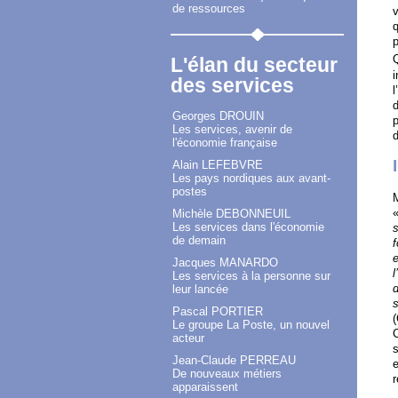
de ressources
v
q
p
Q
L'élan du secteur
i
des services
l
d
Georges DROUIN
Les services, avenir de
d
l'économie française
Alain LEFEBVRE
Les pays nordiques aux avant-
postes
M
«
Michèle DEBONNEUIL
Les services dans l'économie
s
de demain
f
e
Jacques MANARDO
l
Les services à la personne sur
d
leur lancée
s
Pascal PORTIER
(
Le groupe La Poste, un nouvel
C
acteur
s
Jean-Claude PERREAU
e
De nouveaux métiers
r
apparaissent