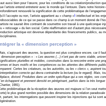
aut aussi bien pour l’œuvre, pour les conditions de sa création/production que
ue l’artiste entend entretenir avec le monde qui l’entoure. Dans notre histoire c
rofondément renouvelé la signification de cette problématique de l’engagemen
1
u’il l’accepte ou non, l’artiste appartient au « champ »
intellectuel et les e
ndissociables de ce qui se passe dans ce champ à un moment donné de l’histo
’artiste ne saurait être contraint de soumettre son travail à une quelconque injonc
u « retissage » du lien social. Cette réaffirmation est d’autant plus nécessair
production artistique est devenue dépendante des financements publics, au 
isciplinaires.
Intégrer la « dimension perception »
ais, s’agissant des œuvres, la question est plus complexe encore, car il faut
 dimension perception » : «
Les œuvres (…) n’ont pas de sens stable, universe
ignifications plurielles et mobiles, construites dans la rencontre entre une pro
ormes et leurs motifs et les compétences ou les attentes des différents public
mparent. Certes les créateurs, ou les autorités, ou les « clercs », aspirent to
’interprétation correcte qui devra contraindre la lecture (ou le regard). Mais, to
éplace, distord. Produites dans un ordre spécifique qui a ses règles, ses con
’en échappent et prennent densité en pérégrinant, parfois dans la très longue
Chartier, 1991).
ette problématique de la réception des œuvres est majeure si l’on veut mettr
orte) le plus grand nombre possible des dimensions de la relation paradoxale qu
t, partant, les interrogations que peuvent inspirer les injonctions qui lui sont 
égénération.