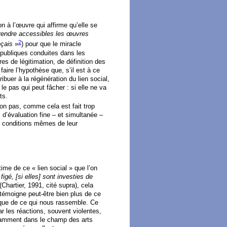
n à l’œuvre qui affirme qu’elle se
rendre accessibles les œuvres
2
nçais
»
) pour que le miracle
 publiques conduites dans les
res de légitimation, de définition des
aire l’hypothèse que, s’il est à ce
ibuer à la régénération du lien social,
le pas qui peut fâcher : si elle ne va
ts.
Non pas, comme cela est fait trop
d’évaluation fine – et simultanée –
s conditions mêmes de leur
ime de ce « lien social » que l’on
igé, [si elles] sont investies de
(Chartier, 1991, cité supra), cela
l témoigne peut-être bien plus de ce
s que de ce qui nous rassemble. Ce
ar les réactions, souvent violentes,
otamment dans le champ des arts