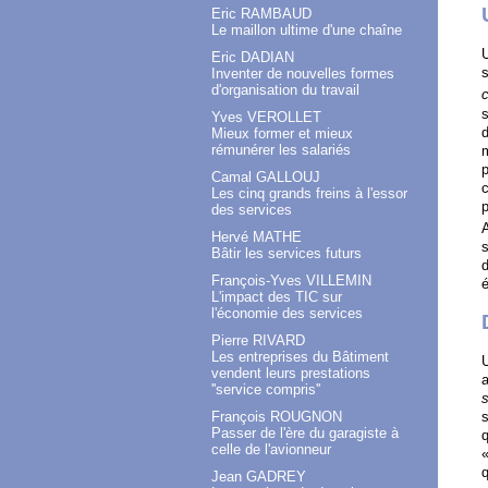
Eric RAMBAUD
Le maillon ultime d'une chaîne
U
Eric DADIAN
s
Inventer de nouvelles formes
d'organisation du travail
c
s
Yves VEROLLET
d
Mieux former et mieux
rémunérer les salariés
m
p
Camal GALLOUJ
c
Les cinq grands freins à l'essor
p
des services
A
Hervé MATHE
s
Bâtir les services futurs
d
François-Yves VILLEMIN
é
L'impact des TIC sur
l'économie des services
Pierre RIVARD
Les entreprises du Bâtiment
U
vendent leurs prestations
a
''service compris''
s
s
François ROUGNON
Passer de l'ère du garagiste à
q
celle de l'avionneur
«
q
Jean GADREY