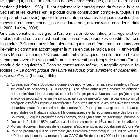
lastiques qui, du fait de certaines de ses caractéristiques, est peut-être plu
4
éactions (Heinich, 1998)
. Il est également la conséquence du fait que la rela
vec l’art et les œuvres est le produit d’une construction complexe, toujours in
eut pas être achevée), qui est le produit de puissantes logiques sociales (Bo
rocessus qui appartiennent, pour une large part, aux individus dans leurs dim
l. 2000, Lahire, 2004).
ans ces conditions, assigner à l’art la mission de contribuer à la régénération 
u plus profond de ce qui est peut-être l’un de ses paradoxes constitutifs :
ingularités ? On peut aussi formuler cette question différemment en nous appu
lle-même : comment accompagner la mise en cause radicale de l’« universalit
epuis Marcel Duchamp ? On peut enfin refuser la question elle-même et se de
du commun avec des singularités ou s’il ne serait pas temps de reconnaître
onstitué de singularités ? Dans sa construction même, la tragédie grecque fou
réponse : «
Le conflit produit de l’unité beaucoup plus sûrement et solidement
consensuelles
. » (Loraux, 1999).
Au sens que Pierre Bourdieu a donné à ce mot : « Les champs se présentent à l’a
structurés de positions (…) Un champ (…) se définit entre autres choses en définissa
qui sont irréductibles aux enjeux et aux intérêts propres à d’autres champs (on ne po
enjeux de géographe) et qui ne sont pas perçus de quelqu’un qui n’a pas été constru
catégorie d’intérêts implique l’indifférence à d’autres intérêts, à d’autres investisse
absurdes, insensés ou sublimes, désintéressés). Pour qu’un champ marche, il faut qu’i
le jeu, dotés de l’habitus impliquant la connaissance et la reconnaissance des lois im
Bourdieu, Quelques propriétés des champs, dans Questions de sociologie, éditions de
Décret du 21 juillet 1959 relatif aux attributions du ministre d’État, ministre des Affaires 
Mot qui, il convient toujours de le rappeler, n’appartient pas au vocabulaire d’André Ma
Pour ne prendre qu’un seul exemple (mais combien emblématique), il suffit de voir les 
« Présumés innocents » présentée au CAPC de Bordeaux en 2000 et les procédures jud