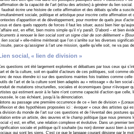
’affirmation de la capacité de l’art (et/ou des artistes) à générer du lien social.
l faudrait écrire une histoire de cette affirmation et des débats qu’elle a suscité
imultanément sociale, politique et artistique pour inscrire cette affirmation et
ontextes d’apparition et de développement, pour montrer de quels jeux d’acteu
ssus et dans quels rapports de forces il faut les situer, aussi bien hier qu’aujo
’affaire est, en effet, bien moins simple qu’il n’y paraît. D’abord – et bien 
écurrents à renouer le lien social sont un signe clair de son délitement
» (Bouv
«
lien social
» elle-même mériterait que l’on s’arrête sur les diverses significati
nsuite, parce qu’assigner à l’art une mission, quelle qu’elle soit, ne va pas d
Lien social, « lien de division »
es questions ont été largement explorées et débattues par tous ceux qui s’in
’art et de la culture, soit en qualité d’acteurs de ces politiques, soit comme o
onc de nous étendre ici sur des questions maintes fois traitées comme celle 
utils de l’art et de la culture sont bien adaptés au « retissage » du lien social
roduit de mutations structurelles, sociales et économiques (pour n’évoquer qu
rtistes qui estiment avoir à le faire n’ont comme capacité d’action que celle, 
oussée, le cas échéant, jusqu’à la dénonciation.
otons au passage une première occurrence de ce « lien de division » (Loraux,
éflexion et des hypothèses proposées ici : évoquer « ceux des artistes qui es
a division du monde de l’art sur ces questions et de l’éventail des postures q
elation entre un artiste, des œuvres et le champ politique (que nous prenons le
ocial ») est, en effet, une relation complexe et évolutive. Dans un premier temp
ignification sociale et politique qu’il souhaite (ou non) donner aussi bien à son
ociaux qui sont les siens. C’est ce que le langage courant désigne par le mo