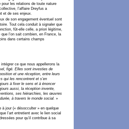
 pour les relations de toute nature
ollective, l’affaire Dreyfus a
t et de ses enjeux.
njeux de son engagement éventuel sont
ire. Tout cela conduit à signaler que
tion, fût-elle celle, a priori légitime,
e que l’on sait combien, en France, la
moins dans certains champs
 intégrer ce que nous appellerons la
l, figé. Elles sont investies de
position et une réception, entre leurs
s qui les rencontrent et s’en
ujours à fixer le sens et à énoncer
ujours aussi, la réception invente,
ventions, ses hiérarchies, les œuvres
 durée, à travers le monde social.
»
e à jour (« désocculter » en quelque
e l’art entretient avec le lien social
adressées pour qu’il contribue à sa