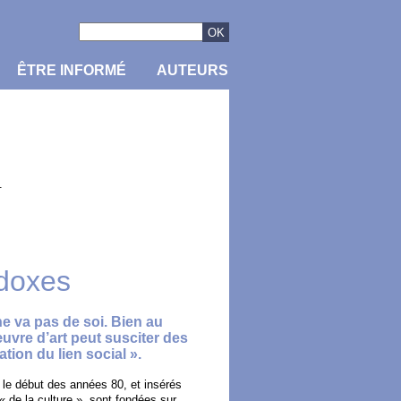
ÊTRE INFORMÉ
AUTEURS
.
adoxes
ne va pas de soi. Bien au
l’œuvre d’art peut susciter des
tion du lien social ».
le début des années 80, et insérés
 « de la culture », sont fondées sur