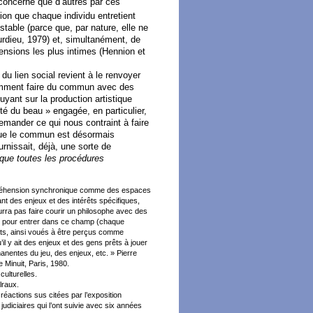
s concerné que d’autres par ces
tion que chaque individu entretient
stable (parce que, par nature, elle ne
urdieu, 1979) et, simultanément, de
ensions les plus intimes (Hennion et
du lien social revient à le renvoyer
 comment faire du commun avec des
yant sur la production artistique
é du beau » engagée, en particulier,
mander ce qui nous contraint à faire
 que le commun est désormais
rnissait, déjà, une sorte de
 que toutes les procédures
ppréhension synchronique comme des espaces
nt des enjeux et des intérêts spécifiques,
urra pas faire courir un philosophe avec des
it pour entrer dans ce champ (chaque
ments, ainsi voués à être perçus comme
l y ait des enjeux et des gens prêts à jouer
manentes du jeu, des enjeux, etc. » Pierre
 Minuit, Paris, 1980.
culturelles.
lraux.
réactions sus citées par l’exposition
iciaires qui l’ont suivie avec six années