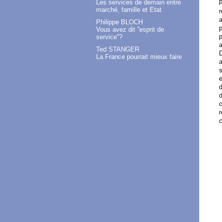
p
Les services de demain entre
marché, famille et Etat
r
a
Philippe BLOCH
p
Vous avez dit ''esprit de
p
service''?
a
Ted STANGER
D
La France pourrait mieux faire
a
s
e
d
c