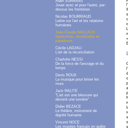
Alain SURRANS
l
Jouer avec et pour l'autre, par-
dessus les frontières
I
s
Nicolas BOURRIAUD
c
Lettre sur l'art et les relations
i
humaines
L
Jean-Claude WALLACH
r
Injonctions, incertitudes et
paradoxes
E
Cécile LADJALI
L'art de la réconciliation
Charlotte NESSI
De la force de l'ancrage et du
C
temps
l
d
Denis ROUX
o
La musique pour briser les
p
murs
a
Jack RALITE
p
''L'art est une blessure qui
N
devient une lumière''
r
Didier BEZACE
l
Le théâtre, instrument de
r
dignité humaine
s
s
Vincent NOCE
Les musées français en quête
s