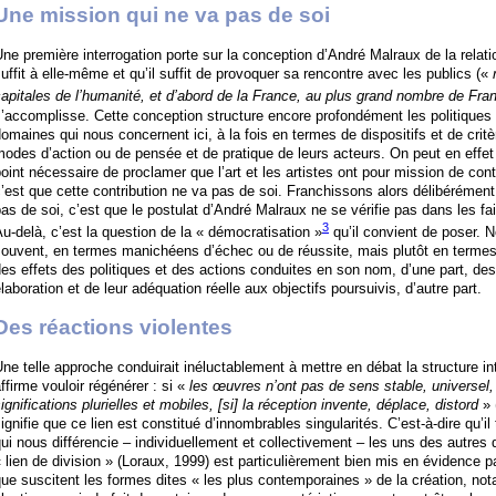
Une mission qui ne va pas de soi
ne première interrogation porte sur la conception d’André Malraux de la relatio
uffit à elle-même et qu’il suffit de provoquer sa rencontre avec les publics («
apitales de l’humanité, et d’abord de la France, au plus grand nombre de Fra
’accomplisse. Cette conception structure encore profondément les politiques
omaines qui nous concernent ici, à la fois en termes de dispositifs et de critè
odes d’action ou de pensée et de pratique de leurs acteurs. On peut en effet f
oint nécessaire de proclamer que l’art et les artistes ont pour mission de contr
’est que cette contribution ne va pas de soi. Franchissons alors délibérément 
as de soi, c’est que le postulat d’André Malraux ne se vérifie pas dans les fai
3
u-delà, c’est la question de la « démocratisation »
qu’il convient de poser. 
ouvent, en termes manichéens d’échec ou de réussite, mais plutôt en termes 
es effets des politiques et des actions conduites en son nom, d’une part, de
laboration et de leur adéquation réelle aux objectifs poursuivis, d’autre part.
Des réactions violentes
ne telle approche conduirait inéluctablement à mettre en débat la structure int
ffirme vouloir régénérer : si «
les œuvres n’ont pas de sens stable, universel, f
ignifications plurielles et mobiles, [si] la réception invente, déplace, distord
» 
ignifie que ce lien est constitué d’innombrables singularités. C’est-à-dire qu’i
ui nous différencie – individuellement et collectivement – les uns des autre
 lien de division » (Loraux, 1999) est particulièrement bien mis en évidence p
ue suscitent les formes dites « les plus contemporaines » de la création, n