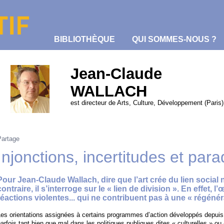
BIBLIOTHÈQUE
QUI SOMMES-NOUS ?
Jean-Claude
WALLACH
est directeur de Arts, Culture, Développement (Paris)
Partage
Injonctions, incertitudes et par
Pour Jean-Claude Wallach, dire que l’art crée du lien social 
contraire, il s’interroge sur le « lien de division ». En effet, 
réactions violentes... qui ne contribuent pas à une « régénéra
es orientations assignées à certains programmes d’action développés depuis 
arfois tant bien que mal dans les politiques publiques dites « culturelles » ou