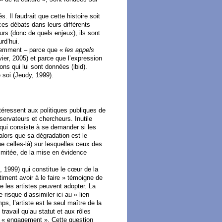
s. Il faudrait que cette histoire soit
 ces débats dans leurs différents
rs (donc de quels enjeux), ils sont
urd’hui.
évidemment – parce que «
les appels
ier, 2005) et parce que l’expression
ons qui lui sont données (ibid).
e soi (Jeudy, 1999).
téressent aux politiques publiques de
bservateurs et chercheurs. Inutile
qui consiste à se demander si les
 alors que sa dégradation est le
e celles-là) sur lesquelles ceux des
limitée, de la mise en évidence
 1999) qui constitue le cœur de la
timent avoir à le faire » témoigne de
ue les artistes peuvent adopter. La
 risque d’assimiler ici au « lien
s, l’artiste est le seul maître de la
 travail qu’au statut et aux rôles
t « engagement ». Cette question