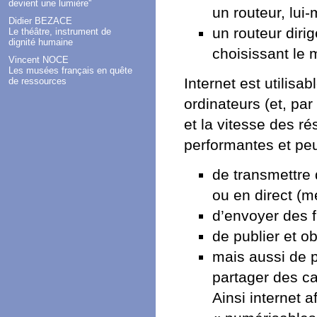
devient une lumière''
un routeur, lui
Didier BEZACE
un routeur diri
Le théâtre, instrument de
dignité humaine
choisissant le 
Vincent NOCE
Les musées français en quête
Internet est utilis
de ressources
ordinateurs (et, pa
et la vitesse des ré
performantes et peu
de transmettre 
ou en direct (m
d’envoyer des f
de publier et ob
mais aussi de 
partager des c
Ainsi internet a