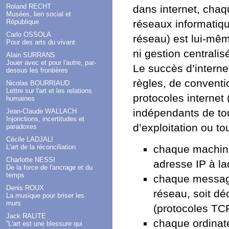
Roland RECHT
dans internet, chaq
Musées, lien social et
République
réseaux informatiqu
Carlo OSSOLA
réseau) est lui-mêm
Pour des arts du vivant
ni gestion centralis
Alain SURRANS
Jouer avec et pour l'autre, par-
Le succès d’intern
dessus les frontières
règles, de conventi
Nicolas BOURRIAUD
Lettre sur l'art et les relations
protocoles interne
humaines
indépendants de tou
Jean-Claude WALLACH
Injonctions, incertitudes et
d’exploitation ou tou
paradoxes
Cécile LADJALI
L'art de la réconciliation
chaque machine
Charlotte NESSI
adresse IP à la
De la force de l'ancrage et du
temps
chaque message
Denis ROUX
réseau, soit d
La musique pour briser les
murs
(protocoles TC
Jack RALITE
chaque ordinate
''L'art est une blessure qui