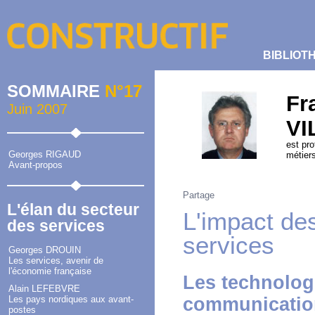
BIBLIOT
SOMMAIRE
N°17
Fr
Juin 2007
VI
est pro
Georges RIGAUD
métier
Avant-propos
Partage
L'élan du secteur
L'impact de
des services
services
Georges DROUIN
Les services, avenir de
l'économie française
Les technologi
Alain LEFEBVRE
Les pays nordiques aux avant-
communication
postes