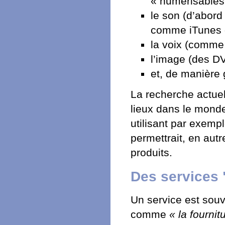
« numérisables 
le son (d’abord 
comme iTunes d
la voix (comme 
l’image (des DVD
et, de manière 
La recherche actuel
lieux dans le monde
utilisant par exemp
permettrait, en autr
produits.
Des services
Un service est souve
comme
« la fourni