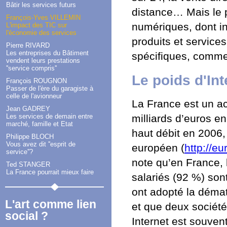
Bâtir les services futurs
distance… Mais le pr
François-Yves VILLEMIN
numériques, dont int
L'impact des TIC sur
l'économie des services
produits et service
Pierre RIVARD
Les entreprises du Bâtiment
spécifiques, comme 
vendent leurs prestations
''service compris''
Le poids d'Int
François ROUGNON
Passer de l'ère du garagiste à
celle de l'avionneur
La France est un a
Jean GADREY
Les services de demain entre
milliards d’euros e
marché, famille et Etat
haut débit en 2006,
Philippe BLOCH
Vous avez dit ''esprit de
européen (
http://e
service''?
note qu’en France, 
Ted STANGER
La France pourrait mieux faire
salariés (92 %) son
ont adopté la démat
L'art comme lien
et que deux sociétés
social ?
Internet est souven