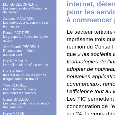
internet, dét
Michèle DEBONNEUIL
Les services dans l'économie
pour les servi
de demain
à commencer p
Jacques MANARDO
Les services à la personne sur
leur lancée
Le secteur tertiaire
Pascal PORTIER
Le groupe La Poste, un nouvel
représente trois qu
acteur
réunion du Conseil 
Jean-Claude PERREAU
De nouveaux métiers
que
« les sociétés 
apparaissent
technologies de l’i
Eric RAMBAUD
Le maillon ultime d'une chaîne
adopter de nouvea
Eric DADIAN
Inventer de nouvelles formes
nouvelles applicati
d'organisation du travail
commerciaux, renforc
Yves VEROLLET
Mieux former et mieux
l’efficience tout au
rémunérer les salariés
Les TIC permettent
Camal GALLOUJ
Les cinq grands freins à l'essor
concentration de l
des services
sur 24, la vente dire
Hervé MATHE