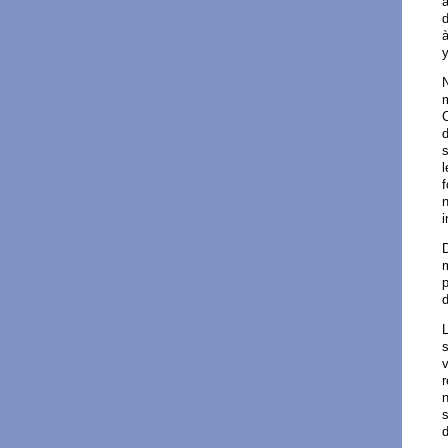
à
d
à
y
N
m
C
d
s
l
f
n
i
p
L
s
v
r
n
s