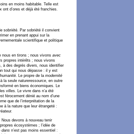
oins en moins habitable. Telle est
x ont d’ores et déjà été franchies.
 sobriété. Par sobriété il convient
rimer en prenant appui sur la
ernementale scientifique et politique
ue nous en tirons ; nous vivons
avec
s propres intérêts ; nous vivons
 à des degrés divers, nous identifier
n tout qui nous dépasse : il y est
e humanité. Le propre de la
modernité
 à la seule natureressource, en outre
ransformé en biens économiques. Le
s villes. Le vivre dans n’a été
 est férocement dénié au nom d’une
rne que de l’interprétation de la
à la nature que leur étrangeté :
éateur.
és. Nous devons à nouveau tenir
 propres écosystèmes ; l’idée de
e
dans
n’est pas moins essentiel :