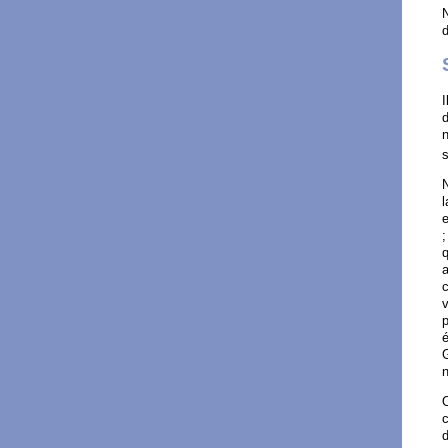
N
d
I
d
n
s
l
;
q
a
c
v
p
é
G
n
O
c
d