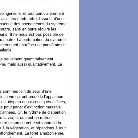
géoingénierie, et tout particulièrement
insi les effets refroidissants d’une
intrinsèque des phénomènes du système
soufre, sans en outre réduire les
éans. Il ne nous est pas possible de
du soufre. La perturbation du système
irectement entraîné une pandémie de
aladie.
s seulement quantitativement
bone, mais aussi qualitativement. La
us sommes loin du seuil d’une
 la vie qui ont précédé l’apparition
ont disparu depuis quelques siècles,
s pour parler d’extinction massive.
d’années. Or, le rythme de disparition
 la vie, et ce sont un million
tre raison de cette situation de la
 à la végétation, et répandons à tour
effondrement. La forêt amazonienne,