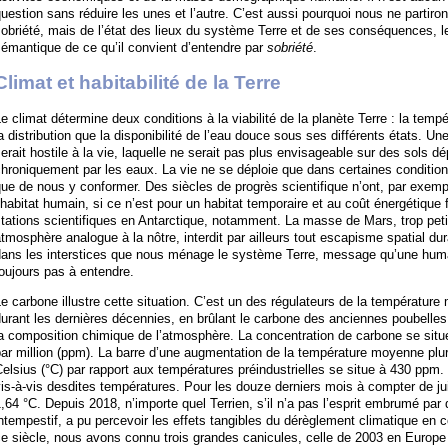
uestion sans réduire les unes et l’autre. C’est aussi pourquoi nous ne partiron
obriété, mais de l’état des lieux du système Terre et de ses conséquences, l
émantique de ce qu’il convient d’entendre par
sobriété
.
Climat et habitabilité de la Terre
e climat détermine deux conditions à la viabilité de la planète Terre : la tem
a distribution que la disponibilité de l’eau douce sous ses différents états. Un
erait hostile à la vie, laquelle ne serait pas plus envisageable sur des sols 
hroniquement par les eaux. La vie ne se déploie que dans certaines condition
ue de nous y conformer. Des siècles de progrès scientifique n’ont, par exempl
’habitat humain, si ce n’est pour un habitat temporaire et au coût énergétique
tations scientifiques en Antarctique, notamment. La masse de Mars, trop petit
tmosphère analogue à la nôtre, interdit par ailleurs tout escapisme spatial d
ans les interstices que nous ménage le système Terre, message qu’une humani
oujours pas à entendre.
e carbone illustre cette situation. C’est un des régulateurs de la températur
urant les dernières décennies, en brûlant le carbone des anciennes poubelle
a composition chimique de l’atmosphère. La concentration de carbone se situ
ar million (ppm). La barre d’une augmentation de la température moyenne plur
elsius (°C) par rapport aux températures préindustrielles se situe à 430 ppm.
is-à-vis desdites températures. Pour les douze derniers mois à compter de jui
,64 °C. Depuis 2018, n’importe quel Terrien, s’il n’a pas l’esprit embrumé p
ntempestif, a pu percevoir les effets tangibles du dérèglement climatique en 
e siècle, nous avons connu trois grandes canicules, celle de 2003 en Europe 