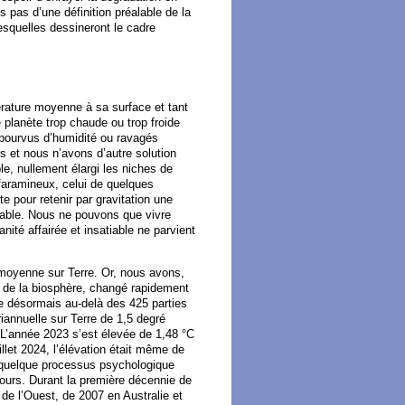
s pas d’une définition préalable de la
esquelles dessineront le cadre
pérature moyenne à sa surface et tant
e planète trop chaude ou trop froide
dépourvus d’humidité ou ravagés
s et nous n’avons d’autre solution
e, nullement élargi les niches de
 faramineux, celui de quelques
e pour retenir par gravitation une
urable. Nous ne pouvons que vivre
té affairée et insatiable ne parvient
e moyenne sur Terre. Or, nous avons,
s de la biosphère, changé rapidement
e désormais au-delà des 425 parties
iannuelle sur Terre de 1,5 degré
 L’année 2023 s’est élevée de 1,48 °C
llet 2024, l’élévation était même de
ar quelque processus psychologique
cours. Durant la première décennie de
de l’Ouest, de 2007 en Australie et