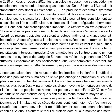
de 2010 en Russie. Depuis 2018, les canicules ne cessent de se succéder, n
ccasionnant des records absolus quasi continus. De la Sibérie à l’Australie, l
empératures avoisinant ou excédant 50 °C se produisent désormais systématiq
hénomènes rarissimes. Le bilan sanitaire estival des canicules en Europe, en
a chaleur sèche s’ajoute la chaleur humide. Elle pourrait très sensiblement accr
uisqu’elle est liée à la difficulté ou à l’impossibilité de la régulation thermiqu
ueur. Dans son livre d’anticipation climatique,
Le Ministère du futur
(publié en
obinson n’hésite pas à évoquer un bilan de vingt millions d’âmes en un seul é
’abord les régions tropicales qui seront affectées, même si la France pourrait
hénomène. À quoi s’ajoute la litanie des autres événements extrêmes : les in
usqu’aux mégafeux, les inondations hors normes déstructurant les sols, susc
eul orage, les dérochements et autres glissements de terrain dus soit à la fon
récipitations intenses, l’irrégularité de la météo lors de l’entrée dans le prin
ornades, les cyclones de catégorie 5, avec des rafales au plancher de 200 km/h
erritoires. L’ensemble de ces phénomènes, que vient compléter la déstabilisa
aune, converge vers un affaiblissement progressif de nos capacités mondiales
oncernant l’altération et la réduction de l’habitabilité de la planète, il suffit de 
lobe des populations humaines : elle n’a pas changé en proportion au cours de 
ptes à recevoir un habitat permanent. Ce sont les zones chaudes des aires t
ont les plus peuplées. À partir toutefois d’une moyenne territoriale annuelle 
t il n’est plus de peuplement humain, et peu de vie, au-delà de 30 °C, et mêm
as difficile de comprendre ce que signifiera un réchauffement moyen de 2 °C e
montée des événements extrêmes évoqués et par la chaleur humide, qui affe
iedmont de l’Himalaya et les côtes du sous-continent indien. Ce n’est rien d
a planète qui pourrait devenir soit très difficilement, soit totalement inhabitab
écennies. À quoi s’ajoutent le recul du trait de côte dû à la montée des mer