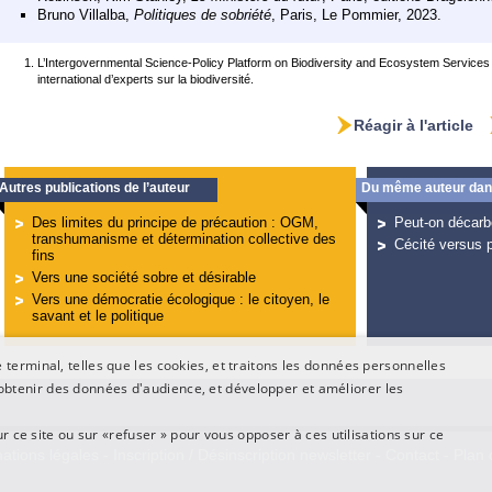
Bruno Villalba,
Politiques de sobriété
, Paris, Le Pommier, 2023.
L’Intergovernmental Science-Policy Platform on Biodiversity and Ecosystem Services 
international d’experts sur la biodiversité.
Réagir à l'article
Autres publications de l’auteur
Du même auteur dans
Des limites du principe de précaution : OGM,
Peut-on décarb
transhumanisme et détermination collective des
Cécité versus 
fins
Vers une société sobre et désirable
Vers une démocratie écologique : le citoyen, le
savant et le politique
terminal, telles que les cookies, et traitons les données personnelles
btenir des données d'audience, et développer et améliorer les
ur ce site ou sur «refuser » pour vous opposer à ces utilisations sur ce
ations légales
-
Inscription / Désinscription newsletter
-
Contact
-
Plan 