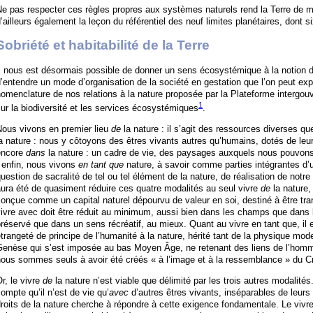
e pas respecter ces règles propres aux systèmes naturels rend la Terre de m
’ailleurs également la leçon du référentiel des neuf limites planétaires, dont si
Sobriété et habitabilité de la Terre
l nous est désormais possible de donner un sens écosystémique à la notion de
’entendre un mode d’organisation de la société en gestation que l’on peut exp
omenclature de nos relations à la nature proposée par la Plateforme intergouv
1
ur la biodiversité et les services écosystémiques
.
Nous vivons en premier lieu
de
la nature : il s’agit des ressources diverses q
a nature : nous y côtoyons des êtres vivants autres qu’humains, dotés de leur
encore
dans
la nature : un cadre de vie, des paysages auxquels nous pouvons,
 enfin, nous vivons
en tant que
nature, à savoir comme parties intégrantes d’u
uestion de sacralité de tel ou tel élément de la nature, de réalisation de notr
ura été de quasiment réduire ces quatre modalités au seul vivre
de
la nature,
onçue comme un capital naturel dépourvu de valeur en soi, destiné à être t
ivre avec doit être réduit au minimum, aussi bien dans les champs que dans le
réservé que dans un sens récréatif, au mieux. Quant au vivre en tant que, il
trangeté de principe de l’humanité à la nature, hérité tant de la physique mode
enèse qui s’est imposée au bas Moyen Âge, ne retenant des liens de l’homme 
ous sommes seuls à avoir été créés « à l’image et à la ressemblance » du Cr
r, le vivre
de
la nature n’est viable que délimité par les trois autres modalit
ompte qu’il n’est de vie qu’
avec
d’autres êtres vivants, inséparables de leurs
roits de la nature cherche à répondre à cette exigence fondamentale. Le vivr