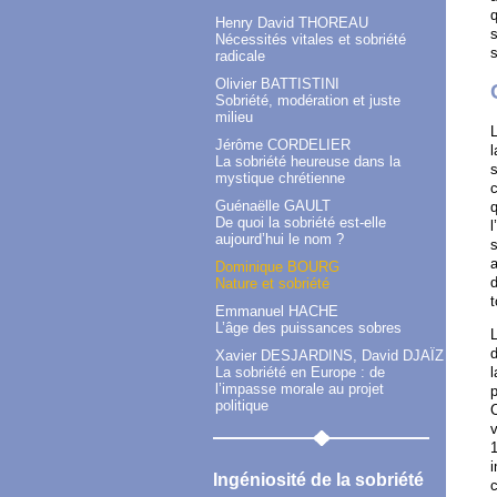
q
Henry David THOREAU
s
Nécessités vitales et sobriété
s
radicale
Olivier BATTISTINI
Sobriété, modération et juste
milieu
L
Jérôme CORDELIER
l
La sobriété heureuse dans la
s
mystique chrétienne
c
Guénaëlle GAULT
q
De quoi la sobriété est-elle
l
aujourd’hui le nom ?
s
a
Dominique BOURG
d
Nature et sobriété
t
Emmanuel HACHE
L’âge des puissances sobres
L
d
Xavier DESJARDINS, David DJAÏZ
La sobriété en Europe : de
l
l’impasse morale au projet
p
politique
C
v
1
i
Ingéniosité de la sobriété
c