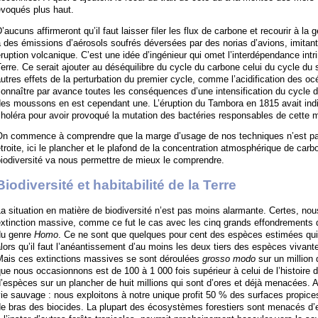
évoqués plus haut.
’aucuns affirmeront qu’il faut laisser filer les flux de carbone et recourir à la 
 des émissions d’aérosols soufrés déversées par des norias d’avions, imitant a
ruption volcanique. C’est une idée d’ingénieur qui omet l’interdépendance 
erre. Ce serait ajouter au déséquilibre du cycle du carbone celui du cycle du 
utres effets de la perturbation du premier cycle, comme l’acidification des oc
onnaître par avance toutes les conséquences d’une intensification du cycle 
des moussons en est cependant une. L’éruption du Tambora en 1815 avait ind
holéra pour avoir provoqué la mutation des bactéries responsables de cette m
On commence à comprendre que la marge d’usage de nos techniques n’est pa
troite, ici le plancher et le plafond de la concentration atmosphérique de car
iodiversité va nous permettre de mieux le comprendre.
Biodiversité et habitabilité de la Terre
a situation en matière de biodiversité n’est pas moins alarmante. Certes, no
xtinction massive, comme ce fut le cas avec les cinq grands effondrements de
du genre
Homo
. Ce ne sont que quelques pour cent des espèces estimées qui 
lors qu’il faut l’anéantissement d’au moins les deux tiers des espèces vivante
Mais ces extinctions massives se sont déroulées
grosso modo
sur un million 
ue nous occasionnons est de 100 à 1 000 fois supérieur à celui de l’histoire de
’espèces sur un plancher de huit millions qui sont d’ores et déjà menacées. Au
ie sauvage : nous exploitons à notre unique profit 50 % des surfaces propices
de bras des biocides. La plupart des écosystèmes forestiers sont menacés d’