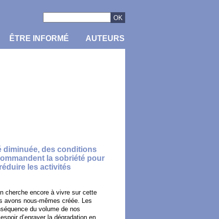
ÊTRE INFORMÉ
AUTEURS
té diminuée, des conditions
commandent la sobriété pour
éduire les activités
on cherche encore à vivre sur cette
nous avons nous-mêmes créée. Les
 conséquence du volume de nos
spoir d’enrayer la dégradation en