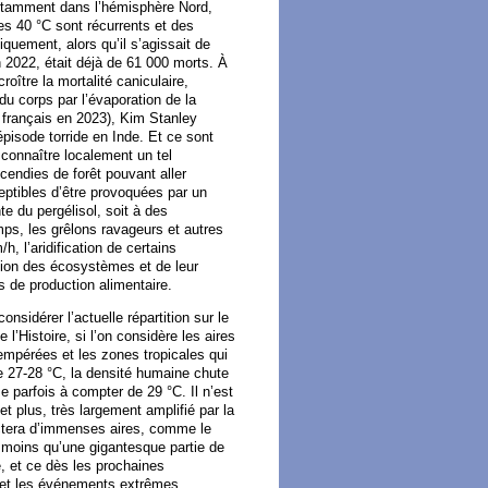
otamment dans l’hémisphère Nord,
es 40 °C sont récurrents et des
uement, alors qu’il s’agissait de
 2022, était déjà de 61 000 morts. À
oître la mortalité caniculaire,
e du corps par l’évaporation de la
 français en 2023), Kim Stanley
pisode torride en Inde. Et ce sont
 connaître localement un tel
cendies de forêt pouvant aller
eptibles d’être provoquées par un
te du pergélisol, soit à des
temps, les grêlons ravageurs et autres
, l’aridification de certains
tion des écosystèmes et de leur
 de production alimentaire.
considérer l’actuelle répartition sur le
l’Histoire, si l’on considère les aires
empérées et les zones tropicales qui
de 27-28 °C, la densité humaine chute
e parfois à compter de 29 °C. Il n’est
t plus, très largement amplifié par la
ctera d’immenses aires, comme le
e moins qu’une gigantesque partie de
le, et ce dès les prochaines
s et les événements extrêmes