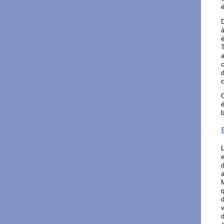
D
à
é
T
a
c
c
é
b
L
e
a
q
d
v