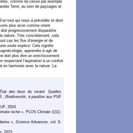
sociétés, comme ne cesse par exemple
planète Terre, au sein de paysages et
d’un tout qui nous a précédés et dont
vons plus avoir comme orient
 doit progressivement disparaître
 la nature. Très concrètement, cela
ut cas les flux d’énergie et de
une seule espèce. Cela signifie
l’agroécologie, apprendre à agir de
e doit plus être un enrichissement
en respectant l’aspiration à un confort
nt en harmonie avec la nature. La
 État des lieux du vivant. Quelles
3 ;
Biodiversité
, à paraître aux PUF
PUF, 2024.
climate niche », PLOS Climate 1(11).
daries »,
Science Advances
, vol. 9,
e, 2023.