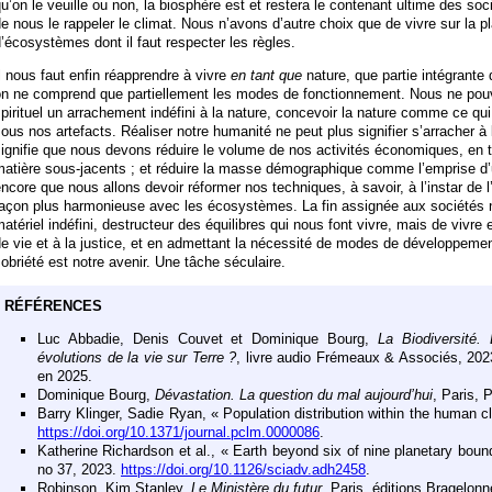
u’on le veuille ou non, la biosphère est et restera le contenant ultime des 
e nous le rappeler le climat. Nous n’avons d’autre choix que de vivre sur la 
’écosystèmes dont il faut respecter les règles.
l nous faut enfin réapprendre à vivre
en tant que
nature, que partie intégrante 
on ne comprend que partiellement les modes de fonctionnement. Nous ne pou
pirituel un arrachement indéfini à la nature, concevoir la nature comme ce qui
ous nos artefacts. Réaliser notre humanité ne peut plus signifier s’arracher à
ignifie que nous devons réduire le volume de nos activités économiques, en to
atière sous-jacents ; et réduire la masse démographique comme l’emprise d’
ncore que nous allons devoir réformer nos techniques, à savoir, à l’instar de 
açon plus harmonieuse avec les écosystèmes. La fin assignée aux sociétés n
atériel indéfini, destructeur des équilibres qui nous font vivre, mais de vivre 
e vie et à la justice, et en admettant la nécessité de modes de développeme
obriété est notre avenir. Une tâche séculaire.
RÉFÉRENCES
Luc Abbadie, Denis Couvet et Dominique Bourg,
La Biodiversité.
évolutions de la vie sur Terre ?
, livre audio Frémeaux & Associés, 202
en 2025.
Dominique Bourg,
Dévastation. La question du mal aujourd’hui
, Paris, 
Barry Klinger, Sadie Ryan, « Population distribution within the human 
https://doi.org/10.1371/journal.pclm.0000086
.
Katherine Richardson et al., « Earth beyond six of nine planetary boun
no 37, 2023.
https://doi.org/10.1126/sciadv.adh2458
.
Robinson, Kim Stanley,
Le Ministère du futur
, Paris, éditions Bragelonn