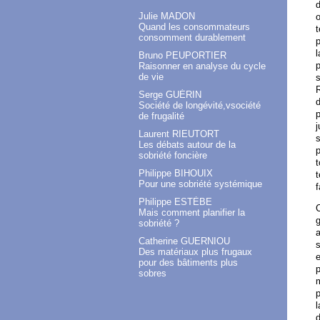
Julie MADON
o
Quand les consommateurs
t
consomment durablement
p
l
Bruno PEUPORTIER
p
Raisonner en analyse du cycle
de vie
s
R
Serge GUÉRIN
d
Société de longévité,vsociété
p
de frugalité
j
Laurent RIEUTORT
s
Les débats autour de la
p
sobriété foncière
t
Philippe BIHOUIX
t
Pour une sobriété systémique
f
Philippe ESTÈBE
C
Mais comment planifier la
g
sobriété ?
a
Catherine GUERNIOU
s
Des matériaux plus frugaux
e
pour des bâtiments plus
p
sobres
p
l
d