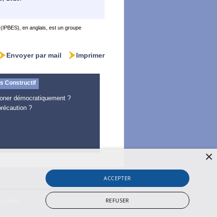
(IPBES), en anglais, est un groupe
Envoyer par mail
Imprimer
 Constructif
oner démocratiquement ?
précaution ?
×
ACCEPTER
REFUSER
du site