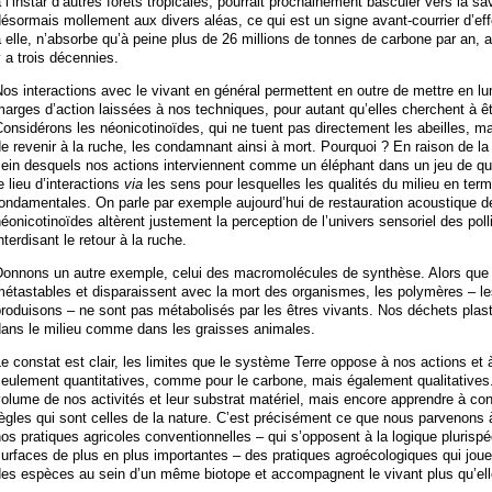
 l’instar d’autres forêts tropicales, pourrait prochainement basculer vers la
ésormais mollement aux divers aléas, ce qui est un signe avant-courrier d’eff
 elle, n’absorbe qu’à peine plus de 26 millions de tonnes de carbone par an, al
 a trois décennies.
os interactions avec le vivant en général permettent en outre de mettre en lum
arges d’action laissées à nos techniques, pour autant qu’elles cherchent à ê
onsidérons les néonicotinoïdes, qui ne tuent pas directement les abeilles, m
e revenir à la ruche, les condamnant ainsi à mort. Pourquoi ? En raison de 
ein desquels nos actions interviennent comme un éléphant dans un jeu de qu
e lieu d’interactions
via
les sens pour lesquelles les qualités du milieu en ter
ondamentales. On parle par exemple aujourd’hui de restauration acoustique 
éonicotinoïdes altèrent justement la perception de l’univers sensoriel des poll
nterdisant le retour à la ruche.
Donnons un autre exemple, celui des macromolécules de synthèse. Alors que 
métastables et disparaissent avec la mort des organismes, les polymères – 
roduisons – ne sont pas métabolisés par les êtres vivants. Nos déchets plas
dans le milieu comme dans les graisses animales.
e constat est clair, les limites que le système Terre oppose à nos actions et
eulement quantitatives, comme pour le carbone, mais également qualitatives.
olume de nos activités et leur substrat matériel, mais encore apprendre à c
ègles qui sont celles de la nature. C’est précisément ce que nous parvenons 
os pratiques agricoles conventionnelles – qui s’opposent à la logique pluris
urfaces de plus en plus importantes – des pratiques agroécologiques qui joue
des espèces au sein d’un même biotope et accompagnent le vivant plus qu’ell