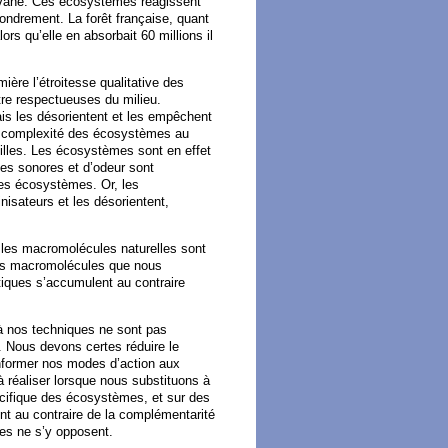
 savane. Ces écosystèmes réagissent
ondrement. La forêt française, quant
ors qu’elle en absorbait 60 millions il
ière l’étroitesse qualitative des
tre respectueuses du milieu.
ais les désorientent et les empêchent
la complexité des écosystèmes au
illes. Les écosystèmes sont en effet
mes sonores et d’odeur sont
des écosystèmes. Or, les
inisateurs et les désorientent,
les macromolécules naturelles sont
les macromolécules que nous
tiques s’accumulent au contraire
 à nos techniques ne sont pas
 Nous devons certes réduire le
onformer nos modes d’action aux
à réaliser lorsque nous substituons à
pécifique des écosystèmes, et sur des
nt au contraire de la complémentarité
es ne s’y opposent.