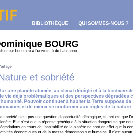
BIBLIOTHÈQUE
QUI SOMMES-NOUS ?
ominique BOURG
ofesseur honoraire à l’université de Lausanne
Partage
Nature et sobriété
Sur une planète abimée, au climat déréglé et à la biodiversi
de vie déjà problématiques et des perspectives dégradées 
l’humanité. Pouvoir continuer à habiter la Terre suppose de r
humaines et de mieux se conformer aux règles de la nature.
a sobriété n’est pas une question d’opportunité idéologique, si tant est que l’
planète. Elle n’est que la réponse générique à la situation dangereuse que 
égradations en cours de l’habitabilité de la planète ne sont en effet que la
ctivités économiques et de la masse démographique humaine. Il n’est aucun e