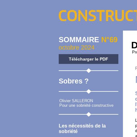
SOMMAIRE
N°69
D
octobre 2024
Pr
Télécharger le PDF
Sobres ?
Olivier SALLERON
Pour une sobriété constructive
L
Les nécessités de la
d
sobriété
a