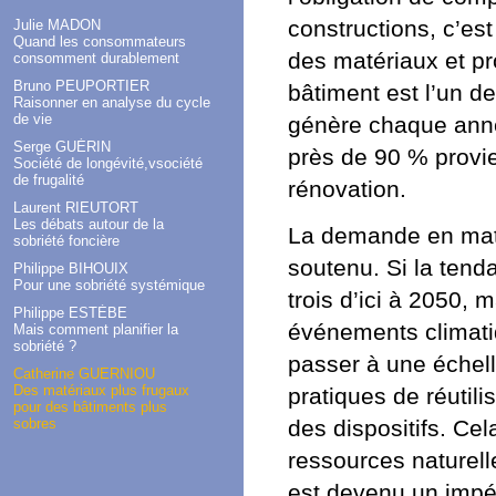
constructions, c’est
Julie MADON
Quand les consommateurs
des matériaux et pro
consomment durablement
Bruno PEUPORTIER
bâtiment est l’un d
Raisonner en analyse du cycle
de vie
génère chaque anné
Serge GUÉRIN
près de 90 % provie
Société de longévité,vsociété
de frugalité
rénovation.
Laurent RIEUTORT
Les débats autour de la
La demande en mat
sobriété foncière
soutenu. Si la tenda
Philippe BIHOUIX
Pour une sobriété systémique
trois d’ici à 2050, 
Philippe ESTÈBE
événements climatiq
Mais comment planifier la
sobriété ?
passer à une échell
Catherine GUERNIOU
Des matériaux plus frugaux
pratiques de réutili
pour des bâtiments plus
sobres
des dispositifs. Cel
ressources naturell
est devenu un impér