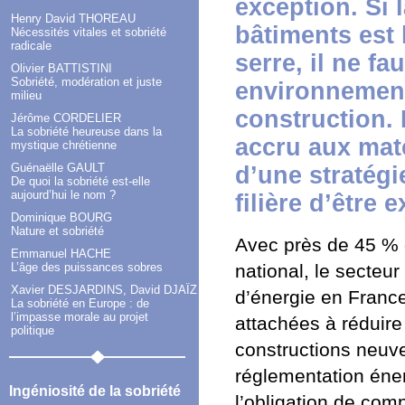
exception. Si
Henry David THOREAU
bâtiments est 
Nécessités vitales et sobriété
radicale
serre, il ne fa
Olivier BATTISTINI
Sobriété, modération et juste
environnement
milieu
construction. 
Jérôme CORDELIER
La sobriété heureuse dans la
accru aux mat
mystique chrétienne
Guénaëlle GAULT
d’une stratégi
De quoi la sobriété est-elle
aujourd’hui le nom ?
filière d’être 
Dominique BOURG
Nature et sobriété
Avec près de 45 % 
Emmanuel HACHE
L’âge des puissances sobres
national, le secteu
Xavier DESJARDINS, David DJAÏZ
d’énergie en France
La sobriété en Europe : de
l’impasse morale au projet
attachées à réduire
politique
constructions neuve
réglementation éne
Ingéniosité de la sobriété
l’obligation de com