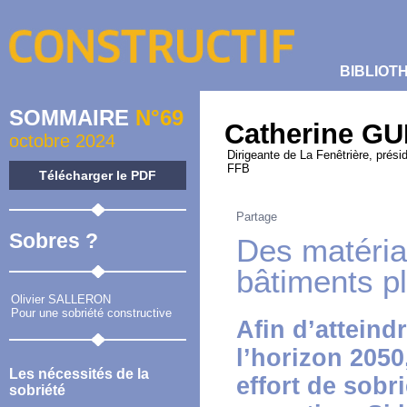
BIBLIOT
SOMMAIRE
N°69
Catherine G
octobre 2024
Dirigeante de La Fenêtrière, prési
FFB
Télécharger le PDF
Partage
Sobres ?
Des matéria
bâtiments p
Olivier SALLERON
Pour une sobriété constructive
Afin d’atteindr
l’horizon 2050
Les nécessités de la
effort de sobr
sobriété