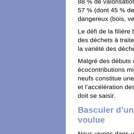
88 % de valorisatio
57 % (dont 45 % de 
dangereux (bois, ver
Le défi de la filièr
des déchets à trait
la variété des déche
Malgré des débuts c
écocontributions mi
neufs constitue un
et l’accélération de
doit se saisir.
Basculer d’un
voulue
Nous vivons dans u