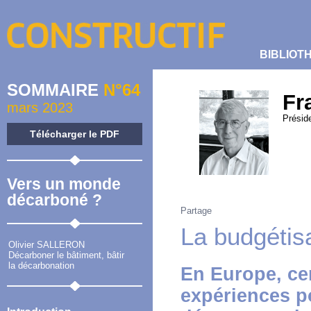
BIBLIOT
SOMMAIRE
N°64
Fr
mars 2023
Présid
Télécharger le PDF
Vers un monde
décarboné ?
Partage
La budgétisa
Olivier SALLERON
Décarboner le bâtiment, bâtir
la décarbonation
En Europe, cer
expériences po