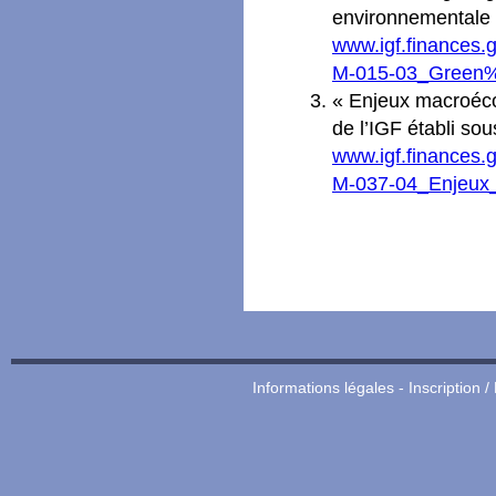
environnementale
www.igf.finances.g
M-015-03_Green%
« Enjeux macroéco
de l’IGF établi so
www.igf.finances.g
M-037-04_Enjeux_
Informations légales
-
Inscription /