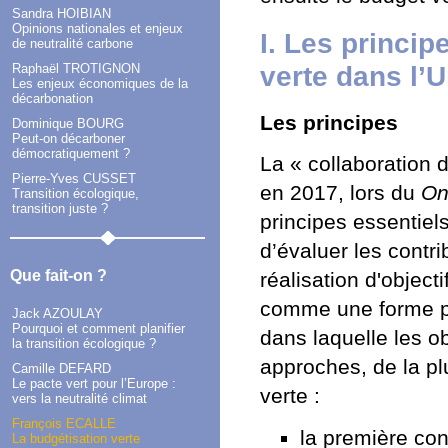
Sandra HOIBIAN
Opinions nationales et enjeux
I. Les princip
de neutralité carbone
verte dans l’
Raphaël TROTIGNON
Les enjeux économiques de la
décarbonation
Les principes
Dominique BOURG
Peut-on décarboner
démocratiquement ?
La « collaboration d
Pierre-Yves CUSSET
en 2017, lors du
On
Transition écologique,
transition juste ?
principes essentiels
d’évaluer les contr
Que fait-on ?
réalisation d'objec
comme une forme pa
Jack AZOULAY
Pourquoi et comment planifier
dans laquelle les ob
la transition écologique ?
approches, de la pl
Camille DEFARD
Le pacte vert pour l’Europe :
verte :
vers la neutralité climat
François ECALLE
la première co
La budgétisation verte