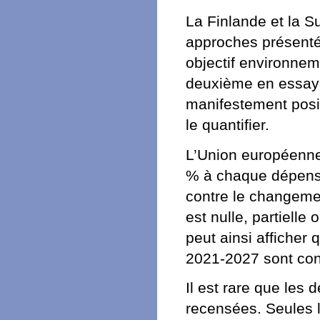
La Finlande et la S
approches présentée
objectif environnemen
deuxième en essayan
manifestement posit
le quantifier.
L’Union européenne
% à chaque dépense 
contre le changement
est nulle, partielle 
peut ainsi afficher
2021-2027 sont cons
Il est rare que le
recensées. Seules l