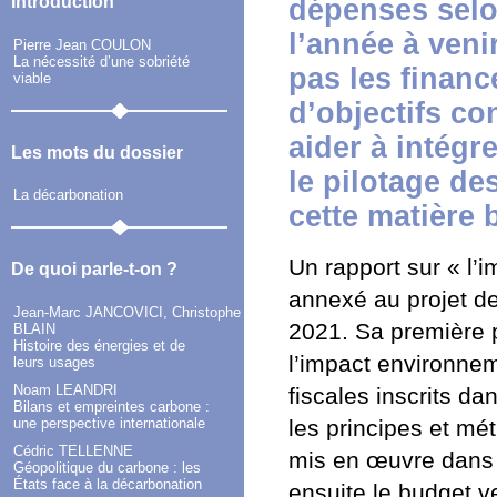
Introduction
dépenses selo
l’année à veni
Pierre Jean COULON
La nécessité d’une sobriété
pas les financ
viable
d’objectifs co
aider à intég
Les mots du dossier
le pilotage de
La décarbonation
cette matière 
Un rapport sur « l’
De quoi parle-t-on ?
annexé au projet de
Jean-Marc JANCOVICI, Christophe
2021. Sa première p
BLAIN
Histoire des énergies et de
l’impact environne
leurs usages
Noam LEANDRI
fiscales inscrits da
Bilans et empreintes carbone :
une perspective internationale
les principes et m
Cédric TELLENNE
mis en œuvre dans 
Géopolitique du carbone : les
États face à la décarbonation
ensuite le budget ver