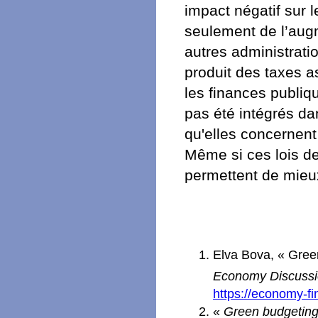
impact négatif sur 
seulement de l’augm
autres administrati
produit des taxes as
les finances publiq
pas été intégrés da
qu'elles concernent 
Même si ces lois d
permettent de mieux
Elva Bova, « Green
Economy Discussi
https://economy-f
«
Green budgetin