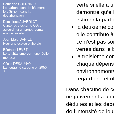
verte si elle a
Catherine GUERNIOU
Le carbone dans le bâtiment,
démontré qu’ell
le bâtiment dans la
décarbonation
estimer la part
Dominique AUVERLOT
Capter et stocker le CO₂ :
la deuxième con
aujourd’hui un projet, demain
une nécessité
elle contribue 
Jean-Marc DANIEL
ce n’est pas so
Pour une écologie libérale
vertes dans le 
Bérénice LEVET
Le totalitarisme vert, une réelle
la troisième con
menace
chaque dépense
Cécile DÉSAUNAY
La neutralité carbone en 2050
environnemental
?
regard de cet ob
Dans chacune de ce
négativement à un 
déduites et les dép
de l’intensité de le